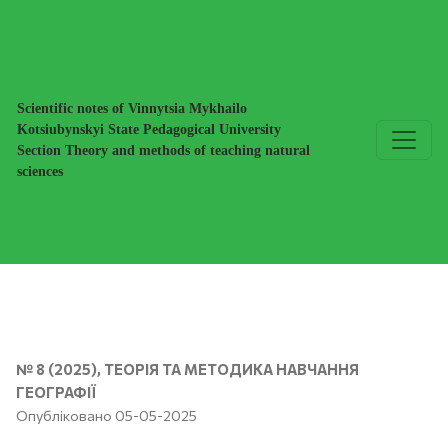
ПОТЕНЦІАЛ ШКІЛЬНОГО ПРЕДМЕТУ «ГЕОГРАФІЯ» В 
Scientific notes of Vinnytsia Mykhailo
Kotsiubynskyi State Pedagogical University
Section Theory and methods of teaching natural
sciences
№ 8 (2025)
,
ТЕОРІЯ ТА МЕТОДИКА НАВЧАННЯ
ГЕОГРАФІЇ
Опубліковано 05-05-2025