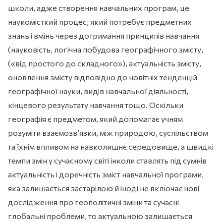
школи, адже створення навчальних програм, це
наукомісткий процес, який потребує предметних
знань і вмінь через дотримання принципів навчання
(науковість, логічна побудова географічного змісту,
(«від простого до складного»), актуальність змісту,
оновлення змісту відповідно до новітніх тенденцій
географічної науки, видів навчальної діяльності,
кінцевого результату навчання тощо. Оскільки
географія є предметом, який допомагає учням
розуміти взаємозв’язки, між природою, суспільством
та їхнім впливом на навколишнє середовище, а швидкі
темпи змін у сучасному світі інколи ставлять під сумнів
актуальність і доречність зміст навчальної програми,
яка залишається застарілою й іноді не включає нові
дослідження про геополітичні зміни та сучасні
глобальні проблеми, то актуальною залишається