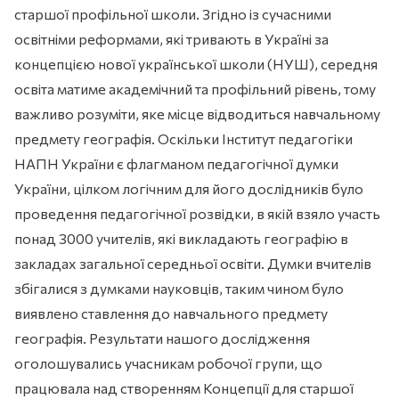
старшої профільної школи. Згідно із сучасними
освітніми реформами, які тривають в Україні за
концепцією нової української школи (НУШ), середня
освіта матиме академічний та профільний рівень, тому
важливо розуміти, яке місце відводиться навчальному
предмету географія. Оскільки Інститут педагогіки
НАПН України є флагманом педагогічної думки
України, цілком логічним для його дослідників було
проведення педагогічної розвідки, в якій взяло участь
понад 3000 учителів, які викладають географію в
закладах загальної середньої освіти. Думки вчителів
збігалися з думками науковців, таким чином було
виявлено ставлення до навчального предмету
географія. Результати нашого дослідження
оголошувались учасникам робочої групи, що
працювала над створенням Концепції для старшої