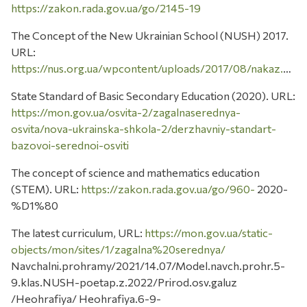
https://zakon.rada.gov.ua/go/2145-19
The Concept of the New Ukrainian School (NUSH) 2017.
URL:
https://nus.org.ua/wpcontent/uploads/2017/08/nakaz.pdf
State Standard of Basic Secondary Education (2020). URL:
https://mon.gov.ua/osvita-2/zagalnaserednya-
osvita/nova-ukrainska-shkola-2/derzhavniy-standart-
bazovoi-serednoi-osviti
The concept of science and mathematics education
(STEM). URL:
https://zakon.rada.gov.ua/go/960-
2020-
%D1%80
The latest curriculum, URL:
https://mon.gov.ua/static-
objects/mon/sites/1/zagalna%20serednya/
Navchalni.prohramy/2021/14.07/Model.navch.prohr.5-
9.klas.NUSH-poetap.z.2022/Prirod.osv.galuz
/Heohrafiya/ Heohrafiya.6-9-