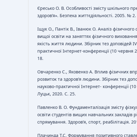
Єресько О. В. Особливості змісту шкільного п
здоров’я». Безпека життєдіяльності. 2005. № 2. 
Іщук О., Пантік В., Іванюк О. Аналіз фізичного
вищої освіти на заняттях фізичного виховання.
якість життя людини. Збірник тез доповідей I
практичної Інтернет-конференції (10 червня 20
18.
Овчаренко С., Яковенко А. Вплив фізичних вп
розвиток та здоров’я людини. Збірник тез доп
науково-практичної Інтернет- конференції (10
Луцьк, 2020. С. 25.
Павленко В. О. Фундаменталізація змісту фізк
освіти студентів вищих навчальних закладів р
спрямування. Здоров’я, спорт, реабілітація. 2017
Плачинда Т.С. Формування позитивного ставле