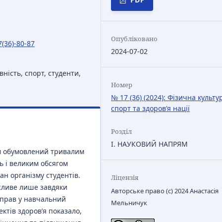
Опубліковано
7(36)-80-87
2024-07-02
вність, спорт, студенти,
Номер
№ 17 (36) (2024): Фізична культу
спорт та здоров’я нації
Розділ
І. НАУКОВИЙ НАПРЯМ
им обумовлений тривалим
ь і великим обсягом
н організму студентів.
Ліцензія
жливе лише завдяки
Авторське право (c) 2024 Анастасія
вправ у навчальний
Мельничук
ктів здоров’я показало,