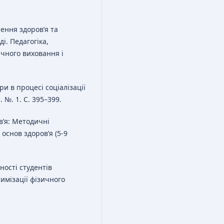
нення здоров’я та
і. Педагогіка,
ичного виховання і
ри в процесі соціалізації
. №. 1. С. 395–399.
в’я: Методичні
основ здоров’я (5-9
ності студентів
имізації фізичного