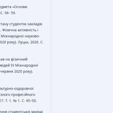
редмета «Основи
С. 56- 59.
 стану студенток закладів
 Фізична активність і
V Міжнародної науково-
20 року). Луцьк, 2020. С.
рав на фізичний
овідей IV Міжнародної
 червня 2020 року).
ультурно-оздоровчої
ізного професійного
. Т. 1. № 1. С. 45–50.
ння студентської молоді