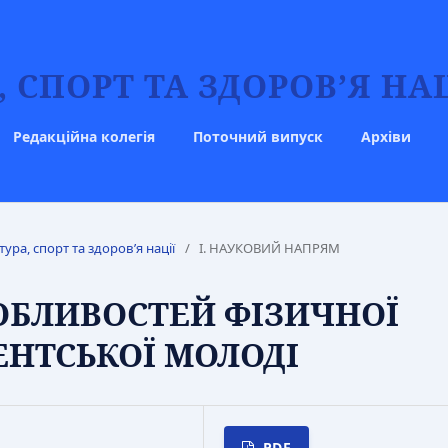
 СПОРТ ТА ЗДОРОВ’Я НАЦ
Редакційна колегія
Поточний випуск
Архіви
тура, спорт та здоров’я нації
/
І. НАУКОВИЙ НАПРЯМ
ОБЛИВОСТЕЙ ФІЗИЧНОЇ
ЕНТСЬКОЇ МОЛОДІ
PDF