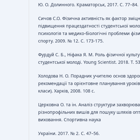
Ю. О. Долинного. Краматорськ, 2017. C. 77–84.
Сичов С.О. Фізична активність як фактор зміц
підвищення працездатності студентської молод
психологія та медико-біологічні проблеми фіз
спорту. 2009. № 12. С. 173-175.
Фурдуй С. Б., Ніфака Я. М. Роль фізичної культу
студентської молоді. Young Scientist. 2018. Т. 53
Холодова Н. О. Порадник учителю основ здоро
рекомендації та орієнтовне планування уроків 
класи). Харків, 2008. 108 с.
Церковна О. та ін. Аналіз структури захворюва
різнопрофільних вишів для пошуку шляхів опт
виховання. Спортивна наука
України. 2017. № 2. С. 47–56.