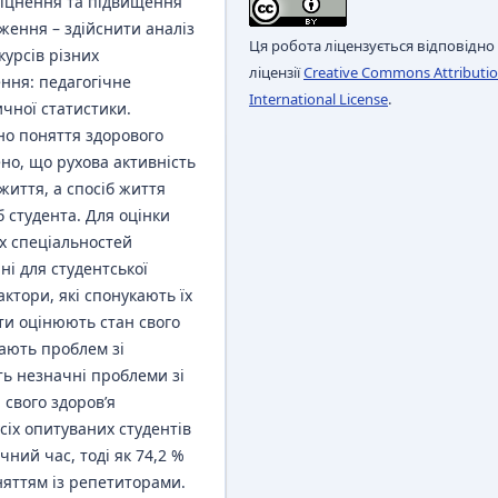
міцнення та підвищення
ження – здійснити аналіз
Ця робота ліцензується відповідно
курсів різних
ліцензії
Creative Commons Attributio
ння: педагогічне
International License
.
чної статистики.
ено поняття здорового
ено, що рухова активність
иття, а спосіб життя
б студента. Для оцінки
их спеціальностей
і для студентської
ктори, які спонукають їх
нти оцінюють стан свого
мають проблем зі
ть незначні проблеми зі
 свого здоров’я
сіх опитуваних студентів
ний час, тоді як 74,2 %
яттям із репетиторами.