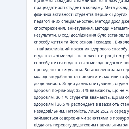
що кожна складова є важливою на шляху до з
працездатності студентів коледжу. Мета дослід
фізичної активності студентів перших і других 
педагогічних спеціальностей. Методи дослідже
спостереження, анкетування, методи математи
Результати. В ході дослідження було встановл
способу життя та його основні складові. Виявл
– найважливіший показник здорового способу ж
студентської молоді – це шлях інтеграції потре
способу життя студентської молоді педагогічн
проведено анкетування. Встановлено характерн
молоді вподобання та пріоритети, мотиви та фа
до діяльності. Згідно даних опитування, студе
здоров’я по-різному: 33,4 % вважають, що не 
здоров’ям, 36,1 % студентів вважають, що маю
здоров’ям і 30,5 % респондентів вважають стан
незадовільним. Натомість, лише 25,2 % серед у
займаються оздоровчими заняттями в позауроч
віддають перевагу додатковим навчальним зан