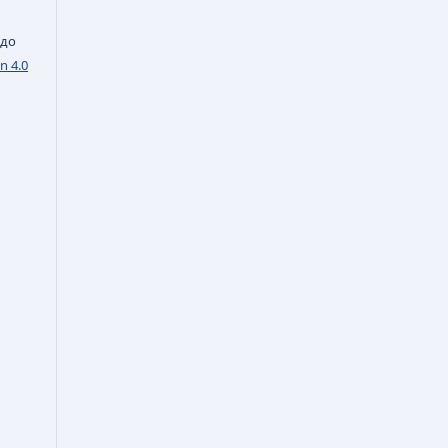
 до
n 4.0