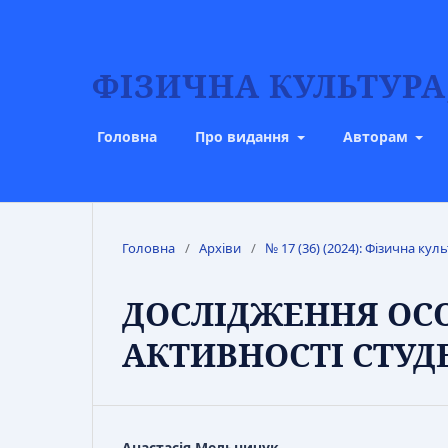
ФІЗИЧНА КУЛЬТУРА,
Головна
Про видання
Авторам
Головна
/
Архіви
/
№ 17 (36) (2024): Фізична куль
ДОСЛІДЖЕННЯ ОС
АКТИВНОСТІ СТУД
Анастасія Мельничук