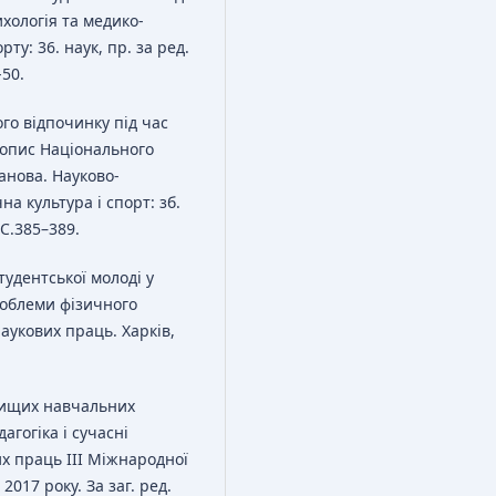
хологія та медико-
ту: 36. наук, пр. за ред.
-50.
го відпочинку під час
сопис Національного
анова. Науково-
а культура і спорт: зб.
 С.385–389.
тудентської молоді у
роблеми фізичного
аукових праць. Харків,
 вищих навчальних
агогіка і сучасні
х праць ІII Міжнародної
2017 року. За заг. ред.