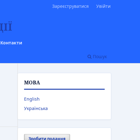
Зареєструватися
Увійти
ІЇ
Контакти
Пошук
МОВА
English
Українська
Зробити подання