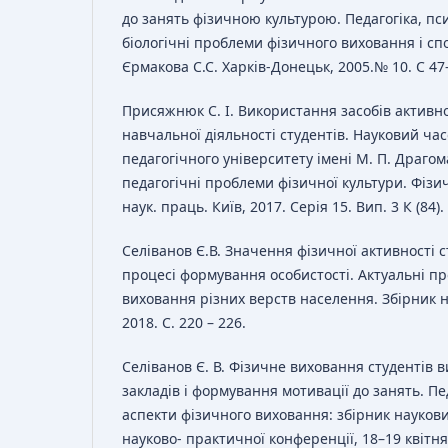
до занять фізичною культурою. Педагогіка, пси
біологічні проблеми фізичного виховання і спор
Єрмакова С.С. Харків-Донецьк, 2005.№ 10. С 47
Присяжнюк С. І. Використання засобів активно
навчальної діяльності студентів. Науковий ча
педагогічного університету імені М. П. Драгом
педагогічні проблеми фізичної культури. Фізичн
наук. праць. Київ, 2017. Серія 15. Вип. 3 К (84).
Селіванов Є.В. Значення фізичної активності с
процесі формування особистості. Актуальні п
виховання різних верств населення. Збірник н
2018. С. 220 – 226.
Селіванов Є. В. Фізичне виховання студентів
закладів і формування мотивації до занять. Пед
аспекти фізичного виховання: збірник наукови
науково- практичної конференції, 18–19 квітня 