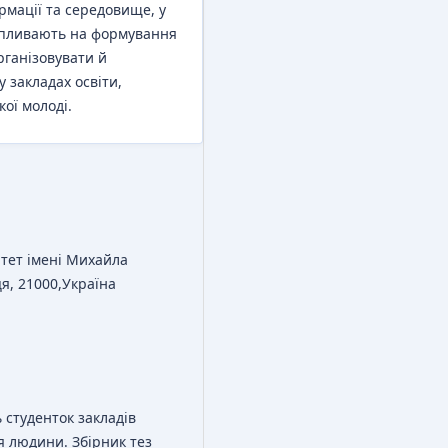
рмації та середовище, у
впливають на формування
рганізовувати й
 закладах освіти,
ої молоді.
тет імені Михайла
ця, 21000,Україна
 студенток закладів
тя людини. Збірник тез