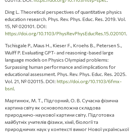
Ding L. Theoretical perspectives of quantitative physics
education research. Phys. Rev. Phys. Educ. Res. 2019. Vol.
15, № 020101. DOI:
https://doi.org/10.1103/PhysRevPhysEducRes.15.020101
.
Tschisgale P., Maus H., Kieser F., Kroehs B., Petersen S.,
Wulff P. Evaluating GPT- and reasoning-based large
language models on Physics Olympiad problems:
Surpassing human performance and implications for
educational assessment. Phys. Rev. Phys. Educ. Res. 2025.
Vol. 21, № 020115. DOI:
https://doi.org/10.1103/6fmx-
bsnl
.
Мартинюк, М. Т., Підгорний, О. В. Сучасна фізична
картина світу як основоположна складова
природничо-наукової картини світу. Підготовка
майбутніх учителів фізики, хімії, біології та
природничих наук у контексті вимог Нової української