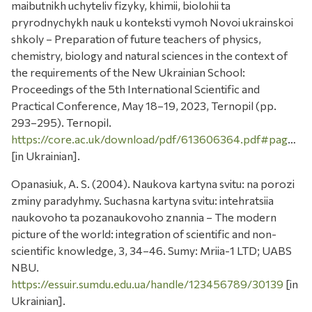
maibutnikh uchyteliv fizyky, khimii, biolohii ta
pryrodnychykh nauk u konteksti vymoh Novoi ukrainskoi
shkoly – Preparation of future teachers of physics,
chemistry, biology and natural sciences in the context of
the requirements of the New Ukrainian School:
Proceedings of the 5th International Scientific and
Practical Conference, May 18–19, 2023, Ternopil (pp.
293–295). Ternopil.
https://core.ac.uk/download/pdf/613606364.pdf#page=293
[in Ukrainian].
Opanasiuk, A. S. (2004). Naukova kartyna svitu: na porozi
zminy paradyhmy. Suchasna kartyna svitu: intehratsiia
naukovoho ta pozanaukovoho znannia – The modern
picture of the world: integration of scientific and non-
scientific knowledge, 3, 34–46. Sumy: Mriia-1 LTD; UABS
NBU.
https://essuir.sumdu.edu.ua/handle/123456789/30139
[in
Ukrainian].