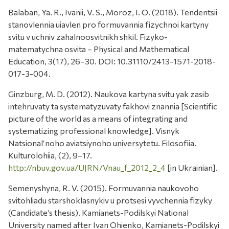
Balaban, Ya. R., Ivanii, V. S., Moroz, I. O. (2018). Tendentsii
stanovlennia uiavlen pro formuvannia fizychnoi kartyny
svitu v uchniv zahalnoosvitnikh shkil. Fizyko-
matematychna osvita – Physical and Mathematical
Education, 3(17), 26–30. DOI: 10.31110/2413-1571-2018-
017-3-004.
Ginzburg, M. D. (2012). Naukova kartyna svitu yak zasib
intehruvaty ta systematyzuvaty fakhovi znannia [Scientific
picture of the world as a means of integrating and
systematizing professional knowledge]. Visnyk
Natsionalʹnoho aviatsiynoho universytetu. Filosofiia.
Kulturolohiia, (2), 9–17.
http://nbuv.gov.ua/UJRN/Vnau_f_2012_2_4
[in Ukrainian].
Semenyshyna, R. V. (2015). Formuvannia naukovoho
svitohliadu starshoklasnykiv u protsesi vyvchennia fizyky
(Candidate’s thesis). Kamianets-Podilskyi National
University named after Ivan Ohienko, Kamianets-Podilskyi