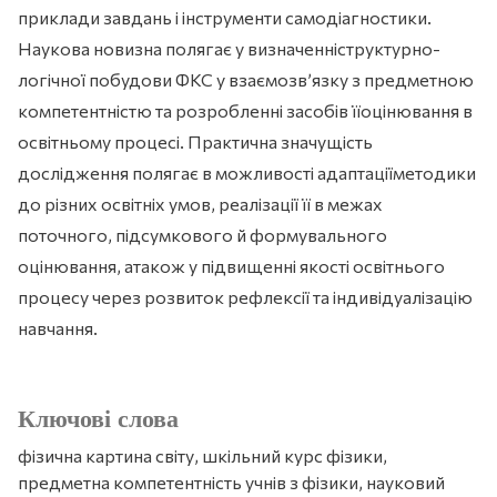
приклади завдань і інструменти самодіагностики.
Наукова новизна полягає у визначенніструктурно-
логічної побудови ФКС у взаємозв’язку з предметною
компетентністю та розробленні засобів їїоцінювання в
освітньому процесі. Практична значущість
дослідження полягає в можливості адаптаціїметодики
до різних освітніх умов, реалізації її в межах
поточного, підсумкового й формувального
оцінювання, атакож у підвищенні якості освітнього
процесу через розвиток рефлексії та індивідуалізацію
навчання.
Ключові слова
фізична картина світу, шкільний курс фізики,
предметна компетентність учнів з фізики, науковий