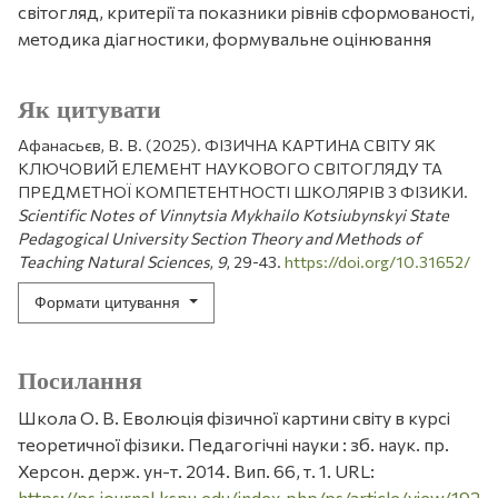
світогляд, критерії та показники рівнів сформованості,
методика діагностики, формувальне оцінювання
Як цитувати
Афанасьєв, В. В. (2025). ФІЗИЧНА КАРТИНА СВІТУ ЯК
КЛЮЧОВИЙ ЕЛЕМЕНТ НАУКОВОГО СВІТОГЛЯДУ ТА
ПРЕДМЕТНОЇ КОМПЕТЕНТНОСТІ ШКОЛЯРІВ З ФІЗИКИ.
Scientific Notes of Vinnytsia Mykhailo Kotsiubynskyi State
Pedagogical University Section Theory and Methods of
Teaching Natural Sciences
,
9
, 29-43.
https://doi.org/10.31652/
Формати цитування
Посилання
Школа О. В. Еволюція фізичної картини світу в курсі
теоретичної фізики. Педагогічні науки : зб. наук. пр.
Херсон. держ. ун-т. 2014. Вип. 66, т. 1. URL:
https://ps.journal.kspu.edu/index.php/ps/article/view/192