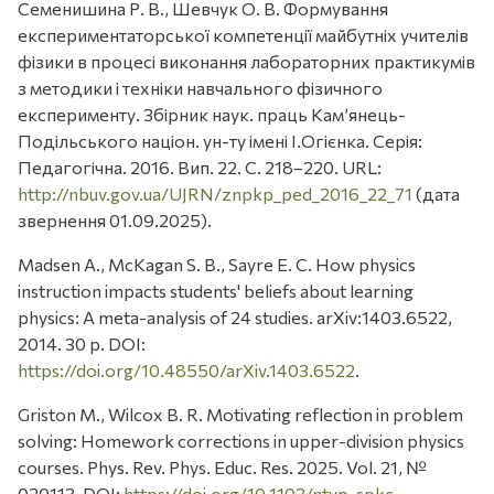
Семенишина Р. В., Шевчук О. В. Формування
експериментаторської компетенції майбутніх учителів
фізики в процесі виконання лабораторних практикумів
з методики і техніки навчального фізичного
експерименту. Збірник наук. праць Кам’янець-
Подільського націон. ун-ту імені І.Огієнка. Серія:
Педагогічна. 2016. Вип. 22. С. 218–220. URL:
http://nbuv.gov.ua/UJRN/znpkp_ped_2016_22_71
(дата
звернення 01.09.2025).
Madsen A., McKagan S. B., Sayre E. C. How physics
instruction impacts students' beliefs about learning
physics: A meta-analysis of 24 studies. arXiv:1403.6522,
2014. 30 p. DOI:
https://doi.org/10.48550/arXiv.1403.6522
.
Griston M., Wilcox B. R. Motivating reflection in problem
solving: Homework corrections in upper-division physics
courses. Phys. Rev. Phys. Educ. Res. 2025. Vol. 21, №
020113. DOI:
https://doi.org/10.1103/ntvp-spkc
.