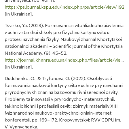
https://ps.journal.kspu.edu/index.php/ps/article/view/192
[in Ukrainian].
Tsvirko, Ya. (2023). Formuvannia svitohliadnoho uiavlennia
v uchniv starshoi shkoly pro fizychnu kartynu svitu u
protsesi navchannia fizyky. Naukovyi zhurnal Khortytskoi
natsionalnoi akademii – Scientific Journal of the Khortytsia
National Academy, (9), 45–52.
https://journal.khnnra.edu.ua/index.php/files/article/view/158/157
[in Ukrainian].
Dudchenko, O., & Tryfonova, O. (2022). Osoblyvosti
formuvannia naukovoi kartyny svitu v uchniv pry navchanni
pryrodnychykh znan na bazovomu rivni serednoi osvity.
Problemy ta innovatsii v pryrodnycho-matematychnii,
tekhnolohichnii i profesiinii osviti: zbirnyk materialiv XIII
Mizhnarodnoi naukovo-praktychnoi onlain-internet
konferentsii, pp. 169–172. Kropyvnytskyi: RVV CDPU im.
V. Vynnychenka.