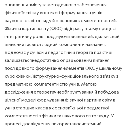
оновлення змісту та методичного забезпечення
фізичноїосвіти у контексті формування в учнів
наукового світогляду й ключових компетентностей.
Фізична картинасвіту (ФКС) відіграє у цьому процесі
інтегративну роль, поєднуючи знаннєвий, діяльнісний,
ціннісний тасвітоглядний компоненти навчання.
Водночас у сучасній педагогічній теорії та практиці
залишаєтьсянедостатньо опрацьованим питання
послідовного формування елементів ФКС у шкільному
курсі фізики, їїструктурно-функціонального зв’язку з
предметною компетентністю учнів. Метою
дослідження є теоретичнеобґрунтування й побудова
цілісної моделі формування фізичної картини світу в
учнів старших класів як основиїхньої предметної
компетентності з фізики та наукового світогляду. У
процесі дослідження використаносистемний,