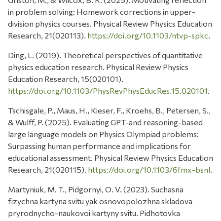
in problem solving: Homework corrections in upper-
division physics courses. Physical Review Physics Education
Research, 21(020113).
https://doi.org/10.1103/ntvp-spkc
.
Ding, L. (2019). Theoretical perspectives of quantitative
physics education research. Physical Review Physics
Education Research, 15(020101).
https://doi.org/10.1103/PhysRevPhysEducRes.15.020101
.
Tschisgale, P., Maus, H., Kieser, F., Kroehs, B., Petersen, S.,
& Wulff, P. (2025). Evaluating GPT-and reasoning-based
large language models on Physics Olympiad problems:
Surpassing human performance and implications for
educational assessment. Physical Review Physics Education
Research, 21(020115).
https://doi.org/10.1103/6fmx-bsnl
.
Martyniuk, M. T., Pidgornyi, O. V. (2023). Suchasna
fizychna kartyna svitu yak osnovopolozhna skladova
pryrodnycho-naukovoi kartyny svitu. Pidhotovka