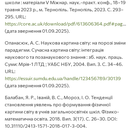
школи : матеріали V Міжнар. наук.-практ. конф., 18–19
травня 2023 р., м. Тернопіль. Тернопіль, 2023. С. 293–
295. URL:
https://core.ac.uk/download/pdf/613606364.pdf#page=293
(дата звернення 01.09.2025).
Опанасюк, А. С. Наукова картина світу: на порозі зміни
парадигми. Сучасна картина світу: інтеграція
наукового та позанаукового знання : зб. наук. праць.
Суми: Мрія-1 ЛТД ; УАБС НБУ, 2004. Вип. 3. С. 34–46.
URL:
https://essuir.sumdu.edu.ua/handle/123456789/30139
(дата звернення 01.09.2025).
Балабан, Я. Р., Іваній, В. С., Мороз, І. О. Тенденції
становлення уявлень про формування фізичної
картини світу в учнів загальноосвітніх шкіл. Фізико-
математична освіта. 2018. Вип. 3(17). С. 26–30. DOI:
10.31110/2413-1571-2018-017-3-004.