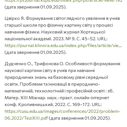
(дата звернення 01.09.2025).
Цвірко Я. Формування світоглядного уявлення в учнів
старшої школи про фізичну картину світу у процесі
навчання фізики. Науковий журнал Хортицької
національної академії. 2023. № 9. С. 45–52. URL:
https://journal.khnnra.edu.ua/index.php/files/article/view/158/157
(дата звернення 01.09.2025).
Дудченко О., Трифонова О. Особливості формування
наукової картини світу в учнів при навчанні
природничих знань на базовому рівні середньої
освіти. Проблеми та інновації в природничо-
математичній, технологічній і професійній освіті : зб.
Матер. ХІІІ Міжнар. наук.-практ. онлайн-інтернет
конф. Кропивницький, 2022. С. 169–172. URL:
https://cusu.edu.ua/images/conferences/2022/problem-
06.2022/TeziXIII.pdf
(дата звернення 01.09.2025).