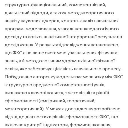
структурно-функціональний, компетентнісний,
діяльнісний підходи, а також методитеоретичного
аналізу наукових джерел, контент-аналіз навчальних
програм, моделювання, узагальненняпедагогічного
досвіду та логіко-аналітичної інтерпретації результатів
дослідження. У результатідослідження встановлено,
що ФКС є не лише системою узагальнених фізичних
знань, а й методологічним ядромшкільної фізичної
освіти, яке забезпечує цілісність навчального процесу.
Побудовано авторську модельвзаємозв’язку між ФКС
і структурою предметної компетентності учнів,
визначено ключові поняття, змістовілінії та рівні її
сформованості (емпіричний, теоретичний,
метатеоретичний). У межах дослідженнярозроблено
підхід до діагностики рівнів сформованості ФКС, що
включає критерії, індикатори, формиоцінювання,