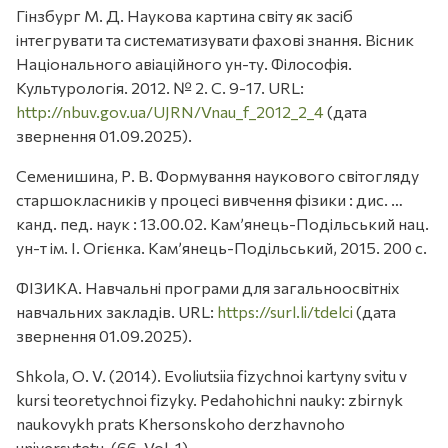
Гінзбург М. Д. Наукова картина світу як засіб
інтегрувати та систематизувати фахові знання. Вісник
Національного авіаційного ун-ту. Філософія.
Культурологія. 2012. № 2. С. 9-17. URL:
http://nbuv.gov.ua/UJRN/Vnau_f_2012_2_4
(дата
звернення 01.09.2025).
Семенишина, Р. В. Формування наукового світогляду
старшокласників у процесі вивчення фізики : дис. …
канд. пед. наук : 13.00.02. Кам’янець-Подільський нац.
ун-т ім. І. Огієнка. Кам’янець-Подільський, 2015. 200 с.
ФІЗИКА. Навчальні програми для загальноосвітніх
навчальних закладів. URL:
https://surl.li/tdelci
(дата
звернення 01.09.2025).
Shkola, O. V. (2014). Evoliutsiia fizychnoi kartyny svitu v
kursi teoretychnoi fizyky. Pedahohichni nauky: zbirnyk
naukovykh prats Khersonskoho derzhavnoho
universytetu, (66, Vol. 1).