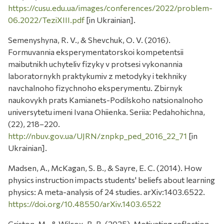
https://cusu.edu.ua/images/conferences/2022/problem-
06.2022/TeziXIII.pdf
[in Ukrainian].
Semenyshyna, R. V., & Shevchuk, O. V. (2016).
Formuvannia eksperymentatorskoi kompetentsii
maibutnikh uchyteliv fizyky v protsesi vykonannia
laboratornykh praktykumiv z metodyky i tekhniky
navchalnoho fizychnoho eksperymentu. Zbirnyk
naukovykh prats Kamianets-Podilskoho natsionalnoho
universytetu imeni Ivana Ohiienka. Seriia: Pedahohichna,
(22), 218–220.
http://nbuv.gov.ua/UJRN/znpkp_ped_2016_22_71
[in
Ukrainian].
Madsen, A., McKagan, S. B., & Sayre, E. C. (2014). How
physics instruction impacts students' beliefs about learning
physics: A meta-analysis of 24 studies. arXiv:1403.6522.
https://doi.org/10.48550/arXiv.1403.6522
Griston, M., & Wilcox, B. R. (2025). Motivating reflection