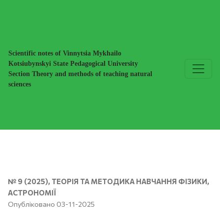
ФІЗИЧНА КАРТИНА СВІТУ ЯК КЛЮЧОВИЙ ЕЛЕМЕНТ 
Scientific notes of Vinnytsia Mykhailo
Kotsiubynskyi State Pedagogical University
Section Theory and methods of teaching natural
sciences
№ 9 (2025)
,
ТЕОРІЯ ТА МЕТОДИКА НАВЧАННЯ ФІЗИКИ,
АСТРОНОМІЇ
Опубліковано 03-11-2025