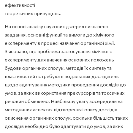
ефективності
теоретичних припущень.
На основі аналізу наукових джерел визначено
завдання, основні функції та вимоги до хімічного
експерименту в процесі навчання органічної хімії.
З’ясовано, що проблема застосування хімічного
експерименту для вивчення основних положень
будови органічних сполук, методів їх синтезу та
властивостей потребують подальших досліджень
щодо адаптування методики проведення дослідів до
умов, за яких використання прекурсорів та токсичних
речовин обмежено. Найбільшу увагу зосередили на
методичних аспектах відтворення і опису дослідів
окиснення органічних сполук, оскільки більшість таких
дослідів необхідно було адаптувати до умов, за яких