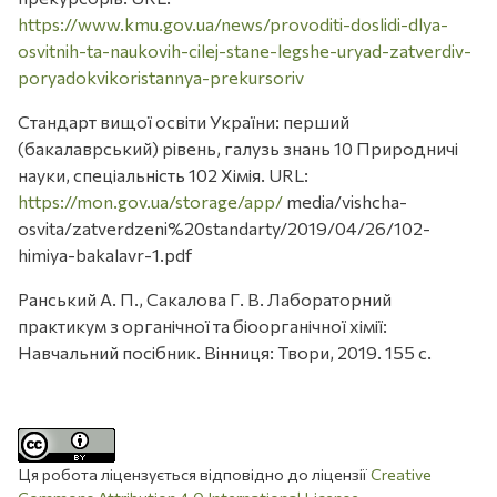
https://www.kmu.gov.ua/news/provoditi-doslidi-dlya-
osvitnih-ta-naukovih-cilej-stane-legshe-uryad-zatverdiv-
poryadokvikoristannya-prekursoriv
Стандарт вищої освіти України: перший
(бакалаврський) рівень, галузь знань 10 Природничі
науки, спеціальність 102 Хімія. URL:
https://mon.gov.ua/storage/app/
media/vishcha-
osvita/zatverdzeni%20standarty/2019/04/26/102-
himiya-bakalavr-1.pdf
Ранський А. П., Сакалова Г. В. Лабораторний
практикум з органічної та біоорганічної хімії:
Навчальний посібник. Вінниця: Твори, 2019. 155 с.
Ця робота ліцензується відповідно до ліцензії
Creative