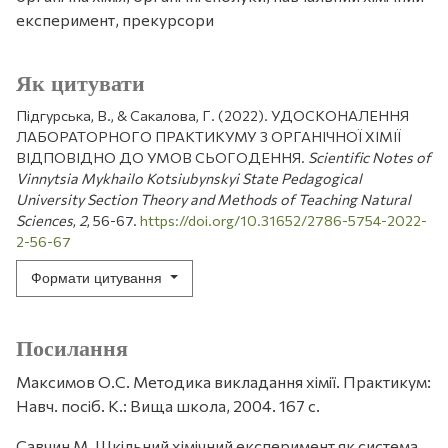
експеримент, прекурсори
Як цитувати
Підгурська, В., & Сакалова, Г. (2022). УДОСКОНАЛЕННЯ
ЛАБОРАТОРНОГО ПРАКТИКУМУ З ОРГАНІЧНОЇ ХІМІЇ
ВІДПОВІДНО ДО УМОВ СЬОГОДЕННЯ.
Scientific Notes of
Vinnytsia Mykhailo Kotsiubynskyi State Pedagogical
University Section Theory and Methods of Teaching Natural
Sciences
,
2
, 56-67.
https://doi.org/10.31652/2786-5754-2022-
2-56-67
Формати цитування
Посилання
Максимов О.С. Методика викладання хімії. Практикум:
Навч. посіб. К.: Вища школа, 2004. 167 с.
Савчин М. Шкільний хімічний експеримент як система