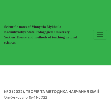
УДОСКОНАЛЕННЯ ЛАБОРАТОРНОГО ПРАКТИКУМУ З О
Scientific notes of Vinnytsia Mykhailo
Kotsiubynskyi State Pedagogical University
Section Theory and methods of teaching natural
sciences
№ 2 (2022)
,
ТЕОРІЯ ТА МЕТОДИКА НАВЧАННЯ ХІМІЇ
Опубліковано 15-11-2022