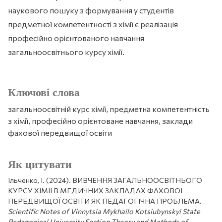
наукового пошуку з формування у студентів
предметної компетентності з хімії є реалізація
професійно орієнтованого навчання
загальноосвітнього курсу хімії.
Ключові слова
загальноосвітній курс хімії, предметна компетентність
з хімії, професійно орієнтоване навчання, заклади
фахової передвищої освіти
Як цитувати
Ільченко, І. (2024). ВИВЧЕННЯ ЗАГАЛЬНООСВІТНЬОГО
КУРСУ ХІМІЇ В МЕДИЧНИХ ЗАКЛАДАХ ФАХОВОЇ
ПЕРЕДВИЩОЇ ОСВІТИ ЯК ПЕДАГОГІЧНА ПРОБЛЕМА.
Scientific Notes of Vinnytsia Mykhailo Kotsiubynskyi State
Pedagogical University Section Theory and Methods of