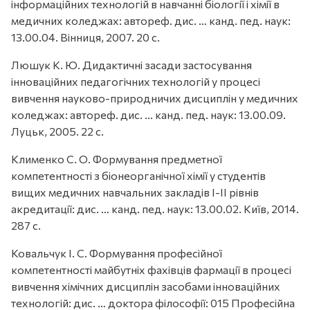
інформаційних технологій в навчанні біології і хімії в
медичних коледжах: автореф. дис. … канд. пед. наук:
13.00.04. Вінниця, 2007. 20 с.
Люшук К. Ю. Дидактичні засади застосування
інноваційних педагогічних технологій у процесі
вивчення науково-природничих дисциплін у медичних
коледжах: автореф. дис. ... канд. пед. наук: 13.00.09.
Луцьк, 2005. 22 с.
Клименко С. О. Формування предметної
компетентності з біонеорганічної хімії у студентів
вищих медичних навчальних закладів І-ІІ рівнів
акредитації: дис. … канд. пед. наук: 13.00.02. Київ, 2014.
287 с.
Ковальчук І. С. Формування професійної
компетентності майбутніх фахівців фармації в процесі
вивчення хімічних дисциплін засобами інноваційних
технологій: дис. … доктора філософії: 015 Професійна