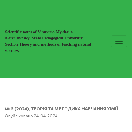
ВИВЧЕННЯ ЗАГАЛЬНООСВІТНЬОГО КУРСУ ХІМІЇ В 
Scientific notes of Vinnytsia Mykhailo
Kotsiubynskyi State Pedagogical University
Section Theory and methods of teaching natural
sciences
№ 6 (2024)
,
ТЕОРІЯ ТА МЕТОДИКА НАВЧАННЯ ХІМІЇ
Опубліковано 24-04-2024