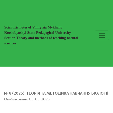
ФОРМУВАННЯ ОЧІКУВАНИХ РЕЗУЛЬТАТІВ НАВЧАННЯ 
Scientific notes of Vinnytsia Mykhailo
Kotsiubynskyi State Pedagogical University
Section Theory and methods of teaching natural
sciences
№ 8 (2025)
,
ТЕОРІЯ ТА МЕТОДИКА НАВЧАННЯ БІОЛОГІЇ
Опубліковано 05-05-2025