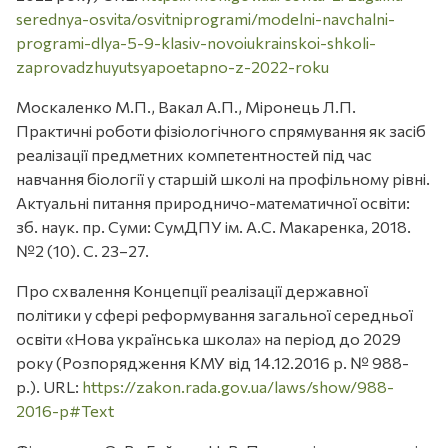
serednya-osvita/osvitniprogrami/modelni-navchalni-
programi-dlya-5-9-klasiv-novoiukrainskoi-shkoli-
zaprovadzhuyutsyapoetapno-z-2022-roku
Москаленко М.П., Вакал А.П., Міронець Л.П.
Практичні роботи фізіологічного спрямування як засіб
реалізації предметних компетентностей під час
навчання біології у старшій школі на профільному рівні.
Актуальні питання природничо-математичної освіти:
зб. наук. пр. Суми: СумДПУ ім. А.С. Макаренка, 2018.
№2 (10). С. 23–27.
Про схвалення Концепції реалізації державної
політики у сфері реформування загальної середньої
освіти «Нова українська школа» на період до 2029
року (Розпорядження КМУ від 14.12.2016 р. № 988-
р.). URL:
https://zakon.rada.gov.ua/laws/show/988-
2016-р#Text