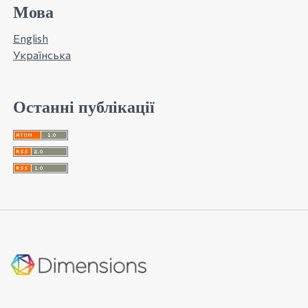
Мова
English
Українська
Останні публікації