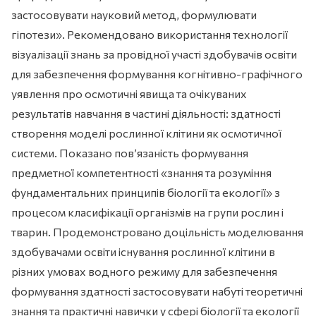
застосовувати науковий метод, формулювати
гіпотези». Рекомендовано використання технології
візуалізації знань за провідної участі здобувачів освіти
для забезпечення формування когнітивно-графічного
уявлення про осмотичні явища та очікуваних
результатів навчання в частині діяльності: здатності
створення моделі рослинної клітини як осмотичної
системи. Показано пов’язаність формування
предметної компетентності «знання та розуміння
фундаментальних принципів біології та екології» з
процесом класифікації організмів на групи рослин і
тварин. Продемонстровано доцільність моделювання
здобувачами освіти існування рослинної клітини в
різних умовах водного режиму для забезпечення
формування здатності застосовувати набуті теоретичні
знання та практичні навички у сфері біології та екології