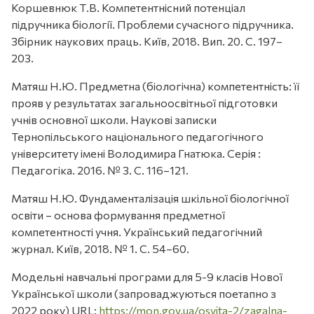
Коршевнюк Т.В. Компетентнісний потенціал
підручника біології. Проблеми сучасного підручника.
Збірник наукових праць. Київ, 2018. Вип. 20. С. 197–
203.
Матяш Н.Ю. Предметна (біологічна) компетентність: її
прояв у результатах загальноосвітньої підготовки
учнів основної школи. Наукові записки
Тернопільського національного педагогічного
університету імені Володимира Гнатюка. Серія :
Педагогіка. 2016. № 3. С. 116–121.
Матяш Н.Ю. Фундаменталізація шкільної біологічної
освіти – основа формування предметної
компетентності учня. Український педагогічний
журнал. Київ, 2018. № 1. С. 54–60.
Модельні навчальні програми для 5-9 класів Нової
Української школи (запроваджуються поетапно з
2022 року) URL:
https://mon.gov.ua/osvita-2/zagalna-