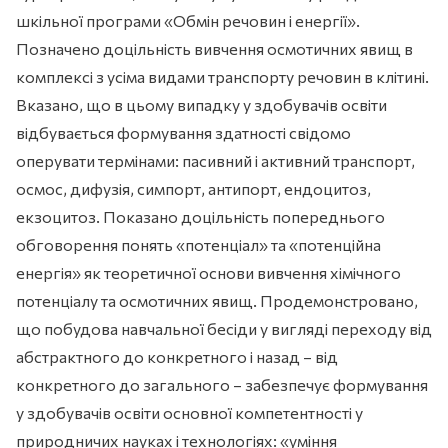
шкільної програми «Обмін речовин і енергії».
Позначено доцільність вивчення осмотичних явищ в
комплексі з усіма видами транспорту речовин в клітині.
Вказано, що в цьому випадку у здобувачів освіти
відбувається формування здатності свідомо
оперувати термінами: пасивний і активний транспорт,
осмос, дифузія, симпорт, антипорт, ендоцитоз,
екзоцитоз. Показано доцільність попереднього
обговорення понять «потенціал» та «потенційна
енергія» як теоретичної основи вивчення хімічного
потенціалу та осмотичних явищ. Продемонстровано,
що побудова навчальної бесіди у вигляді переходу від
абстрактного до конкретного і назад – від
конкретного до загального – забезпечує формування
у здобувачів освіти основної компетентності у
природничих науках і технологіях: «уміння