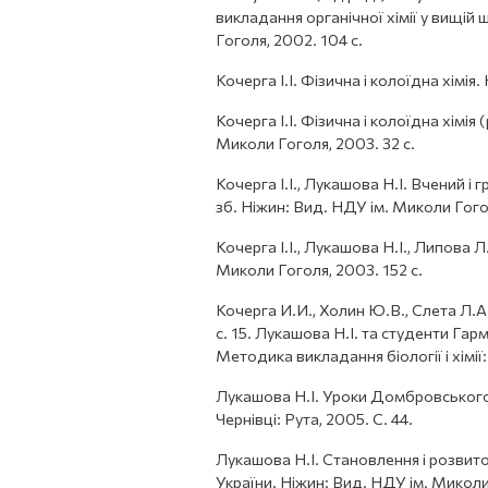
викладання органічної хімії у вищій 
Гоголя, 2002. 104 с.
Кочерга І.І. Фізична і колоїдна хімі
Кочерга І.І. Фізична і колоїдна хімі
Миколи Гоголя, 2003. 32 с.
Кочерга І.І., Лукашова Н.І. Вчений 
зб. Ніжин: Вид. НДУ ім. Миколи Гогол
Кочерга І.І., Лукашова Н.І., Липова Л
Миколи Гоголя, 2003. 152 с.
Кочерга И.И., Холин Ю.В., Слета Л.А
с. 15. Лукашова Н.І. та студенти Гарм
Методика викладання біології і хімії: 
Лукашова Н.І. Уроки Домбровського.
Чернівці: Рута, 2005. С. 44.
Лукашова Н.І. Становлення і розвито
України. Ніжин: Вид. НДУ ім. Миколи 