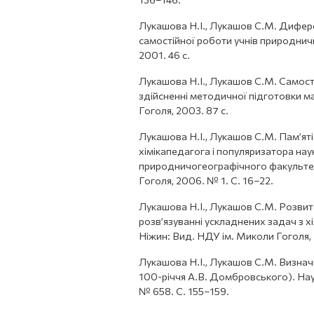
Лукашова Н.І., Лукашов С.М. Диферен
самостійної роботи учнів природнич
2001. 46 с.
Лукашова Н.І., Лукашов С.М. Самості
здійсненні методичної підготовки ма
Гоголя, 2003. 87 с.
Лукашова Н.І., Лукашов С.М. Пам’я
хімікапедагога і популяризатора нау
природничогеографічного факультет
Гоголя, 2006. № 1. С. 16–22.
Лукашова Н.І., Лукашов С.М. Розвит
розв’язуванні ускладнених задач з хі
Ніжин: Вид. НДУ ім. Миколи Гоголя,
Лукашова Н.І., Лукашов С.М. Визначн
100-річчя А.В. Домбровського). Наук
№ 658. С. 155–159.