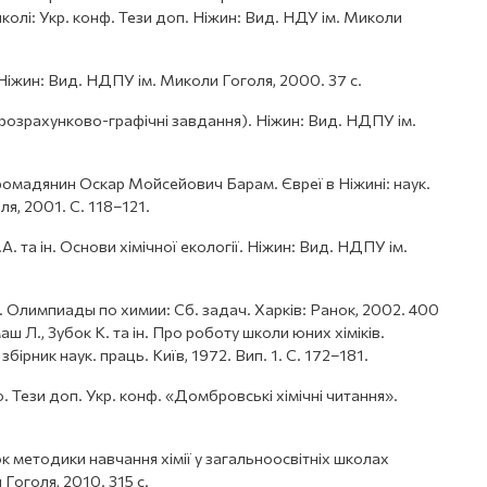
школі: Укр. конф. Тези доп. Ніжин: Вид. НДУ ім. Миколи
я. Ніжин: Вид. НДПУ ім. Миколи Гоголя, 2000. 37 с.
я (розрахунково-графічні завдання). Ніжин: Вид. НДПУ ім.
і громадянин Оскар Мойсейович Барам. Євреї в Ніжині: наук.
я, 2001. С. 118–121.
.А. та ін. Основи хімічної екології. Ніжин: Вид. НДПУ ім.
. Олимпиады по химии: Сб. задач. Харків: Ранок, 2002. 400
аш Л., Зубок К. та ін. Про роботу школи юних хіміків.
збірник наук. праць. Київ, 1972. Вип. 1. С. 172–181.
 Тези доп. Укр. конф. «Домбровські хімічні читання».
к методики навчання хімії у загальноосвітніх школах
Гоголя, 2010. 315 с.