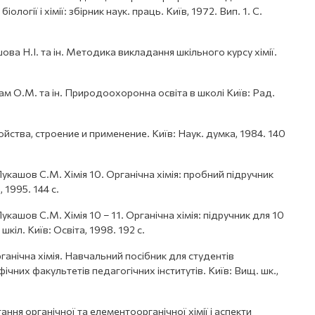
ології і хімії: збірник наук. праць. Київ, 1972. Вип. 1. С.
ва Н.І. та ін. Методика викладання шкільного курсу хімії.
рам О.М. та ін. Природоохоронна освіта в школі Київ: Рад.
ства, строение и применение. Київ: Наук. думка, 1984. 140
укашов С.М. Хімія 10. Органічна хімія: пробний підручник
, 1995. 144 с.
кашов С.М. Хімія 10 – 11. Органічна хімія: підручник для 10
шкіл. Київ: Освіта, 1998. 192 с.
анічна хімія. Навчальний посібник для студентів
них факультетів педагогічних інститутів. Київ: Вищ. шк.,
ання органічної та елементоорганічної хімії і аспекти