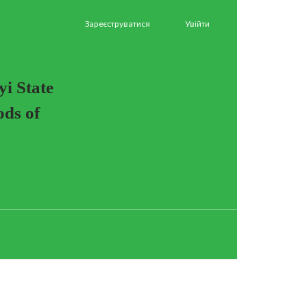
Зареєструватися
Увійти
yi State
ods of