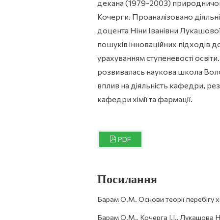
декана (1979-2003) природничог
Кочерги. Проаналізовано діяльні
доцента Ніни Іванівни Лукашової
пошуків інноваційних підходів д
урахуванням ступеневості освіти
розвивалась наукова школа Вол
вплив на діяльність кафедри, рез
кафедри хімії та фармації.
PDF
Посилання
Барам О.М. Основи теорії перебігу хім
Барам О.М., Кочерга І.І., Лукашова Н