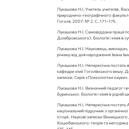
Лукашова Н.І. Учитель учителів. Вас
природничо-географічного факульте
Гоголя, 2007. № 2. С. 171–175.
Лукашова Н.І. Самовіддана праця пом
Домбровського). Біологія і хімія в су
Лукашова Н.І. Науковець, викладач, 
річниці від дня народження Івана Іва
Лукашова Н.І. Непересічна постать ви
кафедри хімії Гоголівського вишу. Д
записки. Серія «Психологічні науки»
Лукашова Н.І. Визначний педагог і 
Буринської. Біологія і хімія в рідній 
Лукашова Н.І. Непересічна постать
національний підручник з органічної 
історії. Наукові записки Вінницьког
Коцюбинського: теорія та методика 
136–146.