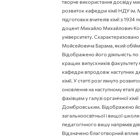
творче використання досвіду мину
розвиток кафедри хімії НДУ ім. М
підготовки вчителів хімії з 1934 
доцент Михайло Михайлович Копн
університету. Схарактеризован
Мойсейовича Барама, який обійма
Відображено його діяльність по
кращих випускників факультету м
кафедри впродовж наступних дес
хімії. У статті розглянуто розвит
оновлення на наступному етапі ді
фахівцем у галузі органічної х
Домбровським. Відображено його 
загальноосвітньої і вищої школ
педагогічного вишу напрямів дія
Відзначено благотворний вплив н