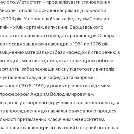
лого. Мета статті – проаналізувати становлення і
иколи Гоголя та основні напрями її діяльності з
по 2003 рік. У повоєнний час кафедру хімії очолив
ін – хімік-органік, випускник Варшавського
о постать справжнього фундатора кафедри Оскара
в посаду завідувача кафедри з 1961 по 1976 рік.
 зміцненню матеріальної бази кафедри й створенню з
олодої зміни викладачів, яка стала ядром роботи
ятиліть, забезпечивши якісну підготовку вчителів
ок усталених традицій кафедри та напрями її
яльності (1976-1991) у роки керівництва відомим
імії професором Андрієм Володимировичем
роль у створенні підручників з органічної хімії для
и та впровадження до навчальновиховного процесу
льності притаманних класичним університетам.
а розвиток кафедри, її науковий і творчий потенціал