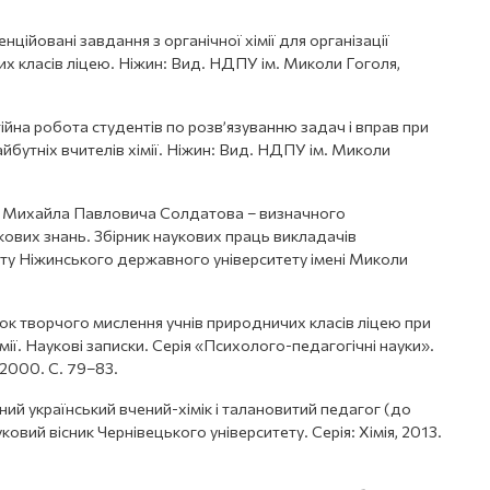
ційовані завдання з органічної хімії для організації
их класів ліцею. Ніжин: Вид. НДПУ ім. Миколи Гоголя,
йна робота студентів по розв’язуванню задач і вправ при
йбутніх вчителів хімії. Ніжин: Вид. НДПУ ім. Миколи
ті Михайла Павловича Солдатова – визначного
кових знань. Збірник наукових праць викладачів
у Ніжинського державного університету імені Миколи
ок творчого мислення учнів природничих класів ліцею при
мії. Наукові записки. Серія «Психолого-педагогічні науки».
 2000. С. 79–83.
ий український вчений-хімік і талановитий педагог (до
овий вісник Чернівецького університету. Серія: Хімія, 2013.