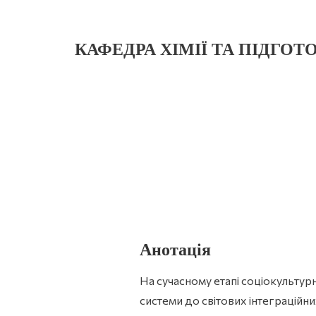
КАФЕДРА ХІМІЇ ТА ПІДГОТ
Анотація
На сучасному етапі соціокультур
системи до світових інтеграційн