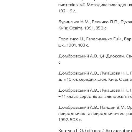
вчителів хімії. Методика викладання бі
192–197.
Буринська Н.М., Величко Л.П., Лукашо
Київ: Освіта, 1991. 350 с.
Гордієнко І.І., Герасименко Г.Ф., Ба
шк., 1981. 183 с.
Домбровський А.В. 1,4-Диоксан. Свой
с.
Домбровський А.В., Лукашова Н.І., Л
для 10 кл. середніх шкіл. Київ: Освіта
Домбровський А.В., Лукашова Н.І., Лу
– 11 класів середніх загальноосвітніх 
Домбровський А.В., Найдан В.М. Орг
природничих та природничо-географіч
1992. 503 с.
Ковтуна Г.О. (під ред.) Актуальні пит