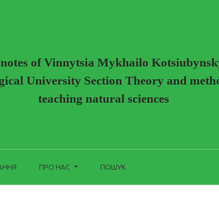
ХІМІЇ В НІЖИНСЬКІЙ ВИЩІЙ ШКОЛІ: СТОРІНКИ ІСТОРІЇ
c notes of Vinnytsia Mykhailo Kotsiubynsk
ical University Section Theory and meth
teaching natural sciences
АННЯ
ПРО НАС
ПОШУК