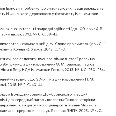
иль Іванович Горбенко. Збірник наукових праць викладачів
ту Ніжинського державного університету імені Миколи
ножена на талант і природні здібності (до 100-річчя А.В.
часній школі, 2012. № 6. С. 39–43.
вихователь, громадський діяч. Слово про вчителя (до 70- ї
новича Кочерги). Харків, 2012. С. 1–3.
значного педагога і вченого-хіміка в історії розвитку
о 95-ї річниці з дня народження О. М. Барама. Наукові
. Ніжин: Вид. НДУ ім. Миколи Гоголя, 2013. № 1. С. 260–264.
вчений-методист. До 90-річчя з дня народження Н. М.
школі, 2018. № 2. С. 40–44.
 Андрія Володимировича Домбровського і перший
хімії для середньої загальноосвітньої школи: сторінки
о державного педагогічного університету імені Михайла
навчання природничих наук. Вінниця: ВНПУ, 2023. № 4. С.