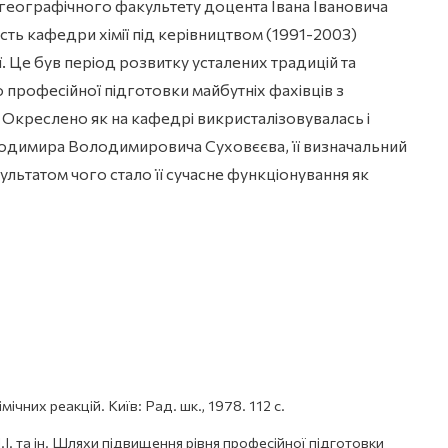
еографічного факультету доцента Івана Івановича
сть кафедри хімії під керівництвом (1991-2003)
. Це був період розвитку усталених традицій та
о професійної підготовки майбутніх фахівців з
. Окреслено як на кафедрі викристалізовувалась і
одимира Володимировича Суховєєва, її визначальний
ультатом чого стало її сучасне функціонування як
ічних реакцій. Київ: Рад. шк., 1978. 112 с.
.І. та ін. Шляхи підвищення рівня професійної підготовки