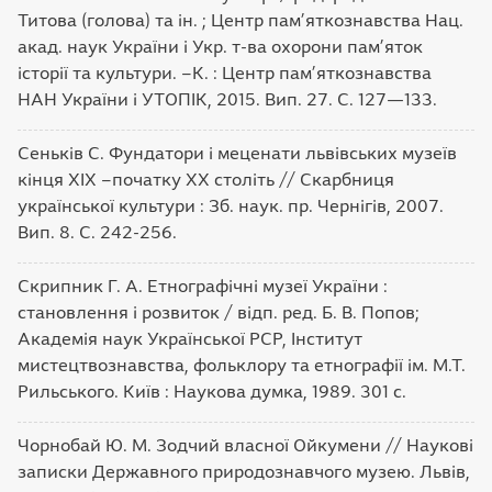
Титова (голова) та ін. ; Центр пам’яткознавства Нац.
акад. наук України і Укр. т-ва охорони пам’яток
історії та культури. –К. : Центр пам’яткознавства
НАН України і УТОПІК, 2015. Вип. 27. С. 127—133.
Сеньків С. Фундатори і меценати львівських музеїв
кінця ХІХ –початку ХХ століть // Скарбниця
української культури : Зб. наук. пр. Чернігів, 2007.
Вип. 8. С. 242-256.
Скрипник Г. А. Етнографічні музеї України :
становлення і розвиток / відп. ред. Б. В. Попов;
Академія наук Української РСР, Інститут
мистецтвознавства, фольклору та етнографії ім. М.Т.
Рильського. Київ : Наукова думка, 1989. 301 с.
Чорнобай Ю. М. Зодчий власної Ойкумени // Наукові
записки Державного природознавчого музею. Львів,