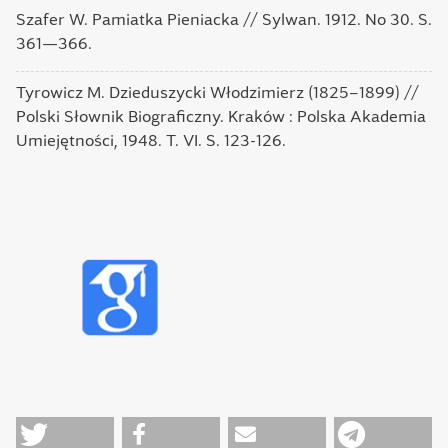
Szafer W. Pamiatka Pieniacka // Sylwan. 1912. No 30. S.
361—366.
Tyrowicz M. Dzieduszycki Włodzimierz (1825–1899) //
Polski Słownik Biograficzny. Kraków : Polska Akademia
Umiejętności, 1948. T. VI. S. 123-126.