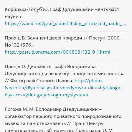
Корицька-Голуб Ю. Граф Дідушицький –ентузіаст
науки і
https://zaxid.net/graf_didushitskiy__entuziast_nauki_i_mistetstv_
Прихід В. Зачинені двері природи // Поступ. 2000.
No 132 (576).
http://postup.brama.com/000808/132_9_1.html
Проців О. Діяльність графа Володимира
Дідушицького для розвитку галицького мисливства
// Фотографії Старого Львова.
http://photo-
lviv.in.ua/diyalnist-grafa-volodymyra-didushytskogo-
dlya-rozvytku-galytskogo-myslyvstva
Рогожа М. М. Володимир Дзедушицький –
організатор першого приватного природознавчого
музею та пам’яткознавець // Праці Центру
пам’яткознавста : зб. наук. пр. / ред. рада: О. М.