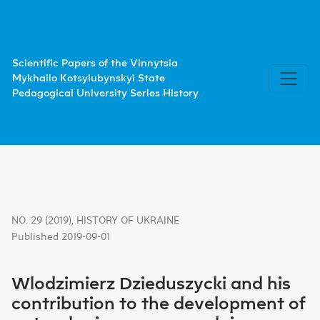
Wlodzimierz Dzieduszycki and his contribution to the dev
Scientific Papers of the Vinnytsia
Mykhailo Kotsyiubynskyi State
Pedagogical University Series History
NO. 29 (2019)
,
HISTORY OF UKRAINE
Published 2019-09-01
Wlodzimierz Dzieduszycki and his
contribution to the development of