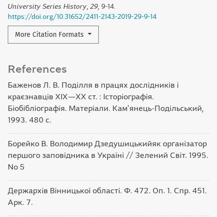
University Series History
,
29
, 9-14.
https://doi.org/10.31652/2411-2143-2019-29-9-14
More Citation Formats
References
Баженов Л. В. Поділля в працях дослідників і
краєзнавців ХІХ―ХХ ст. : Історіографія.
Біобібліографія. Матеріали. Камʼянець-Подільський,
1993. 480 с.
Борейко В. Володимир Дзедушицькийяк організатор
першого заповідника в Україні // Зелений Світ. 1995.
No 5
Держархів Вінницької області. Ф. 472. Оп. 1. Спр. 451.
Арк. 7.