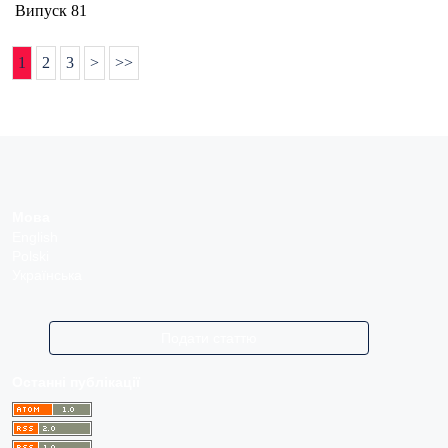
Випуск 81
1
2
3
>
>>
Мова
English
Polski
Українська
Подати статтю
Останні публікації