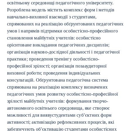
освітньому середовищі педагогічного університету.
Розроблена модель містить комплекс форм і методів
навчально-виховної взаємодії з студентами,
спрямованих на реалізацію обґрунтованих педагогічних
умов і напрямів підтримки особистісно-професійного
становлення майбутніх учителів: особистісно
орієнтоване викладання педагогічних дисциплін;
організація науково-дослідної діяльності і педагогічної
практики; проведення тренінгу особистісно-
професійної зрілості; організація позааудиторної
виховної роботи; проведення індивідуальних
консультацій. Обґрунтована педагогічна система
спрямована на реалізацію комплексу визначених
педагогічних умов розвитку особистісно-професійної
зрілості майбутніх учителів: формування творчо-
автономного освітнього середовища, яке створює
можливості для виявустудентами суб’єктних форм
активності; активізацію рефлексивних процесів, які
забезпечують об’єктивацію студентами особистісних