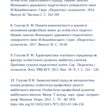
особистісно зорієнтованого підходу. Наукові записки
Вінницького державного педагогічного університету імені
М.Коцюбинського. Серія: «Педагогіка і психологія». 2014.
Випуск 42. Частина 2. С. 162-169.
Галузяк В. М. Поняття компетентності в контексті
визначення професійних вимог до особистості педагога.
Наукові записки Вінницького державного педагогічного
університету імені М.Коцюбинського. Серія: «Педагогіка і
психологія». 2017. Випуск 50. С. 59-69.
Галузяк В. М. Характеристики освітнього середовища як
фактору особистісного розвитку майбутніх учителів.
Проблеми сучасної педагогічної освіти. Сер.: Педагогіка і
психологія. Ялта: РВВ КГУ, 2013. Вип. 39. Ч. 3. С. 114 – 120.
Галузяк В.М. Акмеологічний підхід як методологічна
основа розвитку особистісно-професійної зрілості
майбутнього вчителя. Особистісно-професійний розвиток
майбутнього вчителя: Матер. V всеукр. наук.-практ. інтернет-
конф. Вінниця: Твори, 2021. С. 70 – 80. DOI:
https://doi.org/10.31652/2415-7872-2021-67-146-156