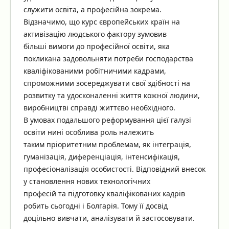
служити освіта, а професійна зокрема.
Відзначимо, що курс європейських країн на
активізацію людського фактору зумовив
більші вимоги до професійної освіти, яка
покликана задовольняти потреби господарства
кваліфікованими робітничими кадрами,
спроможними зосереджувати свої здібності на
розвитку та удосконаленні життя кожної людини,
виробництві справді життєво необхідного.
В умовах подальшого реформування цієї галузі
освіти нині особлива роль належить
таким пріоритетним проблемам, як інтеграція,
гуманізація, диференціація, інтенсифікація,
професіоналізація особистості. Відповідний внесок
у становлення нових технологічних
професій та підготовку кваліфікованих кадрів
робить сьогодні і Болгарія. Тому її досвід
доцільно вивчати, аналізувати й застосовувати.