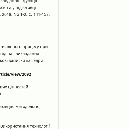
 завдання і функції
світи у підготовці
2018. No 1-2. С. 141-157.
авчального процесу при
 під час викладання
укові записки кафедри
rticle/view/2092
євих цінностей
а
хівців: методологія,
 Використання технології