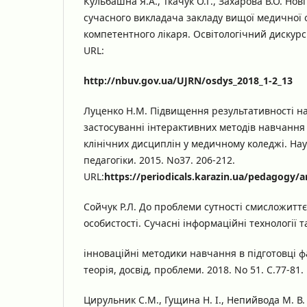
Кульбашна Я.А., Ткачук О.Г., Захарова В.О. Нові
сучасного викладача закладу вищої медичної о
компетентного лікаря. Освітологічний дискурс. 
URL:
http://nbuv.gov.ua/UJRN/osdys_2018_1-2_13
Луценко Н.М. Підвищення результативності н
застосуванні інтерактивних методів навчання
клінічних дисциплін у медичному коледжі. На
педагогіки. 2015. No37. 206-212.
URL:
https://periodicals.karazin.ua/pedagogy/a
Сойчук Р.Л. До проблеми сутності смисложитт
особистості. Сучасні інформаційні технології т
інноваційні методики навчання в підготовці фа
теорія, досвід, проблеми. 2018. No 51. С.77-81.
Цирульник С.М., Гущина Н. І., Непийвода М. В.