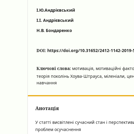
І.Ю.Андрієвський
І.І. Андрієвський
Н.В. Бондаренко
DOI:
https://doi.org/10.31652/2412-1142-2019-
Ключові слова:
мотивація, мотиваційні факто
теорія поколінь Хоува-Штрауса, міленіали, цен
навчання
Анотація
У статті висвітлені сучасний стан і перспекти
проблем осучаснення