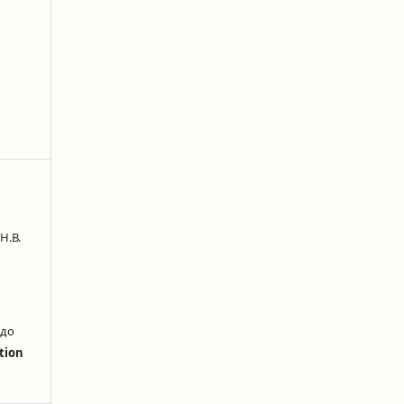
Н.В.
 до
tion