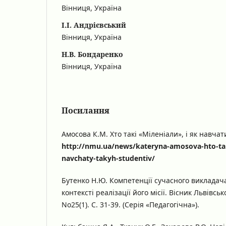
Вінниця, Україна
І.І. Андрієвський
Вінниця, Україна
Н.В. Бондаренко
Вінниця, Україна
Посилання
Амосова К.М. Хто такі «Міленіали», і як навчати
http://nmu.ua/news/kateryna-amosova-hto-tak
navchaty-takyh-studentiv/
Бутенко Н.Ю. Компетенції сучасного викладач
контексті реалізації його місії. Вісник Львівськ
No25(1). С. 31-39. (Серія «Педагогічна»).