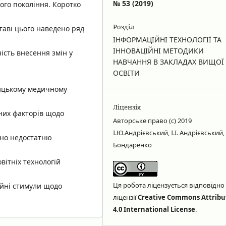
№ 53 (2019)
ого покоління. Коротко
Розділ
ставі цього наведено ряд
ІНФОРМАЦІЙНІ ТЕХНОЛОГІЇ ТА
ІННОВАЦІЙНІ МЕТОДИКИ
ість внесення змін у
НАВЧАННЯ В ЗАКЛАДАХ ВИЩОЇ
ОСВІТИ
ницькому медичному
Ліцензія
них факторів щодо
Авторське право (c) 2019
І.Ю.Андрієвський, І.І. Андрієвський, 
лено недостатню
Бондаренко
вітніх технологій
Ця робота ліцензується відповідно
ійні стимули щодо
ліцензії
Creative Commons Attribu
4.0 International License
.