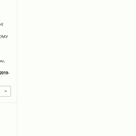
НІ
НОМУ
и
еми
,
2019-