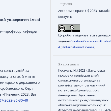
Ліцензія
Авторське право (c) 2023 Наталія
Костусяк
ий університет імені
вач-професор кафедри
Ця робота ліцензується відповідн
ліцензії
Creative Commons Attribut
4.0 International License
.
Як цитувати
Костусяк, Н. (2023). Заголовки
их конструкцій за
прозових творів для дітей:
лажу із стихій життя
синтаксична організація та
Вінницького державного
комунікативно-прагматичний
оцюбинського. Серія:
потенціал.
Наукові записки
а «Планер», 2023. Вип.
Вінницького державного
педагогічного університету імені
07-2022-36-30-40
Михайла Коцюбинського. Серія:
Філологія (мовознавство)
,
37
, 84-92