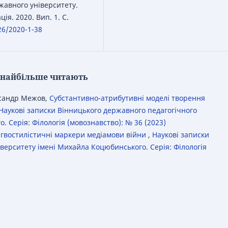
жавного університету.
ія. 2020. Вип. 1. С.
26/2020-1-38
кі найбільше читають
ксандр Межов,
Субстантивно-атрибутивні моделі творення
Наукові записки Вінницького державного педагогічного
 Серія: Філологія (мовознавство): № 36 (2023)
нгвостилістичні маркери медіамови війни
,
Наукові записки
верситету імені Михайла Коцюбинського. Серія: Філологія