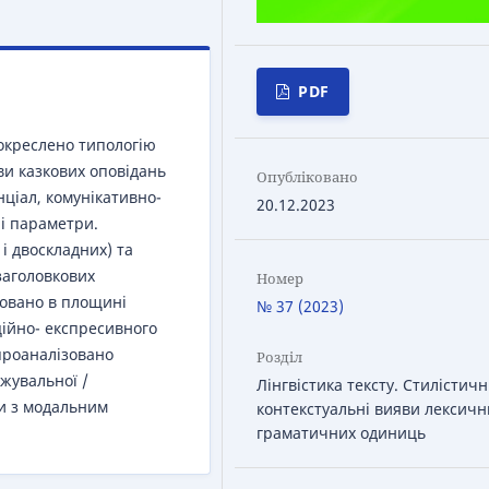
PDF
 окреслено типологію
ви казкових оповідань
Опубліковано
нціал, комунікативно-
20.12.2023
ні параметри.
і двоскладних) та
заголовкових
Номер
зовано в площині
№ 37 (2023)
оційно- експресивного
проаналізовано
Розділ
жувальної /
Лінгвістика тексту. Стилістичн
ри з модальним
контекстуальні вияви лексични
граматичних одиниць