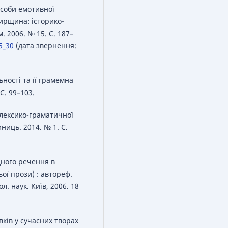
асоби емотивної
мирщина: історико-
. 2006. № 15. С. 187–
5_30
(дата звернення:
ьності та її грамемна
 С. 99–103.
 лексико-граматичної
ниць. 2014. № 1. С.
дного речення в
ьої прози) : автореф.
л. наук. Київ, 2006. 18
вків у сучасних творах