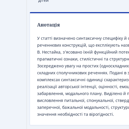
дітей
Анотація
У статті визначено синтаксичну специфіку й
реченнєвих конструкцій, що експлікують наз
В. Нестайка, з’ясовано їхній функційний поте
прагматичні ознаки, стилістичні та структур
Зосереджено увагу на простих (односкладних 
складних сполучникових реченнях. Подані в 
комплексах синтаксичні одиниці схарактери
реалізації авторської інтенції, оцінності, ем
забарвлення, модального плану. Виділено й 
висловлення питальної, спонукальної, стверд
заперечної, бажальної модальності, структу
значення необхідності та вірогідності.