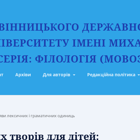
 ВІННИЦЬКОГО ДЕРЖАВН
ІВЕРСИТЕТУ ІМЕНІ МИХ
ЕРІЯ: ФІЛОЛОГІЯ (МОВО
ат
Архіви
Для авторів
Редакційна політика
вияви лексичних і граматичних одиниць
 творів для дітей: