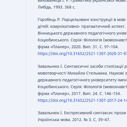
Вихованець І. Р. Граматика української мови.
Либідь, 1993. 368 с.
Горобець Р. Парцельовані конструкції в мові
дітей: комунікативно- прагматичний аспект.
Вінницького державного педагогічного уніве
Коцюбинського. Серія: Філологія (мовознавст
фірма «Планер», 2020. Вип. 31. С. 97–104.
https://doi.org/10.31652/2521-1307-2020-31-9
Завальнюк І. Синтаксичні засоби стилізації 
мовотворчості Михайла Стельмаха. Наукові 
державного педагогічного університету імен
Коцюбинського. Серія: Філологія (мовознавст
фірма «Планер», 2017. Вип. 24. С. 146–154.
https://doi.org/10.31652/2521-1307-2017-24-1
Завальнюк І. Експресивний синтаксис прози
Українська мова. 2012. № 3. С. 39–47.