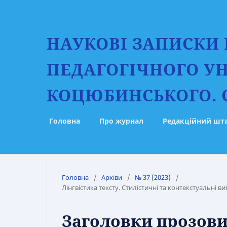
НАУКОВІ ЗАПИСКИ
ПЕДАГОГІЧНОГО УН
КОЦЮБИНСЬКОГО. С
Головна
Про журнал
Редакційний шт
Головна
/
Архіви
/
№ 37 (2023)
/
Лінгвістика тексту. Стилістичні та контекстуальні 
Заголовки прозових