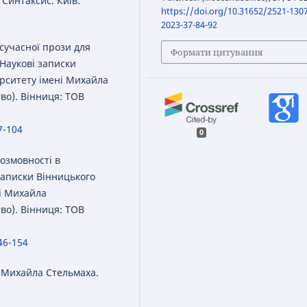
 Синтаксис. Київ:
https://doi.org/10.31652/2521-1307
2023-37-84-92
 сучасної прози для
Формати цитування
 Наукові записки
рситету імені Михайла
во). Вінниця: ТОВ
7-104
0
розмовності в
записки Вінницького
і Михайла
во). Вінниця: ТОВ
46-154
 Михайла Стельмаха.