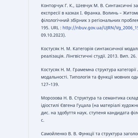
Конторчук Г. К., Шевчук М. В. Синтаксичні з
експресії в казках І. Франка. Волинь – Жито
філологічний збірник з регіональних проблем
195. URL :
http://nbuv.gov.ua/UJRN/Vg_2006_1
09.10.2023).
Костусяк Н. М. Категорія синтаксичної модал
реалізація. Лінгвістичні студії. 2013. Вип. 26.
Костусяк Н. М. Грамемна структура категорії
модальності. Типологія та функції мовних оди
127–139.
Морозова Н. В. Структура та семантика скла
ідіостилі Євгена Гуцала (на матеріалі художн
дис. на здобуття наук. ступеня кандидата філо
с.
Самойленко В. В. Функції та структура заголо