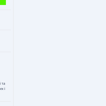
і та
х і