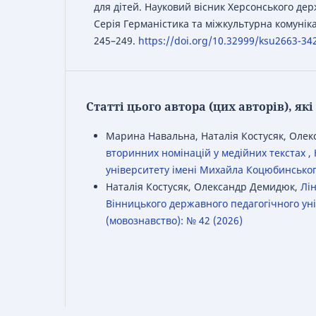
для дітей. Науковий вісник Херсонського дер
Серія Германістика та міжкультурна комунікац
245–249.
https://doi.org/10.32999/ksu2663-34
Статті цього автора (цих авторів), я
Марина Навальна, Наталія Костусяк, Оле
вторинних номінацій у медійних текстах
,
університету імені Михайла Коцюбинського.
Наталія Костусяк, Олександр Демидюк,
Лі
Вінницького державного педагогічного уні
(мовознавство): № 42 (2026)