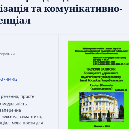
ізація та комунікативно-
енціал
Українки
-37-84-92
 речення, просте
 модальність,
 заперечна
 лексема, семантика,
ціал, мова прози для