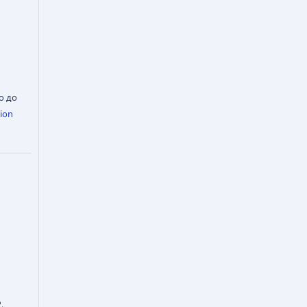
о до
ion
.