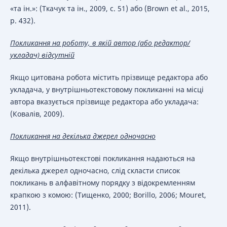
«та ін.»: (Ткачук та ін., 2009, с. 51) або (Brown et al., 2015,
p. 432).
Покликання на роботу, в якій автор (або редактор/
укладач) відсутній
Якщо цитована робота містить прізвище редактора або
укладача, у внутрішньотекстовому покликанні на місці
автора вказується прізвище редактора або укладача:
(Ковалів, 2009).
Покликання на декілька джерел одночасно
Якщо внутрішньотекстові покликання надаються на
декілька джерел одночасно, слід скласти список
покликань в алфавітному порядку з відокремленням
крапкою з комою: (Тищенко, 2000; Borillo, 2006; Mouret,
2011).