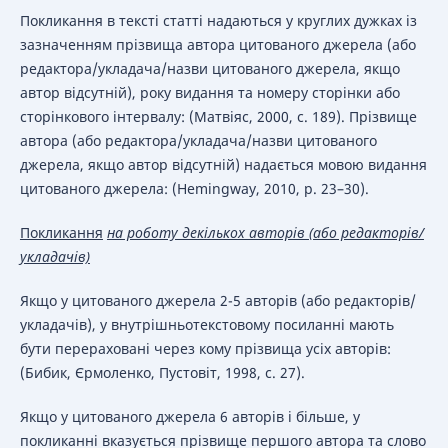
Покликання в тексті статті надаються у круглих дужках із
зазначенням прізвища автора цитованого джерела (або
редактора/укладача/назви цитованого джерела, якщо
автор відсутній), року видання та номеру сторінки або
сторінкового інтервалу: (Матвіяс, 2000, с. 189). Прізвище
автора (або редактора/укладача/назви цитованого
джерела, якщо автор відсутній) надається мовою видання
цитованого джерела: (Hemingway, 2010, p. 23–30).
Покликання
на роботу декількох авторів (або редакторів/
укладачів)
Якщо у цитованого джерела 2-5 авторів (або редакторів/
укладачів), у внутрішньотекстовому посиланні мають
бути перераховані через кому прізвища усіх авторів:
(Бибик, Єрмоленко, Пустовіт, 1998, с. 27).
Якщо у цитованого джерела 6 авторів і більше, у
покликанні вказується прізвище першого автора та слово