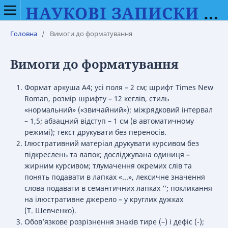
НАУКОВІ ЗАПИСКИ ВІННИЦЬКОГО ДЕРЖАВНОГО ПЕДАГОГІЧНОГО УНІВЕРСИТЕТУ ІМЕНІ МИХАЙЛА КОЦЮБИНСЬКОГО. СЕРІЯ: ФІЛОЛОГІЯ (МОВОЗНАВСТВО)
Головна
/
Вимоги до форматування
Вимоги до форматування
Формат аркуша А4; усі поля – 2 см; шрифт Times New
Roman, розмір шрифту – 12 кеглів, стиль
«нормальний» («звичайний»); міжрядковий інтервал
– 1,5; абзацний відступ – 1 см (в автоматичному
режимі); текст друкувати без переносів.
Ілюстративний матеріал друкувати курсивом без
підкреслень та лапок; досліджувана одиниця –
жирним курсивом; тлумачення окремих слів та
понять подавати в лапках «...», лексичне значення
слова подавати в семантичних лапках ‘’; покликання
на ілюстративне джерело – у круглих дужках
(Т. Шевченко).
Обов’язкове розрізнення знаків тире (–) і дефіс (-);