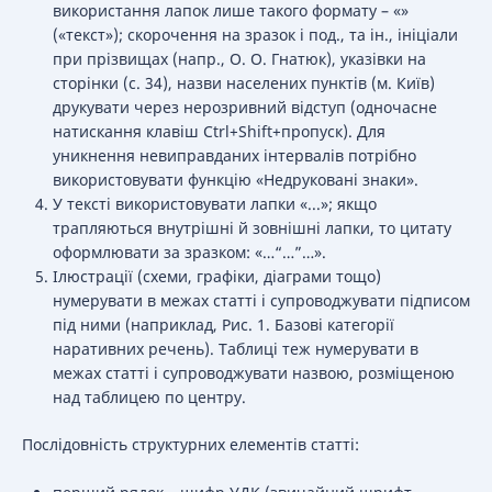
використання лапок лише такого формату – «»
(«текст»); скорочення на зразок і под., та ін., ініціали
при прізвищах (напр., О. О. Гнатюк), указівки на
сторінки (с. 34), назви населених пунктів (м. Київ)
друкувати через нерозривний відступ (одночасне
натискання клавіш Ctrl+Shift+пропуск). Для
уникнення невиправданих інтервалів потрібно
використовувати функцію «Недруковані знаки».
У тексті використовувати лапки «...»; якщо
трапляються внутрішні й зовнішні лапки, то цитату
оформлювати за зразком: «…“…”…».
Ілюстрації (схеми, графіки, діаграми тощо)
нумерувати в межах статті і супроводжувати підписом
під ними (наприклад, Рис. 1. Базові категорії
наративних речень). Таблиці теж нумерувати в
межах статті і супроводжувати назвою, розміщеною
над таблицею по центру.
Послідовність структурних елементів статті: