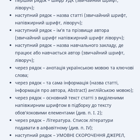
перший рядок – шифр УДК (звичайний шрифт,
ліворуч);
наступний рядок – назва статті (звичайний шрифт,
напівжирний шрифт, ліворуч);
наступний рядок – ім’я та прізвище автора
(звичайний шрифт напівжирний шрифт ліворуч);
наступний рядок – назва навчального закладу, де
працює або навчається автор (звичайний шрифт,
ліворуч);
через рядок – анотація українською мовою та ключові
слова;
через рядок – та сама інформація (назва статті,
інформація про автора, Abstract) англійською мовою);
через рядок – основний текст статті з виділеними
напівжирним шрифтом в підборку до тексту
обов’язковими елементами (див. п. І. 2);
через рядок – Література. Список літератури
подавати в алфавітному (див. п. ІV);
наступний рядок – УМОВНІ СКОРОЧЕННЯ ДЖЕРЕЛ,