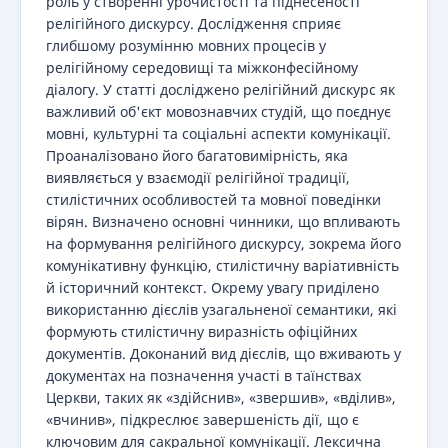
роль у створенні урочистості та піднесеності
релігійного дискурсу. Дослідження сприяє
глибшому розумінню мовних процесів у
релігійному середовищі та міжконфесійному
діалогу. У статті досліджено релігійний дискурс як
важливий об'єкт мовознавчих студій, що поєднує
мовні, культурні та соціальні аспекти комунікації.
Проаналізовано його багатовимірність, яка
виявляється у взаємодії релігійної традиції,
стилістичних особливостей та мовної поведінки
вірян. Визначено основні чинники, що впливають
на формування релігійного дискурсу, зокрема його
комунікативну функцію, стилістичну варіативність
й історичний контекст. Окрему увагу приділено
використанню дієслів узагальненої семантики, які
формують стилістичну виразність офіційних
документів. Доконаний вид дієслів, що вживають у
документах на позначення участі в таїнствах
Церкви, таких як «здійснив», «звершив», «вділив»,
«вчинив», підкреслює завершеність дії, що є
ключовим для сакральної комунікації. Лексична