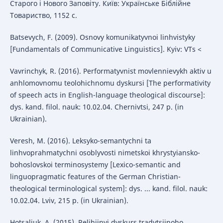
Старого і Нового Заповіту. Київ: Українське Біблійне
Товариство, 1152 с.
Batsevych, F. (2009). Osnovy komunikatyvnoi linhvistyky
[Fundamentals of Communicative Linguistics]. Kyiv: VTs <
Vavrinchyk, R. (2016). Performatyvnist movlennievykh aktiv u
anhlomovnomu teolohichnomu dyskursi [The performativity
of speech acts in English-language theological discourse]:
dys. kand. filol. nauk: 10.02.04. Chernivtsi, 247 p. (in
Ukrainian).
Veresh, M. (2016). Leksyko-semantychni ta
linhvoprahmatychni osoblyvosti nimetskoi khrystyiansko-
bohoslovskoi terminosystemy [Lexico-semantic and
linguopragmatic features of the German Christian-
theological terminological system]: dys. ... kand. filol. nauk:
10.02.04. Lviv, 215 p. (in Ukrainian).
Hotsaliuk, A. (2015). Relihiinyi dyskurs tradytsiinoho