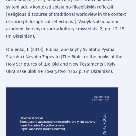
svitohliadu v konteksti sotsialno-filosofskykh refleksii
[Religious discourse of traditional worldview in the context
of socio-philosophical reflections.]. Visnyk Natsionalnoi
akademii kerivnykh kadriv kultury i mystetstv. 2, pp. 12–15.
(in Ukrainian).
Ohiienko, I. (2013). Bibliia, abo knyhy Sviatoho Pysma
Staroho і Novoho Zapovitu [The Bible, or the books of the
Holy Scriptures of Ше Old and New Testaments]. Kyiv:
Ukrainske Bibliine Tovarystvo, 1152 p. (in Ukrainian).