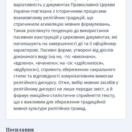
варіативність у документах Православної Церкви
України пов'язана з історичними процесами
взаємовпливу релігійних традицій, що
спричинили асиміляцію мовних формулювань.
Також розглянуто тенденцію до використання
пасивних конструкцій у церковних документах, які
наголошують на завершеності дії та її офіційному
характерові. Пасивні форми, утворені від дієслів
доконаного виду (на но, -то: «виконано»,
«вділено», «вчинено»; на -ся: «здійснилося»,
«відбулося»), сприяють збереженню сакрального
стилю та відповідності комунікативним вимогам
релігійного дискурсу. Отже, вибір мовних засобів у
релігійному дискурсі не лише передає зміст, а й
формує емоційно-стилістичне сприйняття тексту,
що є важливим для збереження традиційної
мовної культури релігійних громад.
Посилання