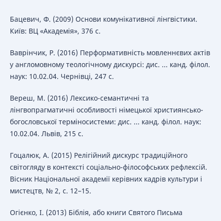
Бацевич, Ф. (2009) Основи комунікативної лінгвістики.
Київ: ВЦ «Академія», 376 с.
Ваврінчик, Р. (2016) Перформативність мовленнєвих актів
у англомовному теологічному дискурсі: дис. ... канд. філол.
наук: 10.02.04. Чернівці, 247 с.
Вереш, М. (2016) Лексико-семантичні та
лінгвопрагматичні особливості німецької християнсько-
богословської терміносистеми: дис. ... канд. філол. наук:
10.02.04. Львів, 215 с.
Гоцалюк, А. (2015) Релігійний дискурс традиційного
світогляду в контексті соціально-філософських рефлексій.
Вісник Національної академії керівних кадрів культури і
мистецтв, № 2, с. 12–15.
Огієнко, І. (2013) Біблія, або книги Святого Письма