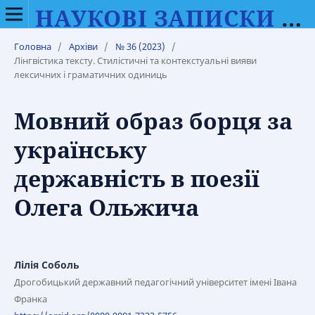
НАУКОВІ ЗАПИСКИ ВІННИЦЬКОГО ДЕРЖАВНОГО ПЕДАГОГІЧНОГО УНІВЕРСИТЕТУ ІМЕНІ МИХАЙЛА КОЦЮБИНСЬКОГО. СЕРІЯ: ФІЛОЛОГІЯ (МОВОЗНАВСТВО)
Головна
/
Архіви
/
№ 36 (2023)
/
Лінгвістика тексту. Стилістичні та контекстуальні вияви
лексичних і граматичних одиниць
Мовний образ борця за
українську
державність в поезії
Олега Ольжича
Лілія Соболь
Дрогобицький державний педагогічний університет імені Івана
Франка