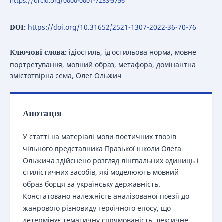
https://orcid.org/0000-0001-7233-5756
DOI:
https://doi.org/10.31652/2521-1307-2022-36-70-76
Ключові слова:
ідіостиль, ідіостильова норма, мовне
портретування, мовний образ, метафора, домінантна
змістотвірна сема, Олег Ольжич
Анотація
У статті на матеріалі мови поетичних творів
чільного представника Празької школи Олега
Ольжича здійснено розгляд лінгвальних одиниць і
стилістичних засобів, які моделюють мовний
образ борця за українську державність.
Констатовано належність аналізованої поезії до
жанрового різновиду героїчного епосу, що
детермінує тематичну спрямованість, лексичне