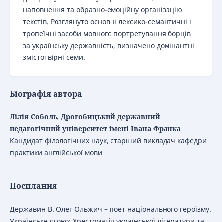
наповнення та образно-емоційну організацію
текстів. Розглянуто основні лексико-семантичні і
тропеїчні засоби мовного портретування борців
за українську державність, визначено домінантні
змістотвірні семи.
Біографія автора
Лілія Соболь, Дрогобицький державний
педагогічний університет імені Івана Франка
Кандидат філологічних наук, старший викладач кафедри
практики англійської мови
Посилання
Державин В. Олег Ольжич – поет національного героїзму.
Українське слово: Хрестоматія української літератури та