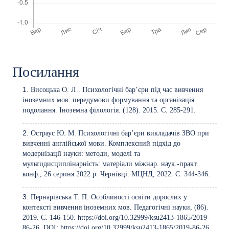
Посилання
Висоцька О. Л.. Психологічні бар’єри під час вивчення
іноземних мов: передумови формування та організація
подолання. Іноземна філологія. (128). 2015. С. 285-291.
Остраус Ю. M. Психологічні бар’єри викладачів ЗВО при
вивченні англійської мови. Комплексний підхід до
модернізації науки: методи, моделі та
мультидисциплінарність: матеріали міжнар. наук.-практ.
конф., 26 серпня 2022 р. Чернівці: МЦНД, 2022. С. 344-346.
Пернарівська Т. П. Особливості освіти дорослих у
контексті вивчення іноземних мов. Педагогічні науки, (86).
2019. С. 146-150.
https://doi.org/10.32999/ksu2413-1865/2019-
86-26
. DOI:
https://doi.org/10.32999/ksu2413-1865/2019-86-26