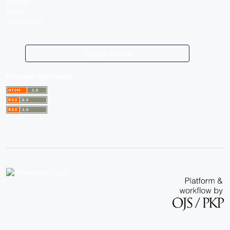
English
Polski
Українська
Подати статтю
Останні публікації