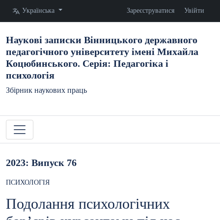
Змінити мову. Поточна мова:
Українська
Зареєструватися
Увійти
Наукові записки Вінницького державного
педагогічного університету імені Михайла
Коцюбинського. Серія: Педагогіка і
психологія
Збірник наукових праць
2023: Випуск 76
ПСИХОЛОГІЯ
Подолання психологічних