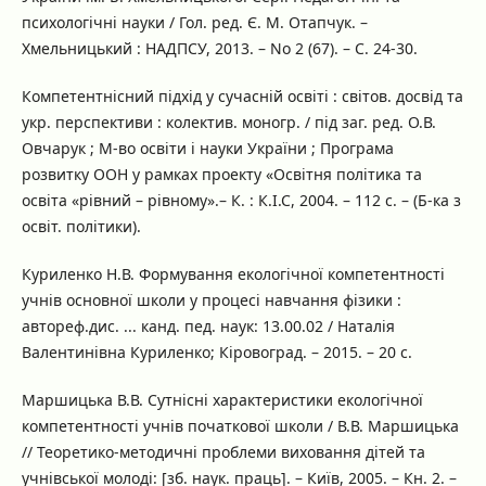
психологічні науки / Гол. ред. Є. М. Отапчук. –
Хмельницький : НАДПСУ, 2013. – No 2 (67). – С. 24-30.
Компетентнісний підхід у сучасній освіті : світов. досвід та
укр. перспективи : колектив. моногр. / під заг. ред. О.В.
Овчарук ; М-во освіти і науки України ; Програма
розвитку ООН у рамках проекту «Освітня політика та
освіта «рівний – рівному».– К. : К.І.С, 2004. – 112 с. – (Б-ка з
освіт. політики).
Куриленко Н.В. Формування екологічної компетентності
учнів основної школи у процесі навчання фізики :
автореф.дис. ... канд. пед. наук: 13.00.02 / Наталія
Валентинівна Куриленко; Кіровоград. – 2015. – 20 с.
Маршицька В.В. Сутнісні характеристики екологічної
компетентності учнів початкової школи / В.В. Маршицька
// Теоретико-методичні проблеми виховання дітей та
учнівської молоді: [зб. наук. праць]. – Київ, 2005. – Кн. 2. –