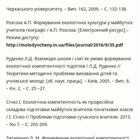
Черкаського університету. – Вип. 162, 2009. – С. 132-138.
Розсоха А.П. Формування екологічної культури у майбутніх
учителів географії / А.П. Розсоха. [Електронний ресурс].–
Режим доступу:
http://molodyvcheny.in.ua/files/journal/2016/9/35.pdf
Руденко Л.Д. Взаємодія школи і сім’ї як умова формування
екологічної компетентності підлітків / Л.Д. Руденко //
Теоретико-методичні проблеми виховання дітей та
учнівської молоді: [зб. наук. праць]. – Київ, 2005. – Вип. 8.
– Кн. 2. – С. 25 –27.
Січко І. Екологічна компетентність як професійна
складова підготовки майбутніх вчителів початкових класів
/ І. Січко // Проблеми підготовки сучасного вчителя. 2013.
– No 7. – С. 205-209.
Титаренко Л. М. Формування екологічної компетентності