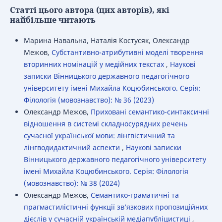
Статті цього автора (цих авторів), які
найбільше читають
Марина Навальна, Наталія Костусяк, Олександр
Межов,
Субстантивно-атрибутивні моделі творення
вторинних номінацій у медійних текстах
,
Наукові
записки Вінницького державного педагогічного
університету імені Михайла Коцюбинського. Серія:
Філологія (мовознавство): № 36 (2023)
Олександр Межов,
Приховані семантико-синтаксичні
відношення в системі складносурядних речень
сучасної української мови: лінгвістичний та
лінгводидактичний аспекти
,
Наукові записки
Вінницького державного педагогічного університету
імені Михайла Коцюбинського. Серія: Філологія
(мовознавство): № 38 (2024)
Олександр Межов,
Семантико-граматичні та
прагмастилістичні функції зв’язкових пропозиційних
дієслів у сучасній українській медіапубліцистиці
,