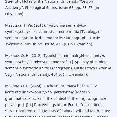
Scientific Notes of the National University “Ostroh
Academy”. Philological Series, issue 66, pp. 65–67. (in
Ukrainian).
Masytska, T. Ye. (2016). Typolohiia semantyko-
syntaksychnykh zalezhnostei: monohrafiia [Typology of
semantic-syntactic dependencies: Monograph). Lutsk:
Tverdynia Publishing House, 416 p. (in Ukrainian).
Mezhov, O. H. (2012). Typolohiia minimalnykh semantyko-
syntaksychnykh odynyts: monohrafiia [Typology of minimal
semantic-syntactic units: Monograph). Lutsk: Lesya Ukrainka
Volyn National University, 464 p. (in Ukrainian).
Mezhov, O. H. (2024). Suchasni hramatychni studii v
konteksti linhvokohnityvnoi paradyhmy [Modern
grammatical studies in the context of the linguocognitive
paradigm]. [In:] Proceedings of the Fourth International
Slavic Conference in Memory of Saints Cyril and Methodius: