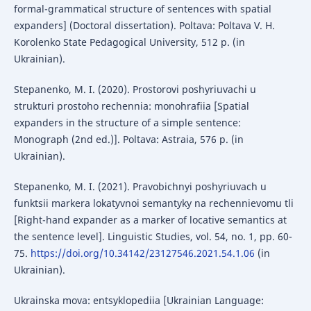
formal-grammatical structure of sentences with spatial
expanders] (Doctoral dissertation). Poltava: Poltava V. H.
Korolenko State Pedagogical University, 512 p. (in
Ukrainian).
Stepanenko, M. I. (2020). Prostorovi poshyriuvachi u
strukturi prostoho rechennia: monohrafiia [Spatial
expanders in the structure of a simple sentence:
Monograph (2nd ed.)]. Poltava: Astraia, 576 p. (in
Ukrainian).
Stepanenko, M. I. (2021). Pravobichnyi poshyriuvach u
funktsii markera lokatyvnoi semantyky na rechennievomu tli
[Right-hand expander as a marker of locative semantics at
the sentence level]. Linguistic Studies, vol. 54, no. 1, pp. 60-
75.
https://doi.org/10.34142/23127546.2021.54.1.06
(in
Ukrainian).
Ukrainska mova: entsyklopediia [Ukrainian Language: