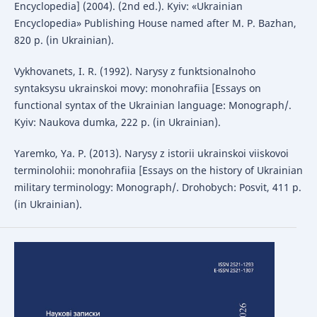
Encyclopedia] (2004). (2nd ed.). Kyiv: «Ukrainian
Encyclopedia» Publishing House named after M. P. Bazhan,
820 p. (in Ukrainian).
Vykhovanets, I. R. (1992). Narysy z funktsionalnoho
syntaksysu ukrainskoi movy: monohrafiia [Essays on
functional syntax of the Ukrainian language: Monograph/.
Kyiv: Naukova dumka, 222 p. (in Ukrainian).
Yaremko, Ya. P. (2013). Narysy z istorii ukrainskoi viiskovoi
terminolohii: monohrafiia [Essays on the history of Ukrainian
military terminology: Monograph/. Drohobych: Posvit, 411 p.
(in Ukrainian).