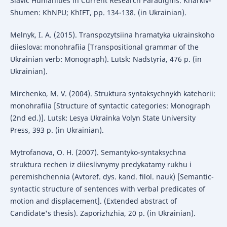
Slavic Humanities in Current Research Paradigms. Kharkiv-
Shumen: KhNPU; KhIFT, pp. 134-138. (in Ukrainian).
Melnyk, I. A. (2015). Transpozytsiina hramatyka ukrainskoho
diieslova: monohrafiia [Transpositional grammar of the
Ukrainian verb: Monograph). Lutsk: Nadstyria, 476 p. (in
Ukrainian).
Mirchenko, M. V. (2004). Struktura syntaksychnykh katehorii:
monohrafiia [Structure of syntactic categories: Monograph
(2nd ed.)]. Lutsk: Lesya Ukrainka Volyn State University
Press, 393 p. (in Ukrainian).
Mytrofanova, O. H. (2007). Semantyko-syntaksychna
struktura rechen iz diieslivnymy predykatamy rukhu i
peremishchennia (Avtoref. dys. kand. filol. nauk) [Semantic-
syntactic structure of sentences with verbal predicates of
motion and displacement]. (Extended abstract of
Candidate's thesis). Zaporizhzhia, 20 p. (in Ukrainian).