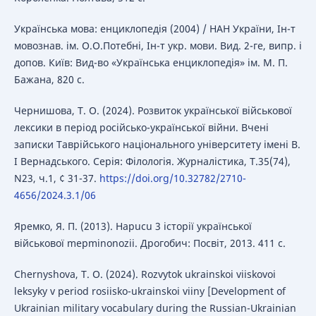
Українська мова: енциклопедія (2004) / HAH України, Ін-т
мовознав. ім. О.О.Потебні, Ін-т укр. мови. Вид. 2-ге, випр. і
допов. Київ: Вид-во «Українська енциклопедія» ім. М. П.
Бажана, 820 с.
Чернишова, Т. О. (2024). Розвиток української військової
лексики в період російсько-української війни. Вчені
записки Таврійського національного університету імені B.
I Вернадського. Серія: Філологія. Журналістика, T.35(74),
N23, ч.1, ¢ 31-37.
https://doi.org/10.32782/2710-
4656/2024.3.1/06
Яремко, Я. П. (2013). Hapucu 3 історії української
військової mepminonozii. Дрогобич: Посвіт, 2013. 411 c.
Chernyshova, T. O. (2024). Rozvytok ukrainskoi viiskovoi
leksyky v period rosiisko-ukrainskoi viiny [Development of
Ukrainian military vocabulary during the Russian-Ukrainian