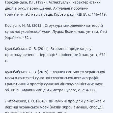
Городенська, К.Г. (1997). Аспектуальні характеристики
дієслів руху, переміщення. Актуальні проблеми
граматики: зб. наук. праць. Кіровоград : КДПУ, с. 116–119.
Костусяк, Н. М. (2012). Структура міжрівневих категорій
сучасної української мови. Луцьк: Волин. нац. ун-т ім. Лесі
Українки, 452 с.
Кульбабська, О. В. (2011). Вторинна предикація у
простому реченні. Чернівці: Чернівецький нац. ун-т, 672
с.
Кульбабська, О. В. (2019). Словник синтаксем української
мови в контексті сучасної слов'янської лексикографії.
Граматичний простір сучасної лінгвоукраїністики: наук.
зб. Київ: Видавничий дім Дмитра Бураго, с. 214-222.
Литовченко, І. О. (2016). Динамічні процеси у військовій
лексиці української мови (назви зброї, амуніції, споруд).