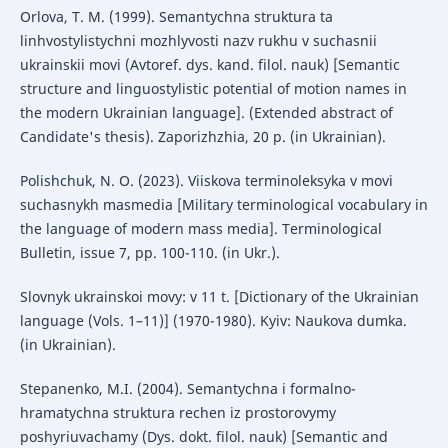
Orlova, T. M. (1999). Semantychna struktura ta
linhvostylistychni mozhlyvosti nazv rukhu v suchasnii
ukrainskii movi (Avtoref. dys. kand. filol. nauk) [Semantic
structure and linguostylistic potential of motion names in
the modern Ukrainian language]. (Extended abstract of
Candidate's thesis). Zaporizhzhia, 20 p. (in Ukrainian).
Polishchuk, N. O. (2023). Viiskova terminoleksyka v movi
suchasnykh masmedia [Military terminological vocabulary in
the language of modern mass media]. Terminological
Bulletin, issue 7, pp. 100-110. (in Ukr.).
Slovnyk ukrainskoi movy: v 11 t. [Dictionary of the Ukrainian
language (Vols. 1–11)] (1970-1980). Kyiv: Naukova dumka.
(in Ukrainian).
Stepanenko, M.I. (2004). Semantychna i formalno-
hramatychna struktura rechen iz prostorovymy
poshyriuvachamy (Dys. dokt. filol. nauk) [Semantic and