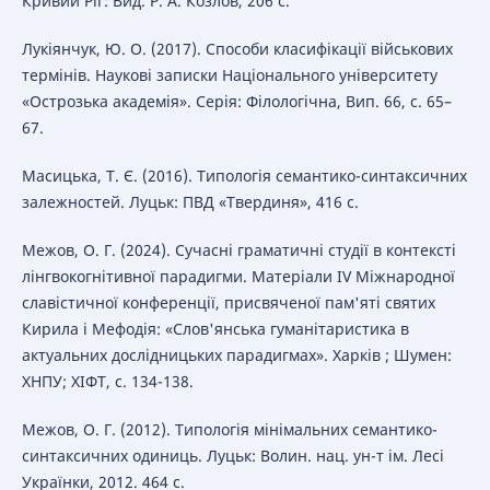
Кривий Ріг: Вид. Р. А. Козлов, 206 с.
Лукіянчук, Ю. О. (2017). Способи класифікації військових
термінів. Наукові записки Національного університету
«Острозька академія». Серія: Філологічна, Вип. 66, с. 65–
67.
Масицька, Т. Є. (2016). Типологія семантико-синтаксичних
залежностей. Луцьк: ПВД «Твердиня», 416 с.
Межов, О. Г. (2024). Сучасні граматичні студії в контексті
лінгвокогнітивної парадигми. Матеріали IV Міжнародної
славістичної конференції, присвяченої пам'яті святих
Кирила і Мефодія: «Слов'янська гуманітаристика в
актуальних дослідницьких парадигмах». Харків ; Шумен:
ХНПУ; ХІФТ, с. 134-138.
Межов, О. Г. (2012). Типологія мінімальних семантико-
синтаксичних одиниць. Луцьк: Волин. нац. ун-т ім. Лесі
Українки, 2012. 464 с.