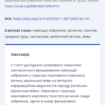
національний університет імені Лесі Українки, м. Луцьк, Україна
https://orcid.org/0000-0002-5299-417X
DOI:
https://doi.org/10.31652/2521-1307-2026-421-01
Ключові слова:
номінації озброєння, речення, локатив,
предикат руху, синтаксема, валентний зв'язок, мова
Анотація
У статті досліджено особливості семантико-
синтаксичного функціювання номінацій
озброєння у структурі локативного комплексу
речень української мови на матеріалі
інформаційних медіатекстів періоду російсько-
української війни. Окреслено структуру
локативного комплексу простого речення і види
озброєння, здатні в ньому функціювати.