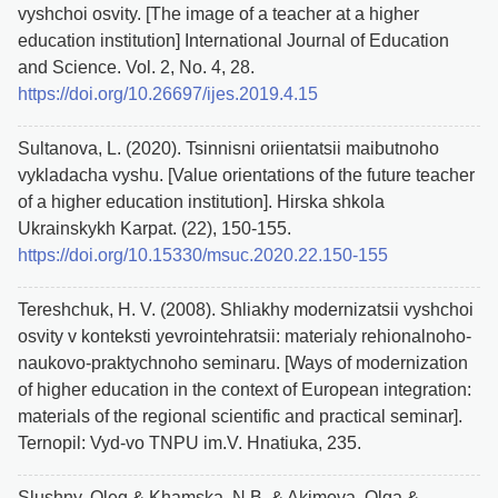
vyshchoi osvity. [The image of a teacher at a higher
education institution] International Journal of Education
and Science. Vol. 2, No. 4, 28.
https://doi.org/10.26697/ijes.2019.4.15
Sultanova, L. (2020). Tsinnisni oriientatsii maibutnoho
vykladacha vyshu. [Value orientations of the future teacher
of a higher education institution]. Hirska shkola
Ukrainskykh Karpat. (22), 150-155.
https://doi.org/10.15330/msuc.2020.22.150-155
Tereshchuk, H. V. (2008). Shliakhy modernizatsii vyshchoi
osvity v konteksti yevrointehratsii: materialy rehionalnoho-
naukovo-praktychnoho seminaru. [Ways of modernization
of higher education in the context of European integration:
materials of the regional scientific and practical seminar].
Ternopil: Vyd-vo TNPU im.V. Hnatiuka, 235.
Slushny, Oleg & Khamska, N.B. & Akimova, Olga &