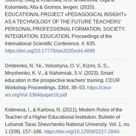
Kolomiiets, Alla & Gromov, Ievgen. (2020).
EDUCATIONAL PROJECT «PEDAGOGICAL INSIGHT»
AS A TECHNOLOGY OF THE FUTURE TEACHERS’
PERSONAL PROFESSIONAL FORMATION. SOCIETY.
INTEGRATION. EDUCATION. Proceedings of the
International Scientific Conference. 4. 635.
https://doi.org/10.17770/sie2020vol4.4898
Dmitrenko, N. Ye., Voloshyna, O. V., Kizim, S. S.,
Mnyshenko, K. V., & Nahorniak, S.V. (2023). Smart
education in the prospective teachers’ training. CEUR
Workshop Proceedings. 3364, 38–53.
https://ceur-
ws.org/Vol-3364/paper16.pdf
Koteneva, I., & Karlova, N. (2021). Modern Roles of the
Teacher of a Higher Educational Institution. Bulletin of
Luhansk Taras Shevchenko National University. Vol. 1, no.
1 (339). 157–166.
https://doi.org/10.12958/2227-2844-