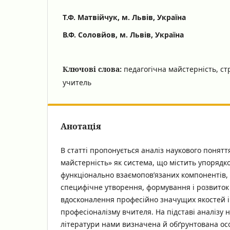
Т.Ф. Матвійчук, м. Львів, Україна
В.Ф. Соловйов, м. Львів, Україна
Ключові слова:
педагогічна майстерність, ст
учитель
Анотація
В статті пропонується аналіз наукового понятт
майстерність» як система, що містить упорядко
функціонально взаємопов’язаних компонентів, 
специфічне утворення, формування і розвиток
вдосконалення професійно значущих якостей 
професіоналізму вчителя. На підставі аналізу 
літератури нами визначена й обґрунтована осо