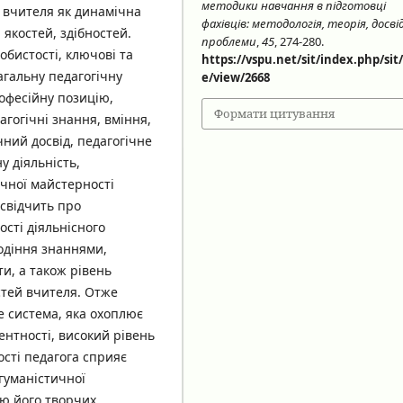
методики навчання в підготовці
о вчителя як динамічна
фахівців: методологія, теорія, досвід
 якостей, здібностей.
проблеми
,
45
, 274-280.
бистості, ключові та
https://vspu.net/sit/index.php/sit/
загальну педагогічну
e/view/2668
рофесійну позицію,
Формати цитування
агогічні знання, вміння,
чний досвід, педагогічне
у діяльність,
гічної майстерності
свідчить про
ості діяльнісного
одіння знаннями,
ти, а також рівень
стей вчителя. Отже
е система, яка охоплює
ентності, високий рівень
ості педагога сприяє
гуманістичної
ню його творчих