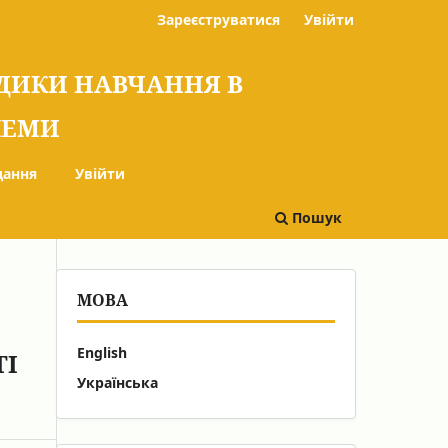
Зареєструватися
Увійти
ОДИКИ НАВЧАННЯ В
БЛЕМИ
дання
Увійти
Пошук
МОВА
English
ТІ
Українська