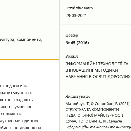
Опубліковано
29-03-2021
Номер
руктура, компоненти,
№ 45 (2016)
Розділ
ІНФОРМАЦІЙНІ ТЕХНОЛОГІЇ ТА
ІННОВАЦІЙНІ МЕТОДИКИ
НАВЧАННЯ В ОСВІТІ ДОРОСЛИХ
я «педагогічна
вану сукупність
Як цитувати
котрі складають
Матвійчук, Т., & Соловйов, В. (2021).
 якого зумовлює
СТРУКТУРА ТА КОМПОНЕНТИ
і сприяють
ПЕДАГОГІЧНОЇ МАЙСТЕРНОСТІ
науково-методичної
СУЧАСНОГО ВЧИТЕЛЯ .
Сучасні
інформаційні технології та інноваці
бистісно-діяльнісна