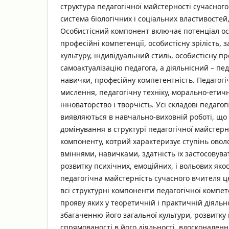
структура педагогічної майстерності сучасног
система біологічних і соціальних властивостей,
Особистісний компонент включає потенціал осо
професійні компетенції, особистісну зрілість, 
культуру, індивідуальний стиль, особистісну п
самоактуалізацію педагога, а діяльнісний – пед
навички, професійну компетентність. Педагогі
мислення, педагогічну техніку, морально-етичн
інноваторство і творчість. Усі складові педаго
виявляються в навчально-виховній роботі, що 
домінування в структурі педагогічної майстерн
компоненту, котрий характеризує ступінь овол
вміннями, навичками, здатність їх застосовува
розвитку психічних, емоційних, і вольових яко
педагогічна майстерність сучасного вчителя ц
всі структурні компоненти педагогічної компет
прояву яких у теоретичній і практичній діяльн
збагаченню його загальної культури, розвитку 
спрямованості в його діяльності, вдосконален