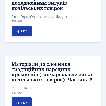
походженням вигуків
подільських говірок
Інна Гороф'янюк, Марія Шалденко
136-146
PDF
Матеріали до словника
традиційних народних
промислів (гончарська лексика
подільських говірок). Частина 5
Ольга Жвава
147-154
PDF