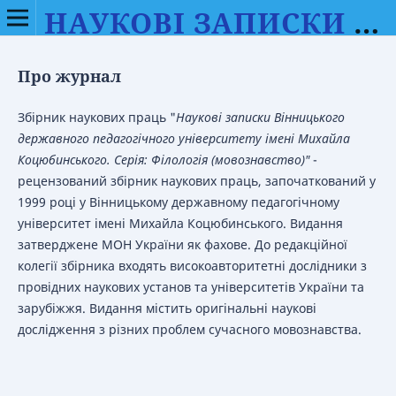
НАУКОВІ ЗАПИСКИ ВІННИЦЬКОГО ДЕРЖАВНОГО ПЕДАГОГІЧНОГО УНІВЕРСИТЕТУ ІМЕНІ МИХАЙЛА КОЦЮБИНСЬКОГО. СЕРІЯ: ФІЛОЛОГІЯ (МОВОЗНАВСТВО)
Про журнал
Збірник наукових праць "
Наукові записки Вінницького
державного педагогічного університету імені Михайла
Коцюбинського. Серія: Філологія (мовознавство)"
-
рецензований збірник наукових праць, започаткований у
1999 році у Вінницькому державному педагогічному
університет імені Михайла Коцюбинського. Видання
затверджене МОН України як фахове. До редакційної
колегії збірника входять високоавторитетні дослідники з
провідних наукових установ та університетів України та
зарубіжжя. Видання містить оригінальні наукові
дослідження з різних проблем сучасного мовознавства.