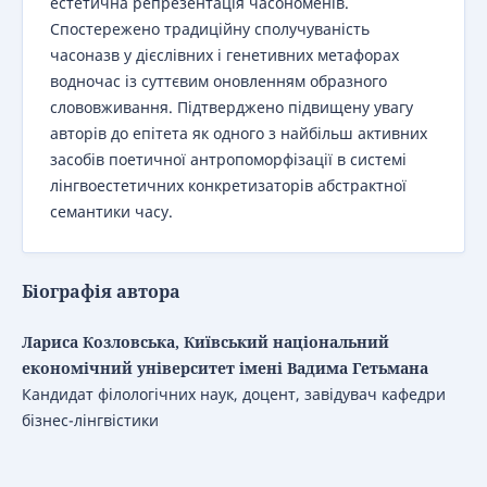
естетична репрезентація часономенів.
Спостережено традиційну сполучуваність
часоназв у дієслівних і генетивних метафорах
водночас із суттєвим оновленням образного
слововживання. Підтверджено підвищену увагу
авторів до епітета як одного з найбільш активних
засобів поетичної антропоморфізації в системі
лінгвоестетичних конкретизаторів абстрактної
семантики часу.
Біографія автора
Лариса Козловська, Київський національний
економічний університет імені Вадима Гетьмана
Кандидат філологічних наук, доцент, завідувач кафедри
бізнес-лінгвістики