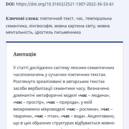
DOI:
https://doi.org/10.31652/2521-1307-2022-36-53-61
Ключові слова:
поетичний текст, час, темпоральна
семантика, лінгвософія, мовна картина світу, мовна
ментальність, ідіостиль письменника
Анотація
У статті досліджено систему лексико-семантичних
часопозначень у сучасних поетичних текстах.
Розглянуто зреалізовані в авторських текстах
засоби вербалізації семантики часу. Визначено
домінантні метафоричні моделі «
час
– людина»,
«
час
– простір», «
час
– природа», у якій
виокремлено мікромоделі «
час
– рослина», «
час
–
тварина», «
час
– птах», «
час
– вода». Акцентовано,
що в цих образних структурах відбувається мовно-