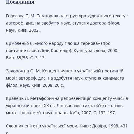
Посилання
Голосова Т. М. Темпоральна структура художнього тексту :
автореф. дис. на здобуття наук. ступеня доктора філол.
наук. Київ, 2002.
Єрмоленко С. «Мого народу гілочка тернова» (про
поетичне слово Ліни Костенко). Культура слова, 2000.
Вип. 55/56. С. 3–13.
Задорожна О. М. Концепт «час» в українській поетичній
мові : автореф. дис. на здобуття наук. ступеня кандидата
філол. наук. Київ, 2008. 20 с.
Кравець Л. Метафорична репрезентація концепту «час» в
українській поезії ХХ ст. Лінгвостилістика: об’єкт – стиль,
мета – оцінка: зб. наук. праць. Київ, 2007. С. 192–197.
Словник епітетів української мови. Київ : Довіра, 1998. 431
с.