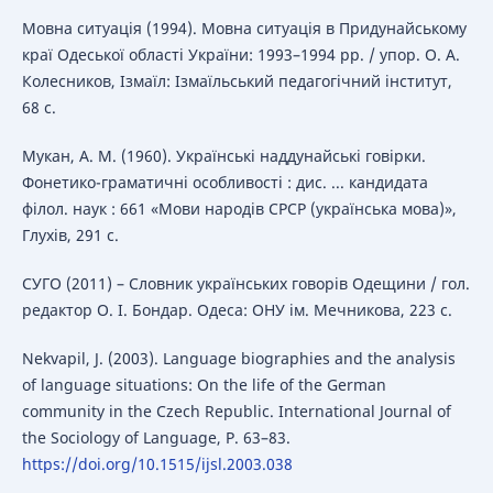
Мовна ситуація (1994). Мовна ситуація в Придунайському
краї Одеської області України: 1993–1994 рр. / упор. О. А.
Колесников, Ізмаїл: Ізмаїльський педагогічний інститут,
68 с.
Мукан, А. М. (1960). Українські наддунайські говірки.
Фонетико-граматичні особливості : дис. ... кандидата
філол. наук : 661 «Мови народів СРСР (українська мова)»,
Глухів, 291 с.
СУГО (2011) – Словник українських говорів Одещини / гол.
редактор О. І. Бондар. Одеса: ОНУ ім. Мечникова, 223 с.
Nekvapil, J. (2003). Language biographies and the analysis
of language situations: On the life of the German
community in the Czech Republic. International Journal of
the Sociology of Language, P. 63–83.
https://doi.org/10.1515/ijsl.2003.038