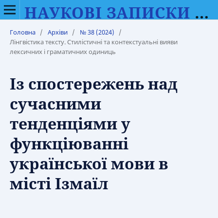
НАУКОВІ ЗАПИСКИ ВІННИЦЬКОГО ДЕРЖАВНОГО ПЕДАГОГІЧНОГО УНІВЕРСИТЕТУ ІМЕНІ МИХАЙЛА КОЦЮБИНСЬКОГО. СЕРІЯ: ФІЛОЛОГІЯ (МОВОЗНАВСТВО)
Головна
/
Архіви
/
№ 38 (2024)
/
Лінгвістика тексту. Стилістичні та контекстуальні вияви
лексичних і граматичних одиниць
Із спостережень над
сучасними
тенденціями у
функціюванні
української мови в
місті Ізмаїл