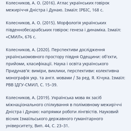
Колесников, А. О. (2016). Атлас українських говірок
межиріччя Дністра і Дунаю. Ізмаїл: ІРБІС, 168 с.
Колесников, А. О. (2015). Морфологія українських
південнобесарабських говірок: генеза і динаміка. Ізмаїл:
«СМИЛ», 676 с.
Колесников, А. (2020). Перспективи дослідження
українськомовного простору півдня Одещини: об’єкти,
прийоми, класифікації. Наука і освіта українського
Придунавʼя: виміри, виклики, перспективи: колективна
монографія укр. та англ. мовами / За ред. Я. Кічука. Ізмаїл:
РВВ ІДГУ-СМИЛ, С. 15–39.
Колесников, А. (2019). Українська мова як засіб
міжнаціонального спілкування в полімовному межиріччі
Дністра і Дунаю: напрямки роботи лінгвістів. Науковий
вісник Ізмаїльського державного гуманітарного
університету, Вип. 44, С. 23–31.