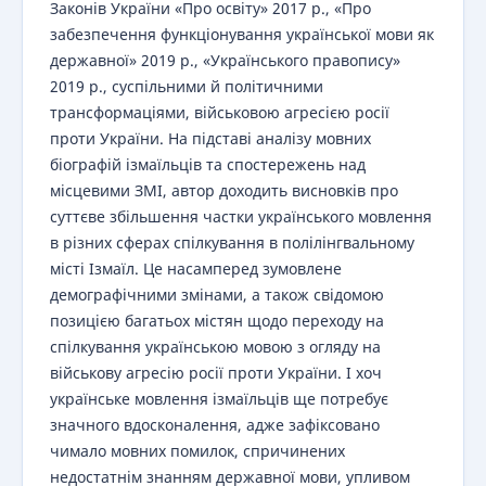
Законів України «Про освіту» 2017 р., «Про
забезпечення функціонування української мови як
державної» 2019 р., «Українського правопису»
2019 р., суспільними й політичними
трансформаціями, військовою агресією росії
проти України. На підставі аналізу мовних
біографій ізмаїльців та спостережень над
місцевими ЗМІ, автор доходить висновків про
суттєве збільшення частки українського мовлення
в різних сферах спілкування в полілінгвальному
місті Ізмаїл. Це насамперед зумовлене
демографічними змінами, а також свідомою
позицією багатьох містян щодо переходу на
спілкування українською мовою з огляду на
військову агресію росії проти України. І хоч
українське мовлення ізмаїльців ще потребує
значного вдосконалення, адже зафіксовано
чимало мовних помилок, спричинених
недостатнім знанням державної мови, упливом