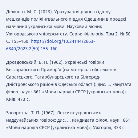
Делюсто, М. С. (2023). Урахування рідного ідіому
мешканців полілінгвального півдня Одещини в процесі
навчання української мови. Науковий вісник
Ужгородського університету. Серія: Філологія, Том 2, № 50,
С. 155–160.
https://doi.org/10.24144/2663-
6840/2023.2(50).155–160
Дроздовський, В. П. (1962). Українські говірки
Бессарабського Примор’я (на матеріалі обстеження
Саратського, Татарбунарського та Білгород-
Дністровського районів Одеської області): дис. ... кандтата
філол. наук : 661 «Мови народів СРСР (українська мова)»,
Київ, 473 с.
Заворотна, Т. П. (1967). Лексика українських
наддунайських говірок: дис. ... кандидата філол. наук : 661
«Мови народів СРСР (українська мова)», Ужгород, 333 с.