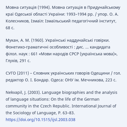
Мовна ситуація (1994). Мовна ситуація в Придунайському
краї Одеської області України: 1993–1994 рр. / упор. О. А.
Колесников, Ізмаїл: Ізмаїльський педагогічний інститут,
68 с.
Мукан, А. М. (1960). Українські наддунайські говірки.
Фонетико-граматичні особливості : дис. ... кандидата
філол. наук : 661 «Мови народів СРСР (українська мова)»,
Глухів, 291 с.
СУГО (2011) – Словник українських говорів Одещини / гол.
редактор О. І. Бондар. Одеса: ОНУ ім. Мечникова, 223 с.
Nekvapil, J. (2003). Language biographies and the analysis
of language situations: On the life of the German
community in the Czech Republic. International Journal of
the Sociology of Language, P. 63–83.
https://doi.org/10.1515/ijsl.2003.038