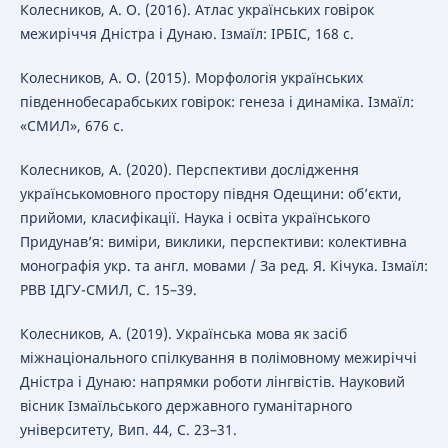
Колесников, А. О. (2016). Атлас українських говірок
межиріччя Дністра і Дунаю. Ізмаїл: ІРБІС, 168 с.
Колесников, А. О. (2015). Морфологія українських
південнобесарабських говірок: генеза і динаміка. Ізмаїл:
«СМИЛ», 676 с.
Колесников, А. (2020). Перспективи дослідження
українськомовного простору півдня Одещини: об’єкти,
прийоми, класифікації. Наука і освіта українського
Придунавʼя: виміри, виклики, перспективи: колективна
монографія укр. та англ. мовами / За ред. Я. Кічука. Ізмаїл:
РВВ ІДГУ-СМИЛ, С. 15–39.
Колесников, А. (2019). Українська мова як засіб
міжнаціонального спілкування в полімовному межиріччі
Дністра і Дунаю: напрямки роботи лінгвістів. Науковий
вісник Ізмаїльського державного гуманітарного
університету, Вип. 44, С. 23–31.