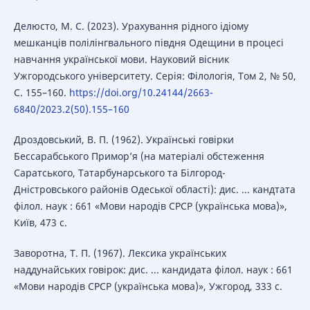
Делюсто, М. С. (2023). Урахування рідного ідіому
мешканців полілінгвального півдня Одещини в процесі
навчання української мови. Науковий вісник
Ужгородського університету. Серія: Філологія, Том 2, № 50,
С. 155–160.
https://doi.org/10.24144/2663-
6840/2023.2(50).155–160
Дроздовський, В. П. (1962). Українські говірки
Бессарабського Примор’я (на матеріалі обстеження
Саратського, Татарбунарського та Білгород-
Дністровського районів Одеської області): дис. ... кандтата
філол. наук : 661 «Мови народів СРСР (українська мова)»,
Київ, 473 с.
Заворотна, Т. П. (1967). Лексика українських
наддунайських говірок: дис. ... кандидата філол. наук : 661
«Мови народів СРСР (українська мова)», Ужгород, 333 с.