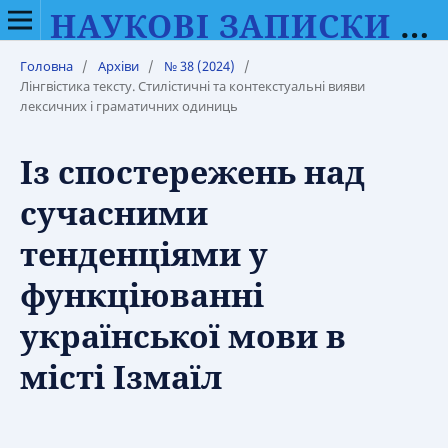
НАУКОВІ ЗАПИСКИ ВІННИЦЬКОГО ДЕРЖАВНОГО ПЕДАГОГІЧНОГО УНІВЕРСИТЕТУ ІМЕНІ МИХАЙЛА КОЦЮБИНСЬКОГО. СЕРІЯ: ФІЛОЛОГІЯ (МОВОЗНАВСТВО)
Головна
/
Архіви
/
№ 38 (2024)
/
Лінгвістика тексту. Стилістичні та контекстуальні вияви
лексичних і граматичних одиниць
Із спостережень над
сучасними
тенденціями у
функціюванні
української мови в
місті Ізмаїл