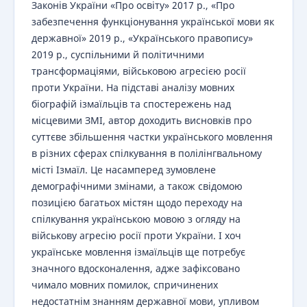
Законів України «Про освіту» 2017 р., «Про
забезпечення функціонування української мови як
державної» 2019 р., «Українського правопису»
2019 р., суспільними й політичними
трансформаціями, військовою агресією росії
проти України. На підставі аналізу мовних
біографій ізмаїльців та спостережень над
місцевими ЗМІ, автор доходить висновків про
суттєве збільшення частки українського мовлення
в різних сферах спілкування в полілінгвальному
місті Ізмаїл. Це насамперед зумовлене
демографічними змінами, а також свідомою
позицією багатьох містян щодо переходу на
спілкування українською мовою з огляду на
військову агресію росії проти України. І хоч
українське мовлення ізмаїльців ще потребує
значного вдосконалення, адже зафіксовано
чимало мовних помилок, спричинених
недостатнім знанням державної мови, упливом