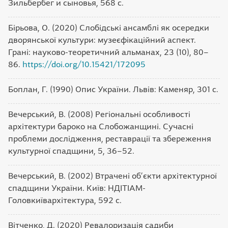
Зильбербег и сыновья, 568 с.
Бірьова, О. (2020) Слобідські ансамблі як осередки
дворянської культури: музеєфікаційний аспект.
Грані: науково-теоретичний альманах, 23 (10), 80–
86.
https://doi.org/10.15421/172095
Боплан, Г. (1990) Опис України. Львів: Каменяр, 301 с.
Вечерський, В. (2008) Регіональні особливості
архітектури бароко на Слобожанщині. Сучасні
проблеми дослідження, реставрації та збереження
культурної спадщини, 5, 36–52.
Вечерський, В. (2002) Втрачені об’єкти архітектурної
спадщини України. Київ: НДІТІАМ-
Головкиївархітектура, 592 с.
Вітченко, Д. (2020) Ревалоризація садиби