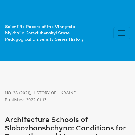
Architecture Schools of Slobozhanshchyna: Conditions 
Scientific Papers of the Vinnytsia
Mykhailo Kotsyiubynskyi State
Pedagogical University Series History
NO. 38 (2021)
,
HISTORY OF UKRAINE
Published 2022-01-13
Architecture Schools of
Slobozhanshchyna: Conditions for