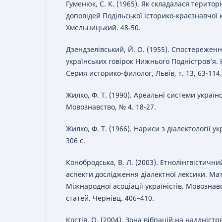
Гуменюк, С. К. (1965). Як складалася територі
доповідей Подільської історико-краєзнавчої 
Хмельницький. 48-50.
Дзендзелівський, Й. О. (1955). Спостережен
українських говірок Нижнього Подністров’я.
Серия историко-филолог, Львів, т. 13, 63-114.
Жилко, Ф. Т. (1990). Ареальні системи україн
Мовознавство, № 4. 18-27.
Жилко, Ф. Т. (1966). Нариси з діалектології ук
306 с.
Конобродська, В. Л. (2003). Етнолінгвістични
аспекти дослідження діалектної лексики. Мат
Міжнародної асоціації україністів. Мовознавс
статей. Чернівц. 406–410.
Костів, О. (2004). Зона вібрацій на наддніст