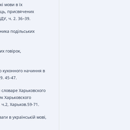
і мови в їх
аць, присвячених
ДУ, ч. 2. 36–39.
вника подільських
их говірок,
го кухонного начиння в
9. 45-47.
м словаре Харьковского
к Харьковского
ч.2, Харьков.59-71.
аги в українській мові,