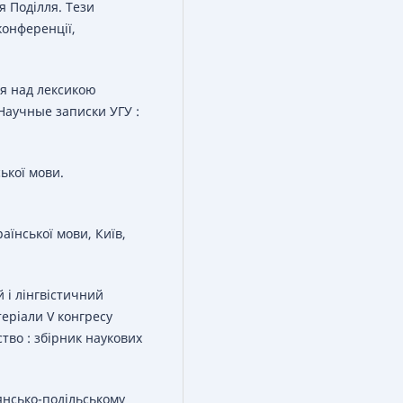
я Поділля. Тези
конференції,
ня над лексикою
 Научные записки УГУ :
ської мови.
раїнської мови, Київ,
й і лінгвістичний
еріали V конгресу
тво : збірник наукових
рянсько-подільському