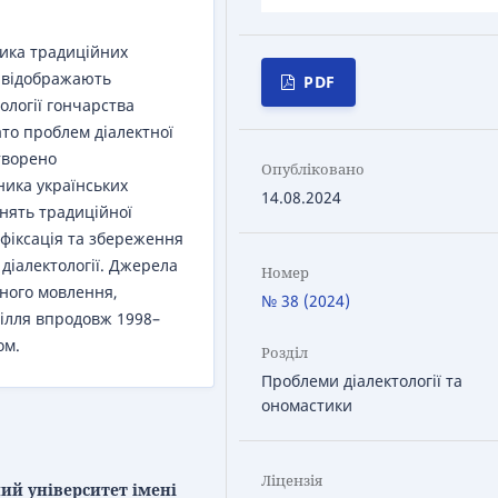
ника традиційних
 відображають
PDF
ології гончарства
ато проблем діалектної
створено
Опубліковано
ника українських
14.08.2024
онять традиційної
 фіксація та збереження
діалектології. Джерела
Номер
ного мовлення,
№ 38 (2024)
ділля впродовж 1998–
ом.
Розділ
Проблеми діалектології та
ономастики
Ліцензія
ий університет імені