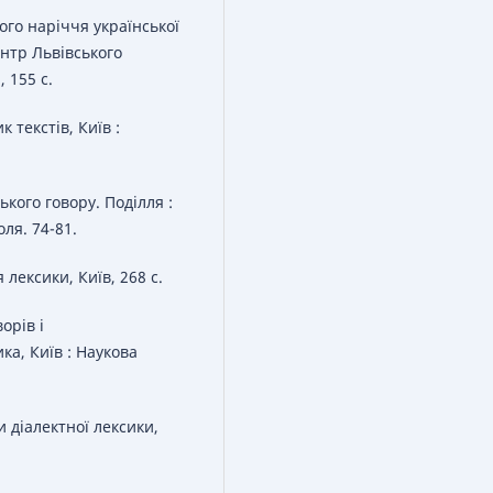
ного наріччя української
ентр Львівського
 155 с.
 текстів, Київ :
ького говору. Поділля :
ля. 74-81.
лексики, Київ, 268 с.
орів i
ка, Київ : Наукова
 діалектної лексики,