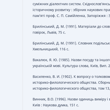
суміжних діалектних систем. Східнослов’янськ
історичному розвитку : збірник наукових пр
пам’яті проф. С. П. Самійленка, Запоріжжя : З
Брилінський, Д. М. (1991). Матеріали до сло
говірок, Львів, 75 с.
Брилінський, Д. М. (1991). Словник подільськ
Хмельницький, 116 с.
Вакалюк, Я. Ю. (1985). Назви посуду та іншо
українській мові. Культура слова, Київ, Вип. 2
Василенко, В. И. (1902). К вопросу о толково
историко-филологического общества. Сборни
историко-филологического общества, том 13, 
Винник, В.О. (1996). Назви одиниць виміру і в
Київ : Наукова думка, 151 с.