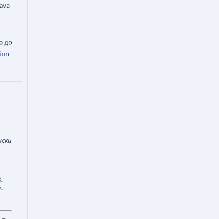
vava
о до
ion
иски
.
-