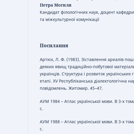
Петра Могили
Кандидат філологічних наук, доцент кафедри 
та міжкультурної комунікації
Посилання
Артюх, Л. Ф. (1983). Зіставлення ареалів п
деяких явищ традиційно-побутової матеріаль
українців. Структура і розвиток українських 
етапі. XV Республіканська діалектологічна на
повідомлень. Житомир. 45–47.
АУМ 1984 – Атлас української мови. В 3-х томах
с.
АУМ 1988 – Атлас української мови. В 3-х томах
с.