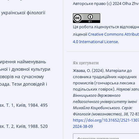
Авторське право (c) 2024 Olha Zh
української філології
Ця робота ліцензується відповідн
ліцензії
Creative Commons Attribut
4.0 International License
.
оширення найменувань
Як цитувати
ної і духовної культури
Жвава, О. (2024). Матеріали до
говорів на сучасному
словника традиційних народних
промислів (гончарська лексика
рада. Тези доповідей і
подільських говірок).
Наукові зап
Вінницького державного
педагогічного університету імені
. Т. 1, Київ, 1984. 495
Михайла Коцюбинського. Серія:
Філологія (мовознавство)
,
38
, 72-83
https://doi.org/10.31652/2521-1307
. Т. 2, Київ, 1988. 520
2024-38-09
Формати цитування