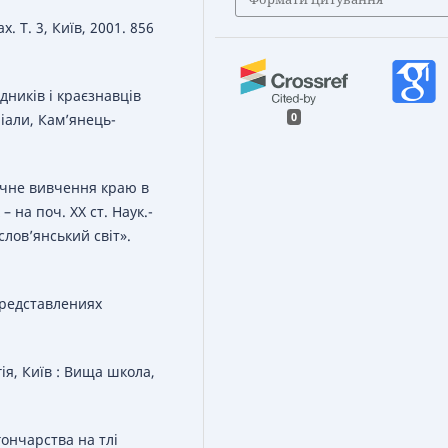
. Т. 3, Київ, 2001. 856
ідників і краєзнавців
ріали, Кам’янець-
0
ічне вивчення краю в
– на поч. XX ст. Наук.-
лов’янський світ».
представлениях
гія, Київ : Вища школа,
гончарства на тлі