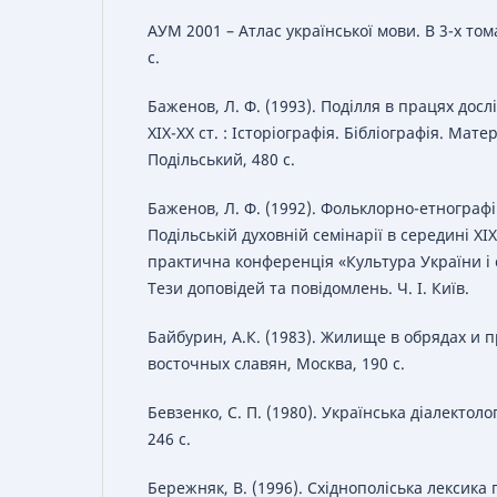
АУМ 2001 – Атлас української мови. В 3-х томах
с.
Баженов, Л. Ф. (1993). Поділля в працях досл
ХІХ-ХХ ст. : Історіографія. Бібліографія. Мате
Подільський, 480 с.
Баженов, Л. Ф. (1992). Фольклорно-етнограф
Подільській духовній семінарії в середині XIX 
практична конференція «Культура України і с
Тези доповідей та повідомлень. Ч. І. Київ.
Байбурин, А.К. (1983). Жилище в обрядах и 
восточных славян, Москва, 190 с.
Бевзенко, С. П. (1980). Українська діалектоло
246 с.
Бережняк, В. (1996). Східнополіська лексика 