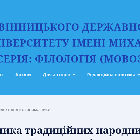
 ВІННИЦЬКОГО ДЕРЖАВН
ІВЕРСИТЕТУ ІМЕНІ МИХ
ЕРІЯ: ФІЛОЛОГІЯ (МОВО
ат
Архіви
Для авторів
Редакційна політика
лектології та ономастики
ника традиційних народн