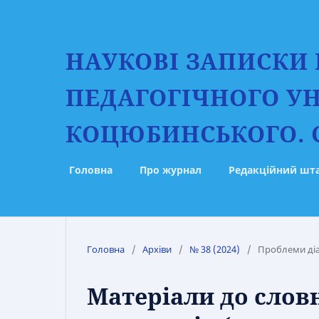
НАУКОВІ ЗАПИСКИ
ПЕДАГОГІЧНОГО УН
КОЦЮБИНСЬКОГО. С
Головна
Про журнал
Редакційний шт
Головна
/
Архіви
/
№ 38 (2024)
/
Проблеми діа
Матеріали до слов