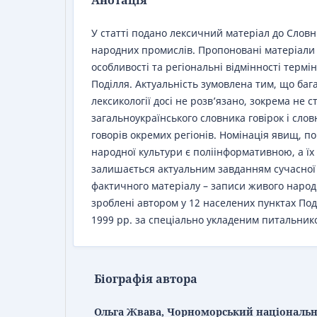
Анотація
У статті подано лексичний матеріал до Слов
народних промислів. Пропоновані матеріали
особливості та регіональні відмінності термін
Поділля. Актуальність зумовлена тим, що баг
лексикології досі не розв’язано, зокрема не 
загальноукраїнського словника говірок і слов
говорів окремих регіонів. Номінація явищ, п
народної культури є поліінформативною, а їх
залишається актуальним завданням сучасної 
фактичного матеріалу – записи живого народ
зроблені автором у 12 населених пунктах По
1999 рр. за спеціально укладеним питальник
Біографія автора
Ольга Жвава, Чорноморський національн