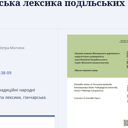
ська лексика подільських
 Петра Могили
-38-09
традиційні народні
па лексики, гончарська