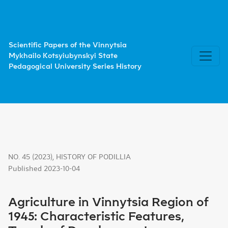
Agriculture in Vinnytsia Region of 1945: Characteristic 
Scientific Papers of the Vinnytsia
Mykhailo Kotsyiubynskyi State
Pedagogical University Series History
NO. 45 (2023)
,
HISTORY OF PODILLIA
Published 2023-10-04
Agriculture in Vinnytsia Region of
1945: Characteristic Features,