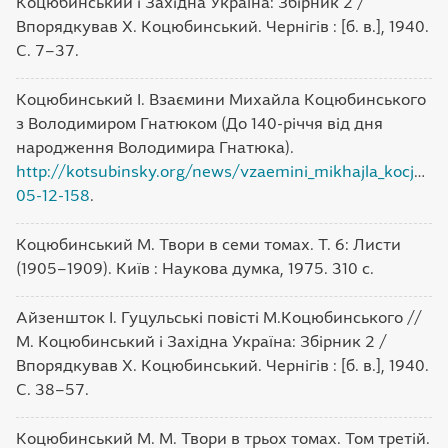
Коцюбинський і Західна Україна: Збірник 2 /
Впорядкував Х. Коцюбинський. Чернігів : [б. в.], 1940.
С. 7–37.
Коцюбинський І. Взаємини Михайла Коцюбинського
з Володимиром Гнатюком (До 140-річчя від дня
народження Володимира Гнатюка).
http://kotsubinsky.org/news/vzaemini_mikhajla_kocjubi
05-12-158
.
Коцюбинський М. Твори в семи томах. Т. 6: Листи
(1905–1909). Київ : Наукова думка, 1975. 310 с.
Айзеншток І. Гуцульські повісті М.Коцюбинського //
М. Коцюбинський і Західна Україна: Збірник 2 /
Впорядкував Х. Коцюбинський. Чернігів : [б. в.], 1940.
С. 38–57.
Коцюбинський М. М. Твори в трьох томах. Том третій.