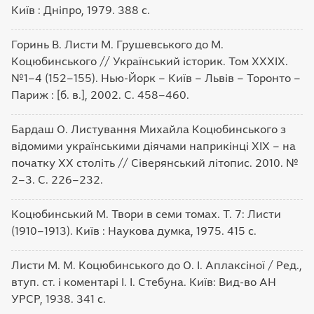
Київ : Дніпро, 1979. 388 с.
Горинь В. Листи М. Грушевського до М.
Коцюбинського // Український історик. Том ХХХІХ.
№1–4 (152–155). Нью-Йорк – Київ – Львів – Торонто –
Париж : [б. в.], 2002. С. 458–460.
Бардаш О. Листування Михайла Коцюбинського з
відомими українськими діячами наприкінці ХІХ – на
початку ХХ століть // Сіверянський літопис. 2010. №
2–3. С. 226–232.
Коцюбинський М. Твори в семи томах. Т. 7: Листи
(1910–1913). Київ : Наукова думка, 1975. 415 с.
Листи М. М. Коцюбинського до О. І. Аплаксіної / Ред.,
втуп. ст. і коментарі І. І. Стебуна. Київ: Вид-во АН
УРСР, 1938. 341 с.