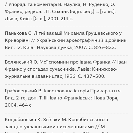
/ Упоряд. та коментарі В. Наулка, Н. Руденко, О.
Франко; редкол. : П. Сохань (відп. ред.) … [та ін.].
Львів; Київ : [б. в.], 2001. 214 с.
Панькова С. Літні вакації Михайла Грушевського у
Криворівні // Український археографічний щорічник.
Вип. 12. Київ : Наукова думка, 2007. С. 826–833.
Волянський О. Мої спомини про Івана Франка // Іван
Франко у спогадах сучасників. Львів: Книжково-
журнальне видавництво, 1956. С. 487–500.
Грабовецький В. Ілюстрована історія Прикарпаття.
Вид. 2-ге, доп. Т. ІІІ. Івано-Франківськ : Нова Зоря,
2004. 464 с.
Коцюбинська К. Зв’язки М. Коцюбинського з
західно-українськими письменниками // М.