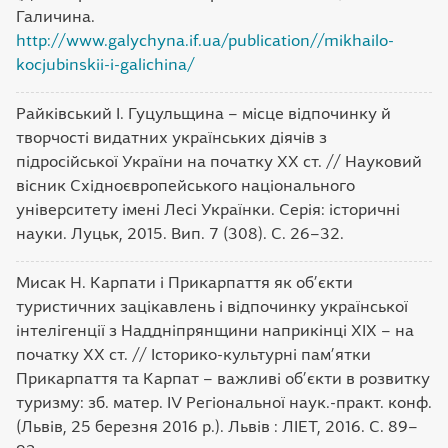
Галичина.
http://www.galychyna.if.ua/publication//mikhailo-
kocjubinskii-i-galichina/
Райківський І. Гуцульщина – місце відпочинку й
творчості видатних українських діячів з
підросійської України на початку ХХ ст. // Науковий
вісник Східноєвропейського національного
університету імені Лесі Українки. Серія: історичні
науки. Луцьк, 2015. Вип. 7 (308). С. 26–32.
Мисак Н. Карпати і Прикарпаття як об’єкти
туристичних зацікавлень і відпочинку української
інтелігенції з Наддніпрянщини наприкінці ХІХ – на
початку ХХ ст. // Історико-культурні пам’ятки
Прикарпаття та Карпат – важливі об’єкти в розвитку
туризму: зб. матер. ІV Регіональної наук.-практ. конф.
(Львів, 25 березня 2016 р.). Львів : ЛІЕТ, 2016. С. 89–