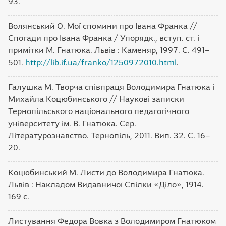
93.
Волянський О. Мої спомини про Івана Франка //
Спогади про Івана Франка / Упорядк., вступ. ст. і
примітки М. Гнатюка. Львів : Каменяр, 1997. С. 491–
501.
http://lib.if.ua/franko/1250972010.html
.
Галушка М. Творча співпраця Володимира Гнатюка і
Михайла Коцюбинського // Наукові записки
Тернопільського національного педагогічного
університету ім. В. Гнатюка. Сер.
Літературознавство. Тернопіль, 2011. Вип. 32. С. 16–
20.
Коцюбинський М. Листи до Володимира Гнатюка.
Львів : Накладом Видавничої Спілки «Діло», 1914.
169 с.
Листування Федора Вовка з Володимиром Гнатюком