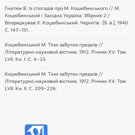
Гнатюк В. Із спогадів про М. Коцюбинського // М.
Коцюбинський і Західна Україна: Збірник 2 /
Впорядкував Х. Коцюбинський. Чернігів : [б. в.], 1940.
С. 147–151.
Коцюбинський М. Тіни забутих предків //
Лїтературно-науковий вістник. 1912. Річник ХV. Том
LVІІ. Кн. І. С. 4–33.
Коцюбинський М. Тіни забутих предків //
Лїтературно-науковий вістник. 1912. Річник ХV. Том
LVІІ. Кн. ІІ. С. 209–226.