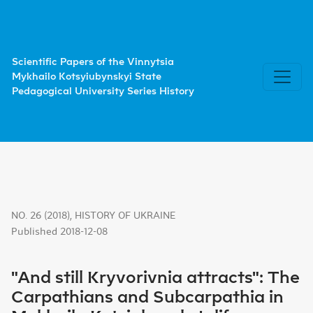
"And still Kryvorivnia attracts": The Carpathians and Subc
Scientific Papers of the Vinnytsia
Mykhailo Kotsyiubynskyi State
Pedagogical University Series History
NO. 26 (2018)
,
HISTORY OF UKRAINE
Published 2018-12-08
"And still Kryvorivnia attracts": The
Carpathians and Subcarpathia in