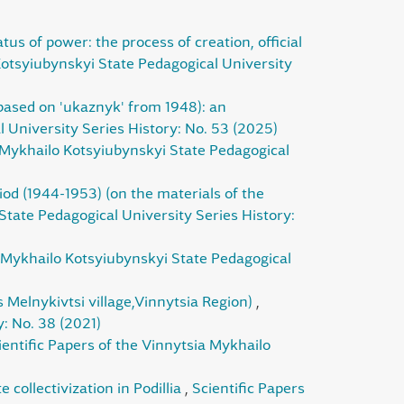
us of power: the process of creation, official
Kotsyiubynskyi State Pedagogical University
 (based on 'ukaznyk' from 1948): an
l University Series History: No. 53 (2025)
a Mykhailo Kotsyiubynskyi State Pedagogical
riod (1944-1953) (on the materials of the
State Pedagogical University Series History:
a Mykhailo Kotsyiubynskyi State Pedagogical
 Melnykivtsi village,Vinnytsia Region)
,
: No. 38 (2021)
ientific Papers of the Vinnytsia Mykhailo
 collectivization in Podillia
,
Scientific Papers