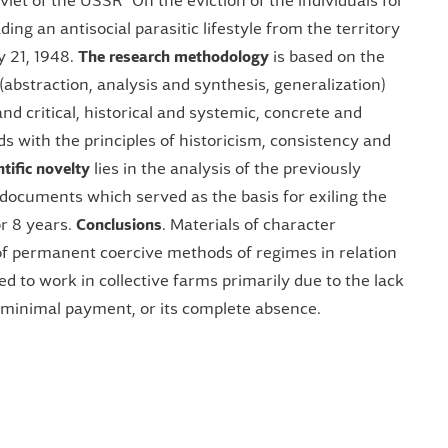
et of the USSR “On the eviction of the individuals for
ing an antisocial parasitic lifestyle from the territory
y 21, 1948.
The research methodology
is based on the
(abstraction, analysis and synthesis, generalization)
 and critical, historical and systemic, concrete and
s with the principles of historicism, consistency and
tific novelty
lies in the analysis of the previously
documents which served as the basis for exiling the
or 8 years.
Conclusions
. Materials of character
of permanent coercive methods of regimes in relation
ed to work in collective farms primarily due to the lack
r, minimal payment, or its complete absence.