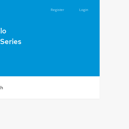
Register
Login
lo
Series
ch