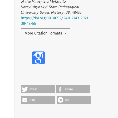
of the Vinnytsia Mykhailo
Kotsyiubynskyi State Pedagogical
University Series History
,
38
, 48-55.
https://doi.org/10.31652/2411-2143-2021-
38-48-55
More Citation Formats
tweet
share
mail
share