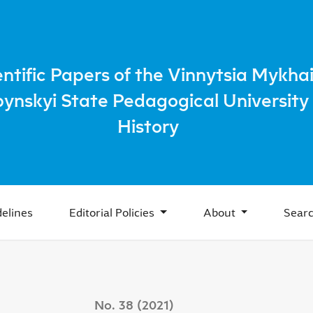
lers (Ukaznyky) of 1948 (On the Basis Character References)
entific Papers of the Vinnytsia Mykhai
bynskyi State Pedagogical University 
History
elines
Editorial Policies
About
Sear
No. 38 (2021)