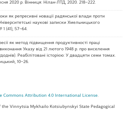
сня 2020 р. Вінниця: Нілан-ЛТД, 2020. 218–222.
ироки як репресивні новації радянської влади проти
 Університетські наукові записки Хмельницького
1 (41), 57–64.
епресії як метод підвищення продуктивності праці
виконання Указу від 21 лютого 1948 р. про виселення
доднів). Реабілітовані історією: У двадцяти семи томах.
ицький, 10–26.
e Commons Attribution 4.0 International License
.
of the Vinnytsia Mykhailo Kotsiubynskyi State Pedagogical