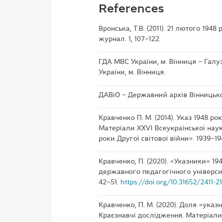
References
Вронська, Т.В. (2011). 21 лютого 1948
журнал. 1, 107–122.
ГДА МВС України, м. Вінниця – Гал
України, м. Вінниця.
ДАВіО – Державний архів Вінницько
Кравченко П. М. (2014). Указ 1948 р
Матеріали XXVI Всеукраїнської наук
роки Другої світової війни». 1939–19
Кравченко, П. (2020). «Указники» 19
державного педагогічного університе
42–51.
https://doi.org/10.31652/2411-
Кравченко, П. М. (2020). Доля «указ
Краєзнавчі дослідження. Матеріали 