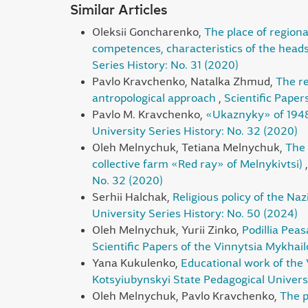
Similar Articles
Oleksii Goncharenko,
The place of regiona
competences, characteristics of the head
Series History: No. 31 (2020)
Pavlo Kravchenko, Natalka Zhmud,
The re
antropological approach
,
Scientific Paper
Pavlo М. Kravchenko,
«Ukaznyky» of 1948
University Series History: No. 32 (2020)
Oleh Melnychuk, Tetiana Melnychuk,
The 
collective farm «Red ray» of Melnykivtsi)
No. 32 (2020)
Serhii Halchak,
Religious policy of the Naz
University Series History: No. 50 (2024)
Oleh Melnychuk, Yurii Zinko,
Podillia Pea
Scientific Papers of the Vinnytsia Mykhail
Yana Kukulenko,
Educational work of the 
Kotsyiubynskyi State Pedagogical Universi
Oleh Melnychuk, Pavlo Kravchenko,
The p