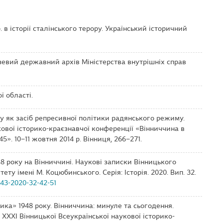
 р. в історії сталінського терору. Український історичний
узевий державний архів Міністерства внутрішніх справ
ї області.
оку як засіб репресивної політики радянського режиму.
ової історико-краєзнавчої конференції «Вінниччина в
45». 10–11 жовтня 2014 р. Вінниця, 266–271.
48 року на Вінниччині. Наукові записки Вінницького
ту імені М. Коцюбинського. Серія: Історія. 2020. Вип. 32.
2143-2020-32-42-51
ника» 1948 року. Вінниччина: минуле та сьогодення.
XXXI Вінницької Всеукраїнської наукової історико-