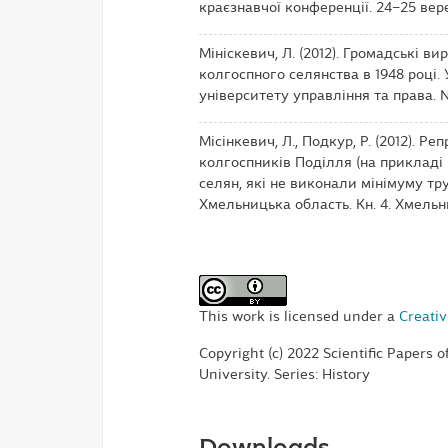
краєзнавчої конференції. 24–25 вере
Мініскевич, Л. (2012). Громадські в
колгоспного селянства в 1948 році.
університету управління та права. № 
Місінкевич, Л., Подкур, Р. (2012). Р
колгоспників Поділля (на прикладі 
селян, які не виконали мінімуму тру
Хмельницька область. Кн. 4. Хмельн
This work is licensed under a
Creativ
Copyright (c) 2022 Scientific Papers 
University. Series: History
Downloads