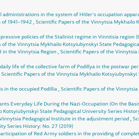
l administrations in the system of Hitler's occupation apparat
s of 1941–1942
,
Scientific Papers of the Vinnytsia Mykhailo 
pressive policies of the Stalinist regime in Vinnitsia region
s of the Vinnytsia Mykhailo Kotsyiubynskyi State Pedagogica
 in the Vinnytsia Region
,
Scientific Papers of the Vinnytsi
daily life of the collective farm of Podillya in the postwar pe
,
Scientific Papers of the Vinnytsia Mykhailo Kotsyiubynskyi 
is in the occupied Podillia
,
Scientific Papers of the Vinnytsi
sants Everyday Life During the Nazi-Occupation (On the Basis
o Kotsyiubynskyi State Pedagogical University Series History
Vinnytsia Pedagogical Institute in the adjustment period
,
Sc
ty Series History: No. 27 (2019)
articipation of Red Army soldiers in the providing of complete