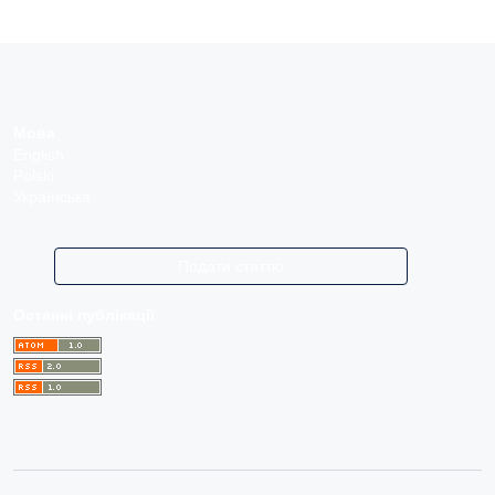
Мова
English
Polski
Українська
Подати статтю
Останні публікації