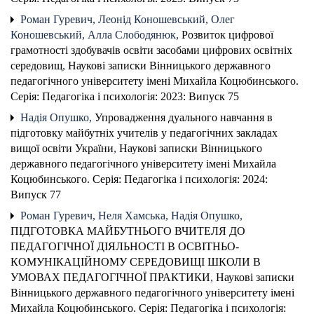
Роман Гуревич, Леонід Коношевський, Олег
Коношевський, Алла Слободянюк,
Розвиток цифрової
грамотності здобувачів освіти засобами цифрових освітніх
середовищ
,
Наукові записки Вінницького державного
педагогічного університету імені Михайла Коцюбинського.
Серія: Педагогіка і психологія: 2023: Випуск 75
Надія Опушко,
Упровадження дуального навчання в
підготовку майбутніх учителів у педагогічних закладах
вищої освіти України
,
Наукові записки Вінницького
державного педагогічного університету імені Михайла
Коцюбинського. Серія: Педагогіка і психологія: 2024:
Випуск 77
Роман Гуревич, Неля Хамська, Надія Опушко,
ПІДГОТОВКА МАЙБУТНЬОГО ВЧИТЕЛЯ ДО
ПЕДАГОГІЧНОЇ ДІЯЛЬНОСТІ В ОСВІТНЬО-
КОМУНІКАЦІЙНОМУ СЕРЕДОВИЩІ ШКОЛИ В
УМОВАХ ПЕДАГОГІЧНОЇ ПРАКТИКИ
,
Наукові записки
Вінницького державного педагогічного університету імені
Михайла Коцюбинського. Серія: Педагогіка і психологія: