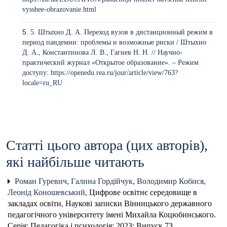
vysshee-obrazovanie.html
5. Штыхно Д. А. Переход вузов в дистанционный режим в
период пандемии: проблемы и возможные риски / Штыхно
Д. А., Константинова Л. В., Гагиев Н. Н. // Научно-
практический журнал «Открытое образование». – Режим
доступу:
https://openedu.rea.ru/jour/article/view/763?
locale=ru_RU
Статті цього автора (цих авторів),
які найбільше читають
Роман Гуревич, Галина Гордійчук, Володимир Кобися,
Леонід Коношевський,
Цифрове освітнє середовище в
закладах освіти
,
Наукові записки Вінницького державного
педагогічного університету імені Михайла Коцюбинського.
Серія: Педагогіка і психологія: 2023: Випуск 73