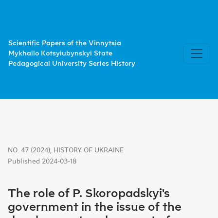
The role of P. Skoropadskyi's government in the issue of 
Scientific Papers of the Vinnytsia
Mykhailo Kotsyiubynskyi State
Pedagogical University Series History
NO. 47 (2024)
,
HISTORY OF UKRAINE
Published 2024-03-18
The role of P. Skoropadskyi's
government in the issue of the