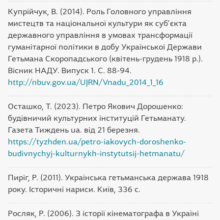
Купрійчук, В. (2014). Роль Головного управління
мистецтв та національної культури як суб’єкта
державного управління в умовах трансформації
гуманітарної політики в добу Української Держави
Гетьмана Скоропадського (квітень-грудень 1918 р.).
Вісник НАДУ. Випуск 1. С. 88-94.
http://nbuv.gov.ua/UJRN/Vnadu_2014_1_16
Осташко, Т. (2023). Петро Якович Дорошенко:
будівничий культурних інституцій Гетьманату.
Газета Тиждень ua. від 21 березня.
https://tyzhden.ua/petro-iakovych-doroshenko-
budivnychyj-kulturnykh-instytutsij-hetmanatu/
Пиріг, Р. (2011). Українська гетьманська держава 1918
року. Історичні нариси. Київ, 336 с.
Росляк, Р. (2006). З історії кінематографа в Україні