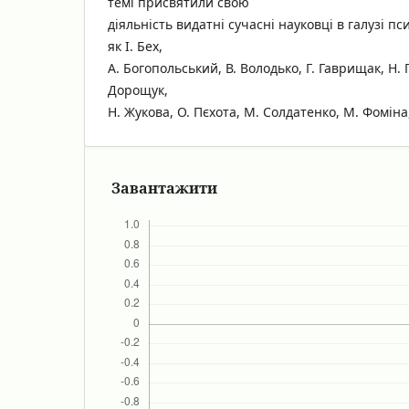
темі присвятили свою
діяльність видатні сучасні науковці в галузі пси
як І. Бех,
А. Богопольський, В. Володько, Г. Гаврищак, Н. Г
Дорощук,
Н. Жукова, О. Пєхота, М. Солдатенко, М. Фоміна,
Завантажити