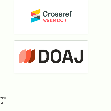
ОРІЇ
И.