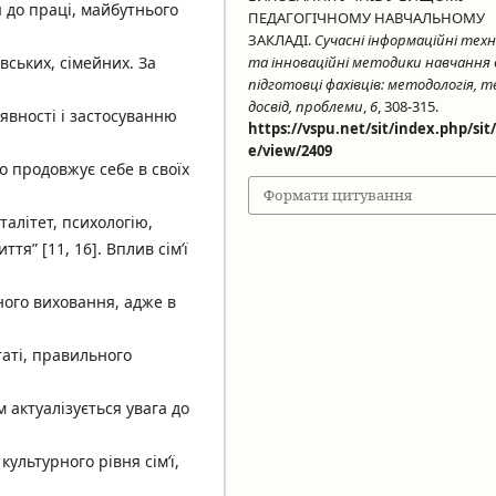
я до праці, майбутнього
ПЕДАГОГІЧНОМУ НАВЧАЛЬНОМУ
ЗАКЛАДІ.
Сучасні інформаційні техн
вських, сімейних. За
та інноваційні методики навчання 
підготовці фахівців: методологія, т
досвід, проблеми
,
6
, 308-315.
аявності і застосуванню
https://vspu.net/sit/index.php/sit/
e/view/2409
 продовжує себе в своїх
Формати цитування
талітет, психологію,
тя” [11, 16]. Вплив сім’ї
ного виховання, адже в
таті, правильного
 актуалізується увага до
ультурного рівня сім’ї,