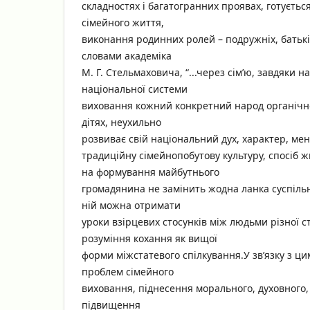
складностях і багатогранних проявах, готуєтьс
сімейного життя,
виконання родинних ролей – подружніх, батькі
словами академіка
М. Г. Стельмаховича, “...через сім’ю, завдяки н
національної системи
виховання кожний конкретний народ органічно
дітях, неухильно
розвиває свій національний дух, характер, мен
традиційну сімейнопобутову культуру, спосіб жит
на формування майбутнього
громадянина не замінить жодна ланка суспіль
ній можна отримати
уроки взірцевих стосунків між людьми різної с
розуміння кохання як вищої
форми міжстатевого спілкування.У зв’язку з цим
проблем сімейного
виховання, піднесення морального, духовного, к
підвищення