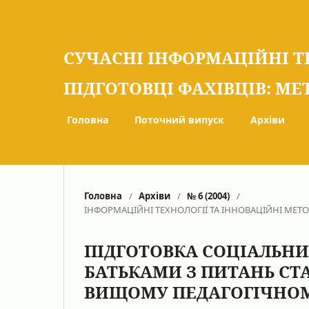
СУЧАСНІ ІНФОРМАЦІЙНІ Т
ПІДГОТОВЦІ ФАХІВЦІВ: МЕ
Головна
Поточний випуск
Архіви
Головна
/
Архіви
/
№ 6 (2004)
/
ІНФОРМАЦІЙНІ ТЕХНОЛОГІЇ ТА ІННОВАЦІЙНІ МЕТ
ПІДГОТОВКА СОЦІАЛЬНИХ
БАТЬКАМИ З ПИТАНЬ СТ
ВИЩОМУ ПЕДАГОГІЧНОМ