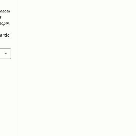
ології
в
еорія,
articl