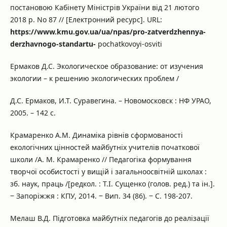
постановою Кабінету Міністрів України від 21 лютого
2018 р. No 87 // [Електронний ресурс]. URL:
https://www.kmu.gov.ua/ua/npas/pro-zatverdzhennya-
derzhavnogo-standartu-
pochatkovoyi-osviti
Ермаков Д.С. Экологическое образование: от изучения
экологии – к решению экологических проблем /
Д.С. Ермаков, И.Т. Суравегина. – Новомосковск : НФ УРАО,
2005. – 142 с.
Крамаренко А.М. Динаміка рівнів сформованості
екологічних цінностей майбутніх учителів початкової
школи /А. М. Крамаренко // Педагогіка формування
творчої особистості у вищій і загальноосвітній школах :
зб. наук, праць /[редкол. : Т.І. Сущенко (голов. ред.) та ін.].
‒ Запоріжжя : КПУ, 2014. ‒ Вип. 34 (86). ‒ С. 198-207.
Мелаш В.Д. Підготовка майбутніх педагогів до реалізації