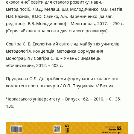
екологічної освіти для сталого розвитку: навч.-
метод.посіб. / В.Д. Мелаш, В.В. Молодиченко, О.В. Гнатів,
Н.В. Вахняк, Ю.Ю. Саєнко, А.Б. Варениченко [за заг.
ред.проф. В.В. Молодиченко] – Мелітополь, 2017. – 250 с.
(Серія: «Екологічна освіта для сталого розвитку»).
Совгіра С. В. Екологічний світогляд майбутніх учителів:
методологія, концепція, методика формування :
монографія / Совгіра С. В. – Умань : Видавець
«Сочінський», 2012. – 403 с.
Пруцакова О.Л. До проблеми формування екологічної
компетентності школярів / О.Л. Пруцакова // Вісник
Черкаського університету. – Випуск 162. – 2010. – С.135-
136.