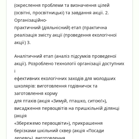
(окреслення проблеми та визначення цілей
(освітні, просвітницькі) та завдання акції. 2.
Організаційно-
практичний (діяльнісний) етап (практична
реалізація змісту акції (проведення екологічної
акції) 3.
Аналітичний етап (аналіз підсумків проведеної
акції). Розроблено технології організації доступних
і
ефективних екологічних заходів для молодших
школярів: виготовлення годівничок та
заготовлення корму
для птахів (акція «Зимуй, пташко, ситою!»),
висадження первоцвітів на пришкільній ділянці
(акція
«Збережемо первоцвіти»), прикрашення
берізками шкільний сквер (акція «Посади
дерево»), виготовлення