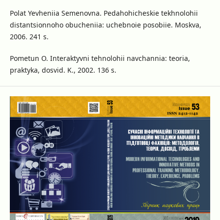
Polat Yevheniia Semenovna. Pedahohicheskie tekhnolohii
distantsionnoho obucheniia: uchebnoie posobiie. Moskva,
2006. 241 s.
Pometun O. Interaktyvni tehnolohii navchannia: teoria,
praktyka, dosvid. K., 2002. 136 s.