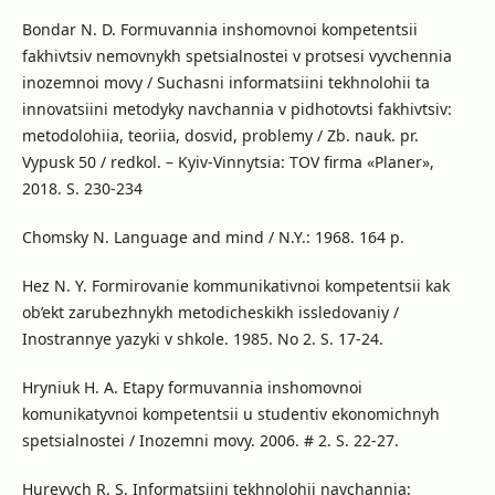
Bondar N. D. Formuvannia inshomovnoi kompetentsii
fakhivtsiv nemovnykh spetsialnostei v protsesi vyvchennia
inozemnoi movy / Suchasni informatsiini tekhnolohii ta
innovatsiini metodyky navchannia v pidhotovtsi fakhivtsiv:
metodolohiia, teoriia, dosvid, problemy / Zb. nauk. pr.
Vypusk 50 / redkol. – Kyiv-Vinnytsia: TOV firma «Planer»,
2018. S. 230-234
Chomsky N. Language and mind / N.Y.: 1968. 164 p.
Hez N. Y. Formirovanie kommunikativnoi kompetentsii kak
ob’ekt zarubezhnykh metodicheskikh issledovaniy /
Inostrannye yazyki v shkole. 1985. No 2. S. 17-24.
Hryniuk H. A. Etapy formuvannia inshomovnoi
komunikatyvnoi kompetentsii u studentiv ekonomichnyh
spetsialnostei / Inozemni movy. 2006. # 2. S. 22-27.
Hurevych R. S. Informatsiini tekhnolohii navchannia: