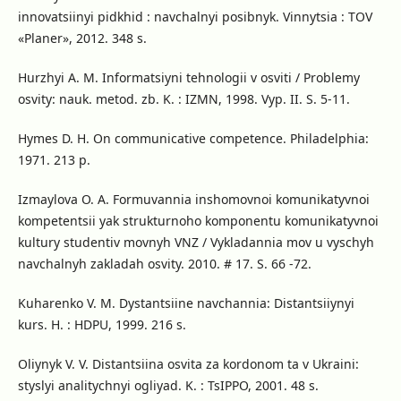
innovatsiinyi pidkhid : navchalnyi posibnyk. Vinnytsia : TOV
«Planer», 2012. 348 s.
Hurzhyi A. M. Informatsiyni tehnologii v osviti / Problemy
osvity: nauk. metod. zb. K. : IZMN, 1998. Vyp. II. S. 5-11.
Hymes D. H. On communicative competence. Philadelphia:
1971. 213 p.
Izmaylova O. A. Formuvannia inshomovnoi komunikatyvnoi
kompetentsii yak strukturnoho komponentu komunikatyvnoi
kultury studentiv movnyh VNZ / Vykladannia mov u vyschyh
navchalnyh zakladah osvity. 2010. # 17. S. 66 -72.
Kuharenko V. M. Dystantsiine navchannia: Distantsiiynyi
kurs. H. : HDPU, 1999. 216 s.
Oliynyk V. V. Distantsiina osvita za kordonom ta v Ukraini:
styslyi analitychnyi ogliyad. K. : TsIPPO, 2001. 48 s.