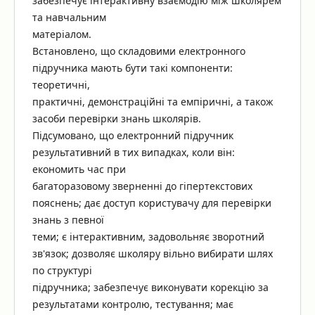
забезпечує інтерактивну взаємодію між школярем
та навчальним
матеріалом.
Встановлено, що складовими електронного
підручника мають бути такі компоненти:
теоретичні,
практичні, демонстраційні та емпіричні, а також
засоби перевірки знань школярів.
Підсумовано, що електронний підручник
результативний в тих випадках, коли він:
економить час при
багаторазовому зверненні до гіпертекстових
пояснень; дає доступ користувачу для перевірки
знань з певної
теми; є інтерактивним, задовольняє зворотний
зв'язок; дозволяє школяру вільно вибирати шлях
по структурі
підручника; забезпечує виконувати корекцію зa
результатами контролю, тестування; має