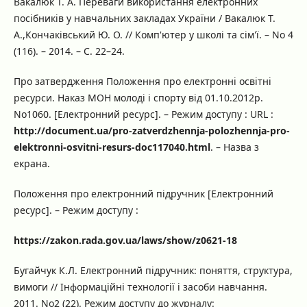
Вакалюк Т. А. Переваги використання електронних
посібників у навчальних закладах України / Вакалюк Т.
А.,Кончаківський Ю. О. // Комп'ютер у школі та сім'ї. – No 4
(116). – 2014. – С. 22–24.
Про затвердження Положення про електронні освітні
ресурси. Наказ МОН молоді і спорту від 01.10.2012р.
No1060. [Електронний ресурс]. – Режим доступу : URL :
http://document.ua/pro-zatverdzhennja-polozhennja-pro-
elektronni-osvitni-resurs-doc117040.html
. – Назва з
екрана.
Положення про електронний підручник [Електронний
ресурс]. – Режим доступу :
https://zakon.rada.gov.ua/laws/show/z0621-18
Бугайчук К.Л. Електронний підручник: поняття, структура,
вимоги // Інформаційні технології і засоби навчання.
2011. No2 (22). Режим доступу до журналу: