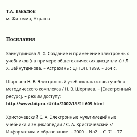
Т.А. Вакалюк
м. Житомир, Україна
Посилання
Зайнутдинова Л. Х. Создание и применение электронных
учебников (на примере общетехнических дисциплин) / Л.
Х. Зайнутдинова. – Астрахань : ЦНТЭП, 1999. – 364 с.
Шарпаев Н. В. Электронный учебник как основа учебно –
методического комплекса / Н. В. Шерпаев. – [Електронный
ресурс]. – режим доступу:
http://www.bitpro.rU/ito/2002/I/l/I-l-609.html
Христочевский С. А. Электронные мультимедийные
учебники и энциклопедии / С. А. Христочевский //
Информатика и образование. – 2000. - No2. – С. 71 - 77