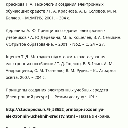
Краснова Г. А. Технологии создания электронных
обучающих средств / Г. А. Краснова, А. В. Соловов, М. И.
Беляев. – М.:МГИУ, 2001. – 304 с.
Деревина А. Ю. Принципы создания электронных
учебников / А. Ю Деревина, М. Б. Кошелев, В. А. Семикин.
//Отрытое образование. – 2001. - No2. – С. 24 – 27.
Іщенко Т. Д. Методика підготовки та застосування
електронних посібників / Т. Д. Іщенко, В. В. Ільїн, А. М.
Андрющенко, О. М. Ткаченко, Я. М. Рудик. – К.: Аграрна
освіта, 2007. – 204 с.
Принципы создания электронных учебных средств
[Електронний ресурс]. – Режим доступу : URL :
http://studopedia.ru/9_53652_printsipi-sozdaniya-
elektronnih-uchebnih-sredstv.html
– Назва з екрана.