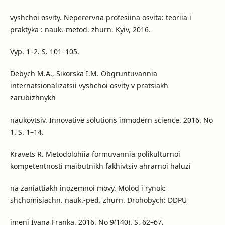
vyshchoi osvity. Neperervna profesiina osvita: teoriia i
praktyka : nauk.-metod. zhurn. Kyiv, 2016.
Vyp. 1–2. S. 101–105.
Debych M.A., Sikorska I.M. Obgruntuvannia
internatsionalizatsii vyshchoi osvity v pratsiakh
zarubizhnykh
naukovtsiv. Innovative solutions inmodern science. 2016. No
1. S. 1–14.
Kravets R. Metodolohiia formuvannia polikulturnoi
kompetentnosti maibutnikh fakhivtsiv ahrarnoi haluzi
na zaniattiakh inozemnoi movy. Molod i rynok:
shchomisiachn. nauk.-ped. zhurn. Drohobych: DDPU
imeni Ivana Franka, 2016. No 9(140). S. 62–67.