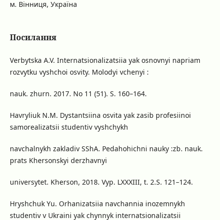
м. Вінниця, Україна
Посилання
Verbytska A.V. Internatsionalizatsiia yak osnovnyi napriam
rozvytku vyshchoi osvity. Molodyi vchenyi :
nauk. zhurn. 2017. No 11 (51). S. 160–164.
Havryliuk N.M. Dystantsiina osvita yak zasib profesiinoi
samorealizatsii studentiv vyshchykh
navchalnykh zakladiv SShA. Pedahohichni nauky :zb. nauk.
prats Khersonskyi derzhavnyi
universytet. Kherson, 2018. Vyp. LXXXIII, t. 2.S. 121–124.
Hryshchuk Yu. Orhanizatsiia navchannia inozemnykh
studentiv v Ukraini yak chynnyk internatsionalizatsii