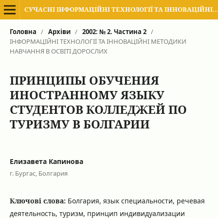
СУЧАСНІ ІНФОРМАЦІЙНІ ТЕХНОЛОГІЇ ТА ІННОВАЦІЙНІ МЕТОДИКИ НАВЧАННЯ В ПІДГОТОВЦІ ФАХІВЦІВ: МЕТОДОЛОГІЯ, ТЕОРІЯ, ДОСВІД, ПРОБЛЕМИ
Головна
/
Архіви
/
2002: № 2. Частина 2
/
ІНФОРМАЦІЙНІ ТЕХНОЛОГІЇ ТА ІННОВАЦІЙНІ МЕТОДИКИ
НАВЧАННЯ В ОСВІТІ ДОРОСЛИХ
ПРИНЦИПЫ ОБУЧЕНИЯ
ИНОСТРАННОМУ ЯЗЫКУ
СТУДЕНТОВ КОЛЛЕДЖЕЙ ПО
ТУРИЗМУ В БОЛГАРИИ
Елизавета Капинова
г. Бургас, Болгария
Ключові слова:
Болгария, язык специальности, речевая
деятельность, туризм, принцип индивидуализации