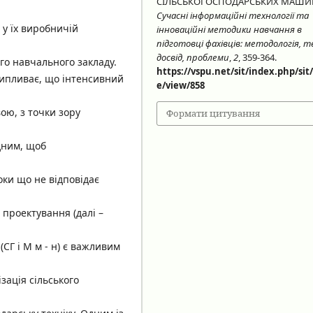
СІЛЬСЬКОГОСПОДАРСЬКИХ МАШИ
Сучасні інформаційні технології та
 у їх виробничій
інноваційні методики навчання в
підготовці фахівців: методологія, т
досвід, проблеми
,
2
, 359-364.
ого навчального закладу.
https://vspu.net/sit/index.php/sit/
випливає, що інтенсивний
e/view/858
ою, з точки зору
Формати цитування
дним, щоб
оки що не відповідає
 проектування (далі –
СГ і М м - н) є важливим
ізація сільського