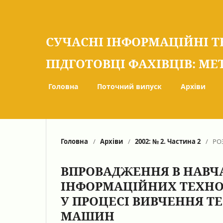
СУЧАСНІ ІНФОРМАЦІЙНІ Т
ПІДГОТОВЦІ ФАХІВЦІВ: МЕ
Головна
Поточний випуск
Архіви
Головна
/
Архіви
/
2002: № 2. Частина 2
/
РО
ВПРОВАДЖЕННЯ В НАВЧ
ІНФОРМАЦІЙНИХ ТЕХНО
У ПРОЦЕСІ ВИВЧЕННЯ Т
МАШИН