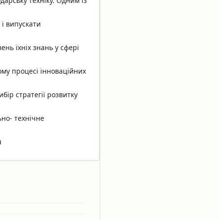
дарську техніку. Одним із
 і випускати
вень їхніх знань у сфері
му процесі інноваційних
бір стратегії розвитку
ьно- технічне
я