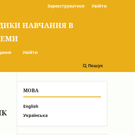
Зареєструватися
Увійти
ОДИКИ НАВЧАННЯ В
БЛЕМИ
дання
Увійти
Пошук
МОВА
English
ИК
Українська