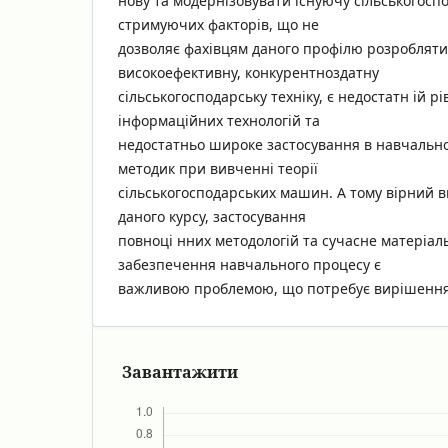
нову та модернізовувати існуючу сільськогоспо
стримуючих факторів, що не
дозволяє фахівцям даного профілю розробляти
високоефективну, конкурентноздатну
сільськогосподарську техніку, є недостатн ій рі
інформаційних технологій та
недостатньо широке застосування в навчально
методик при вивченні теорії
сільськогосподарських машин. А тому вірний ви
даного курсу, застосування
повноці нних методологій та сучасне матеріал
забезпечення навчального процесу є
важливою проблемою, що потребує вирішенн
Завантажити