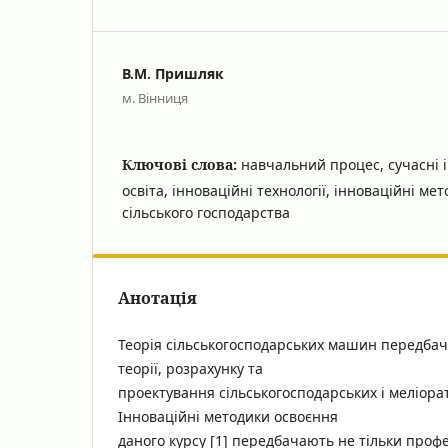
В.М. Пришляк
м. Вінниця
Ключові слова:
навчальний процес, сучасні і
освіта, інноваційні технології, інноваційні ме
сільського господарства
Анотація
Теорія сільськогосподарських машин передба
теорії, розрахунку та
проектування сільськогосподарських і меліор
Інноваційні методики освоєння
даного курсу [1] передбачають не тільки проф