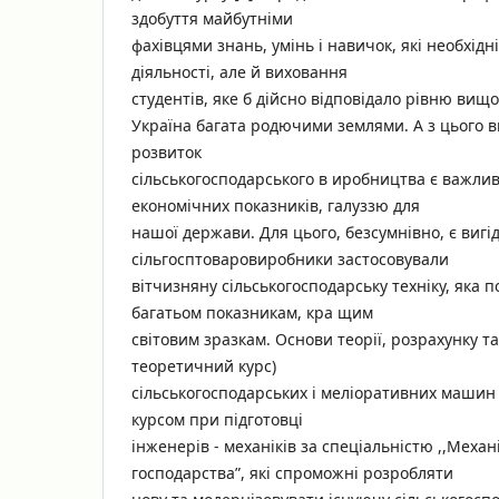
здобуття майбутніми
фахівцями знань, умінь і навичок, які необхідні
діяльності, але й виховання
студентів, яке б дійсно відповідало рівню вищ
Україна багата родючими землями. А з цього 
розвиток
сільськогосподарського в иробництва є важлив
економічних показників, галуззю для
нашої держави. Для цього, безсумнівно, є вигі
сільгосптоваровиробники застосовували
вітчизняну сільськогосподарську техніку, яка п
багатьом показникам, кра щим
світовим зразкам. Основи теорії, розрахунку та
теоретичний курс)
сільськогосподарських і меліоративних машин (
курсом при підготовці
інженерів - механіків за спеціальністю ,,Механ
господарства”, які спроможні розробляти