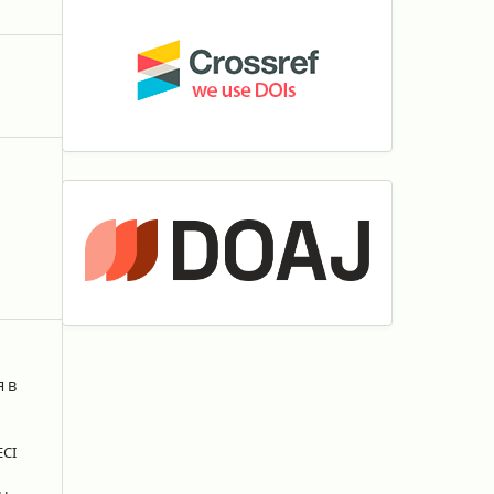
Я В
СІ