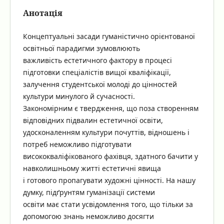
Анотація
Концептуальні засади гуманістично орієнтованої
освітньої парадигми зумовлюють
важливість естетичного фактору в процесі
підготовки спеціалістів вищої кваліфікації,
залучення студентської молоді до цінностей
культури минулого й сучасності.
Закономірним є твердження, що поза створенням
відповідних підвалин естетичної освіти,
удосконаленням культури почуттів, відношень і
потреб неможливо підготувати
висококваліфікованого фахівця, здатного бачити у
навколишньому житті естетичні явища
і готового пропагувати художні цінності. На нашу
думку, підґрунтям гуманізації системи
освіти має стати усвідомлення того, що тільки за
допомогою знань неможливо досягти