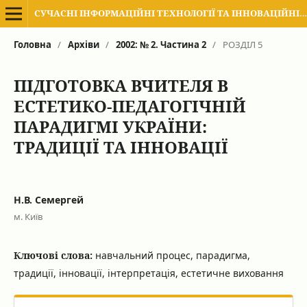
СУЧАСНІ ІНФОРМАЦІЙНІ ТЕХНОЛОГІЇ ТА ІННОВАЦІЙНІ МЕТОДИКИ НАВЧАННЯ В ПІДГОТОВЦІ ФАХІВЦІВ: МЕТОДОЛОГІЯ, ТЕОРІЯ, ДОСВІД, ПРОБЛЕМИ
Головна
/
Архіви
/
2002: № 2. Частина 2
/
РОЗДІЛ 5
ПІДГОТОВКА ВЧИТЕЛЯ В
ЕСТЕТИКО-ПЕДАГОГІЧНІЙ
ПАРАДИГМІ УКРАЇНИ:
ТРАДИЦІЇ ТА ІННОВАЦІЇ
Н.В. Семергей
м. Київ
Ключові слова:
навчальний процес, парадигма,
традиції, інновації, інтерпретація, естетичне виховання