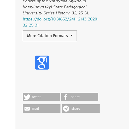
Papers of the Vinnytsia Mykhailo
Kotsyiubynskyi State Pedagogical
University Series History
,
32
, 25-31.
https://doi.org/10.31652/2411-2143-2020-
32-25-31
More Citation Formats
tweet
share
mail
share