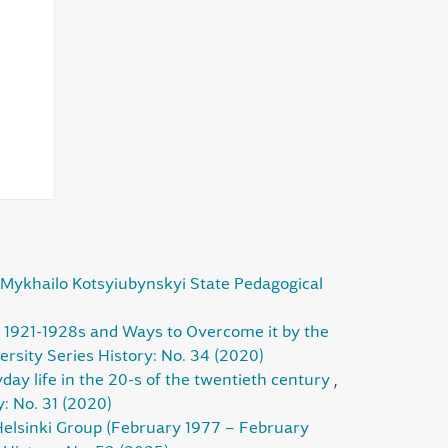
a Mykhailo Kotsyiubynskyi State Pedagogical
n 1921-1928s and Ways to Overcome it by the
ersity Series History: No. 34 (2020)
yday life in the 20-s of the twentieth century
,
: No. 31 (2020)
 Helsinki Group (February 1977 – February