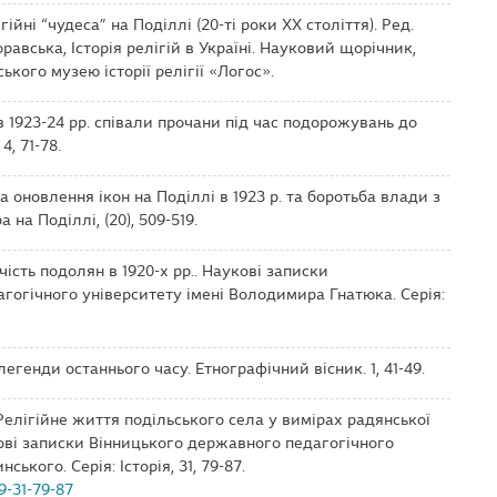
гійні “чудеса” на Поділлі (20-ті роки XX століття). Ред.
оравська, Історія релігій в Україні. Науковий щорічник,
ського музею історії релігії «Логос».
в 1923-24 рр. співали прочани під час подорожувань до
4, 71-78.
та оновлення ікон на Поділлі в 1923 р. та боротьба влади з
 на Поділлі, (20), 509-519.
рчість подолян в 1920-х рр.. Наукові записки
гогічного університету імені Володимира Гнатюка. Серія:
 легенди останнього часу. Етнографічний вісник. 1, 41-49.
. Релігійне життя подільського села у вимірах радянської
укові записки Вінницького державного педагогічного
кого. Серія: Історія, 31, 79-87.
19-31-79-87