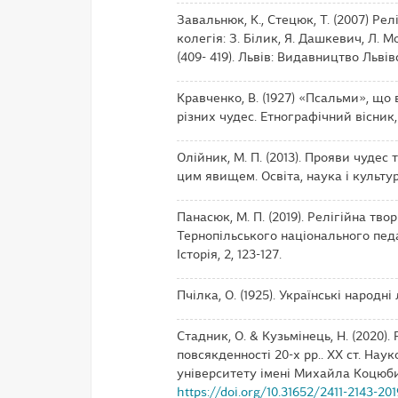
Завальнюк, К., Стецюк, Т. (2007) Релі
колегія: З. Білик, Я. Дашкевич, Л. М
(409- 419). Львів: Видавництво Львів
Кравченко, В. (1927) «Псальми», що 
різних чудес. Етнографічний вісник, 
Олійник, М. П. (2013). Прояви чудес 
цим явищем. Освіта, наука і культура
Панасюк, М. П. (2019). Релігійна тво
Тернопільського національного педа
Історія, 2, 123-127.
Пчілка, О. (1925). Українські народні
Стадник, О. & Кузьмінець, Н. (2020)
повсякденності 20-х рр.. ХХ ст. На
університету імені Михайла Коцюбинсь
https://doi.org/10.31652/2411-2143-20