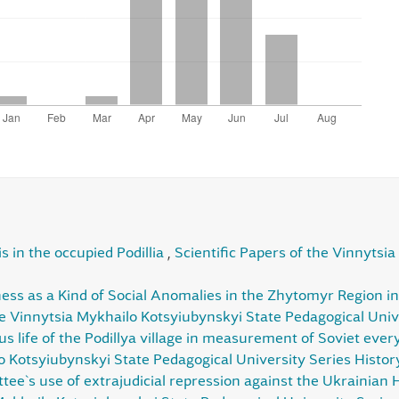
is in the occupied Podillia
,
Scientific Papers of the Vinnytsi
ss as a Kind of Social Anomalies in the Zhytomyr Region i
he Vinnytsia Mykhailo Kotsyiubynskyi State Pedagogical Univ
ous life of the Podillya village in measurement of Soviet ever
o Kotsyiubynskyi State Pedagogical University Series History
ee`s use of extrajudicial repression against the Ukrainian