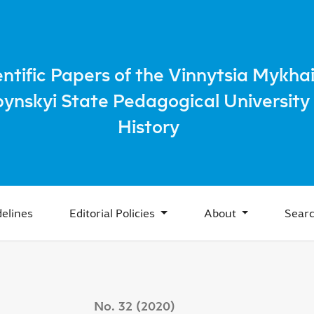
Soviet authorities in the anti-religious propaganda in the ear
entific Papers of the Vinnytsia Mykhai
bynskyi State Pedagogical University 
History
elines
Editorial Policies
About
Sear
No. 32 (2020)