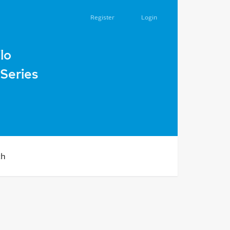
Register
Login
ly 1920s.
lo
Series
ch