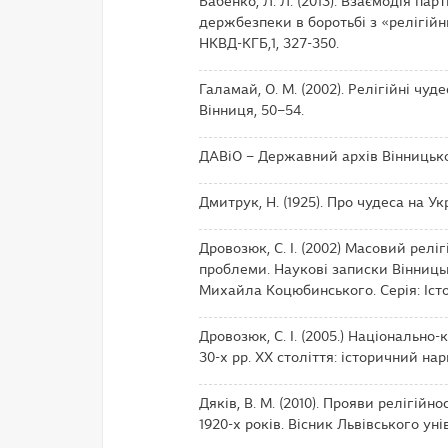
Бабенко, Л. Л. (2013). Взаємодія па
держбезпеки в боротьбі з «релігійни
НКВД-КГБ,1, 327-350.
Галамай, О. М. (2002). Релігійні чуде
Вінниця, 50–54.
ДАВіО – Державний архів Вінницько
Дмитрук, Н. (1925). Про чудеса на Укр
Дровозюк, С. І. (2002) Масовий релігі
проблеми. Наукові записки Вінниць
Михайла Коцюбинського. Серія: Істор
Дровозюк, С. І. (2005.) Національно
30-х рр. ХХ століття: історичний нари
Дяків, В. М. (2010). Прояви релігійн
1920-х років. Вісник Львівського унів