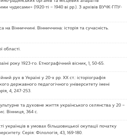
ртійно-радянських органів та місцевих апаратів
ми чудесами» (1920-ті – 1940 ві pp.). З архівів ВУЧК-ГПУ-
са на Вінниччині. Вінниччина: історія та сучасність.
ї області.
аїні року 1923-го. Етнографічний вісник, 1, 50-65.
йний рух в Україні у 20-х рр. ХХ ст.: історіографія
кого державного педагогічного університету імені
ія, 4, 247-253.
-культурне та духовне життя українського селянства у 20 –
с. Вінниця, 364 с.
ості українців в умовах більшовицької окупації початку
ерситету. Серія: Філологія, 43, 169-180.