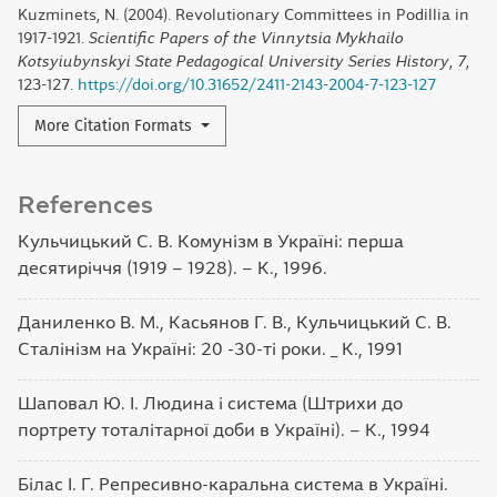
Kuzminets, N. (2004). Revolutionary Committees in Podillia in
1917-1921.
Scientific Papers of the Vinnytsia Mykhailo
Kotsyiubynskyi State Pedagogical University Series History
,
7
,
123-127.
https://doi.org/10.31652/2411-2143-2004-7-123-127
More Citation Formats
References
Кульчицький С. В. Комунізм в Україні: перша
десятиріччя (1919 – 1928). – К., 1996.
Даниленко В. М., Касьянов Г. В., Кульчицький С. В.
Сталінізм на Україні: 20 -30-ті роки. _ К., 1991
Шаповал Ю. І. Людина і система (Штрихи до
портрету тоталітарної доби в Україні). – К., 1994
Білас І. Г. Репресивно-каральна система в Україні.