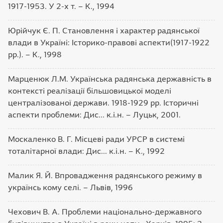
1917-1953. У 2-х т. – К., 1994
Юрійчук Є. П. Становлення і характер радянської
влади в Україні: Історико-правові аспекти(1917-1922
рр.). – К., 1998
Марценюк Л.М. Українська радянська державність в
контексті реалізації більшовицької моделі
централізованої держави. 1918-1929 рр. Історичні
аспекти проблеми: Дис... к.і.н. – Луцьк, 2001.
Москаленко В. Г. Місцеві ради УРСР в системі
тоталітарної влади: Дис... к.і.н. – К., 1992
Малик Я. Й. Впровадження радянського режиму в
українсь кому селі. – Львів, 1996
Чехович В. А. Проблеми національно-державного