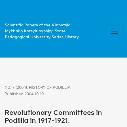
Revolutionary Committees in Podillia in 1917-1921.
Scientific Papers of the Vinnytsia
Mykhailo Kotsyiubynskyi State
Pedagogical University Series History
NO. 7 (2004)
,
HISTORY OF PODILLIA
Published 2004-10-19
Revolutionary Committees in
Podillia in 1917-1921.