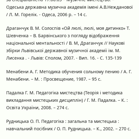
Одеська державна музична академія імені А.В.Нежданової
/ Л. М. Горелік. - Одеса, 2006 р. – 14 с.
Драганчук В. М. Солоспів «Ой люлі, люлі, моя дитинко» Т.
Шевченка – В. Барвінського з погляду відображення
національної ментальності / В. М, Драганчук // Наукові
збірки Львівської державної музичної академії ім. М.
Лисенка . - Львів: Сполом, 2007. - Вип. 16. - С. 135-139
Менабени А. Г. Методика обучения сольному пению / А. Г.
Менабени. – М. : Просвещение, 1987. – 95 с.
Падалка Г. М. Педагогіка мистецтва (Теорія і методика
викладання мистецьких дисциплін) / Г. М. Падалка. – К. :
Освіта України, 2008. – 274 с.
Рудницька О. П. Педагогіка : загальна та мистецька :
навчальний посібник / О. П. Рудницька. – К., 2002. – 270 с.