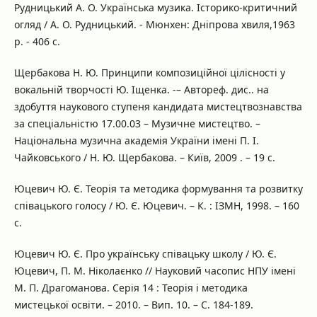
Рудницький А. О. Українська музика. Історико-критичний
огляд / А. О. Рудницький. - Мюнхен: Дніпрова хвиля,1963
р. - 406 с.
Щербакова Н. Ю. Принципи композиційної цілісності у
вокальній творчості Ю. Іщенка. -– Автореф. дис.. на
здобуття наукового ступеня кандидата мистецтвознавства
за спеціальністю 17.00.03 – Музичне мистецтво. –
Національна музична академія України імені П. І.
Чайковського / Н. Ю. Щербакова. – Київ, 2009 . – 19 с.
Юцевич Ю. Є. Теорія та методика формування та розвитку
співацького голосу / Ю. Є. Юцевич. – К. : ІЗМН, 1998. – 160
с.
Юцевич Ю. Є. Про українську співацьку школу / Ю. Є.
Юцевич, П. М. Ніколаєнко // Науковий часопис НПУ імені
М. П. Драгоманова. Серія 14 : Теорія і методика
мистецької освіти. – 2010. – Вип. 10. – С. 184-189.