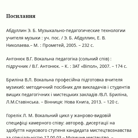
Посилання
Абдуллин Э. Б. Музыкально-педагогические технологии
учителя музыки : уч. пос. / Э. Б. Абдуллин, Е. В.
Николаева.– М. : Прометей, 2005. – 232 с.
Антонюк В.Г. Вокальна педагогіка (сольний спів) :
підручник / В.Г. Антонюк. – К. : ЗАТ «Віпол», 2007. – 174 с.
Бриліна В.Л. Вокальна професійна підготовка вчителя
музики6: методичний посібник для викладачів і студентів
вищих педагогічних і мистецьких закладів /В.Л. Бриліна,
Л.М.Ставінська. – Вінниця: Нова Книга, 2013. – 120 с.
Горелік Л. М. Вокальний цикл у жанрово-видовій
специфіці камерного співу: автореф. дисертації на
здобуття наукового ступеня кандидата мистецтвознавства
за спеціальністю 17.00.03 – Музичне мистецтво. –