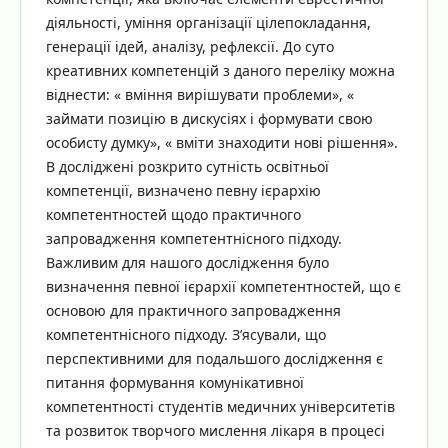
діяльності, уміння організації цілепокладання,
генерації ідей, аналізу, рефлексії. До суто
креативних компетенцій з даного переліку можна
віднести: « вміння вирішувати проблеми», «
займати позицію в дискусіях і формувати свою
особисту думку», « вміти знаходити нові рішення».
В досліджені розкрито сутність освітньої
компетенції, визначено певну ієрархію
компетентностей щодо практичного
запровадження компетентнісного підходу.
Важливим для нашого дослідження було
визначення певної ієрархії компетентностей, що є
основою для практичного запровадження
компетентнісного підходу. З’ясували, що
перспективними для подальшого дослідження є
питання формування комунікативної
компетентності студентів медичних університетів
та розвиток творчого мислення лікаря в процесі