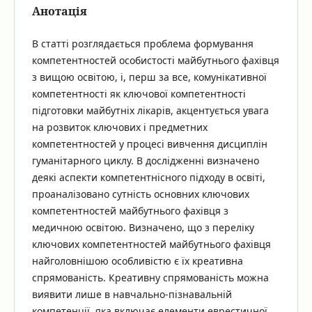
Анотація
В статті розглядається проблема формування
компетентностей особистості майбутнього фахівця
з вищою освітою, і, перш за все, комунікативної
компетентності як ключової компетентності
підготовки майбутніх лікарів, акцентується увага
на розвиток ключових і предметних
компетентностей у процесі вивчення дисциплін
гуманітарного циклу. В дослідженні визначено
деякі аспекти компетентнісного підходу в освіті,
проаналізовано сутність основних ключових
компетентностей майбутнього фахівця з
медичною освітою. Визначено, що з переліку
ключових компетентностей майбутнього фахівця
найголовнішою особливістю є їх креативна
спрямованість. Креативну спрямованість можна
виявити лише в навчально-пізнавальній
компетенції, яка включає елементи еврестичної