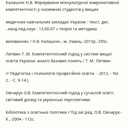
Калашнік Н.В. Формувааня міжкультурної комунікативної
компетентності у іноземних студентів у вищих
медичних навчальних закладах України : текст. дис.
..канд.пед.наук : 13.00.07 « теорія та методика
виховання» / Н.В. Калашнік ,-м. Умань,-2015р.-335с.
Литвин Т. М. Компетентнісний підхід у системі вищої
освіти України: аналіз базових понять / Т. М. Литвин
// Педагогіка і психологія професійної освіти. - 2012. - No
2. - С. 9-14.)
Овчарук О.В. Компетентнісний підхід у сучасній освіті:
світовий досвід та українські перспективи:
Бібліотека з освітньої політики / Під заг.ред. О.В. Овчарук.-
К.,-2004.- 112с.