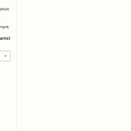
ИНИ.
еорія,
articl