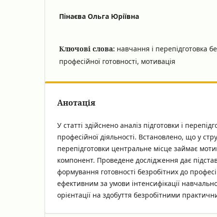
Пінаєва Ольга Юріївна
Ключові слова:
навчання і перепідготовка б
професійної готовності, мотивація
Анотація
У статті здійснено аналіз підготовки і перепід
професійної діяльності. Встановлено, що у стру
перепідготовки центральне місце займає моти
компонент. Проведене дослідження дає підста
формування готовності безробітних до професій
ефективним за умови інтенсифікації навчально
орієнтації на здобуття безробітними практичн