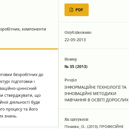
PDF
езробітних, компоненти
Опубліковано
22-05-2013
Номер
№ 35 (2013)
готовки безробітних до
Розділ
ктурі підготовки і
ІНФОРМАЦІЙНІ ТЕХНОЛОГІЇ ТА
ваційно-ціннісний
ІННОВАЦІЙНІ МЕТОДИКИ
ви стверджувати, що
НАВЧАННЯ В ОСВІТІ ДОРОСЛИХ
ної діяльності буде
го процесу та його
их знань.
Як цитувати
Пінаєва , О. . (2013). ПРОФЕСІЙНЕ