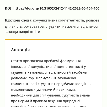
DOI:
https://doi.org/10.31652/2412-1142-2022-65-154-166
Ключові слова:
комунікативна компетентність, рольова
діяльність, рольова гра, студенти, немовні спеціальності,
заклади вищої освіти
Анотація
Стаття присвячена проблемі формування
іншомовної комунікативної компетентності у
студентів немовних спеціальностей засобами
рольових ігор. Формування зазначеної
компетентності студентів передбачає володіння
мовленнєвими уміннями й навичками,
необхідними для спілкування, сукупність знань
про норми й правила ведення природної
комунікації, вміння адекватно користуватися