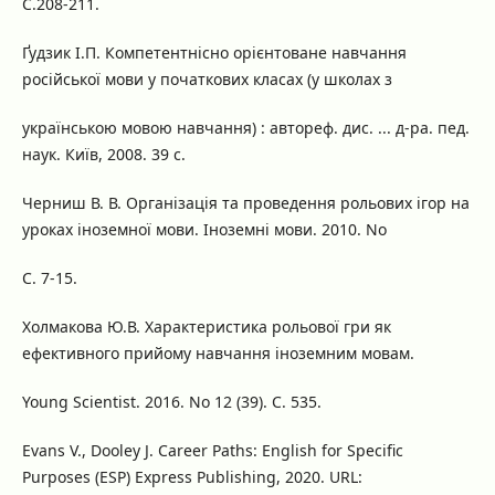
C.208-211.
Ґудзик І.П. Компетентнісно орієнтоване навчання
російської мови у початкових класах (у школах з
українською мовою навчання) : автореф. дис. ... д-ра. пед.
наук. Київ, 2008. 39 с.
Черниш В. В. Організація та проведення рольових ігор на
уроках іноземної мови. Іноземні мови. 2010. No
С. 7-15.
Холмакова Ю.В. Характеристика рольової гри як
ефективного прийому навчання іноземним мовам.
Young Scientist. 2016. No 12 (39). С. 535.
Evans V., Dooley J. Career Paths: English for Specific
Purposes (ESP) Express Publishing, 2020. URL: