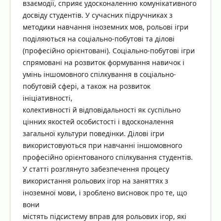
взаємодії, сприяє удосконаленню комунікативного
досвіду студентів. У сучасних підручниках з
методики навчання іноземних мов, рольові ігри
поділяються на соціально-побутові та ділові
(професійно орієнтовані). Соціально-побутові ігри
спрямовані на розвиток формування навичок і
умінь іншомовного спілкування в соціально-
побутовій сфері, а також на розвиток
ініціативності,
колективності й відповідальності як суспільно
цінних якостей особистості і вдосконалення
загальної культури поведінки. Ділові ігри
використовуються при навчанні іншомовного
професійно орієнтованого спілкування студентів.
У статті розглянуто забезпечення процесу
використання рольових ігор на заняттях з
іноземної мови, і зроблено висновок про те, що
вони
містять підсистему вправ для рольових ігор, які