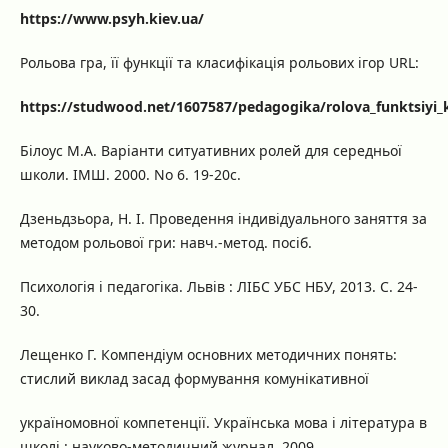
https://www.psyh.kiev.ua/
Рольова гра, її функції та класифікація рольових ігор URL:
https://studwood.net/1607587/pedagogika/rolova_funktsiyi_kl
Білоус М.А. Варіанти ситуативних ролей для середньої
школи. ІМШ. 2000. No 6. 19-20с.
Дзеньдзьора, Н. І. Проведення індивідуального заняття за
методом рольової гри: навч.-метод. посіб.
Психологія і педагогіка. Львів : ЛІБС УБС НБУ, 2013. С. 24-
30.
Лещенко Г. Компендіум основних методичних понять:
стислий виклад засад формування комунікативної
україномовної компетенції. Українська мова і література в
школі : науково-методичний журнал. 2009.