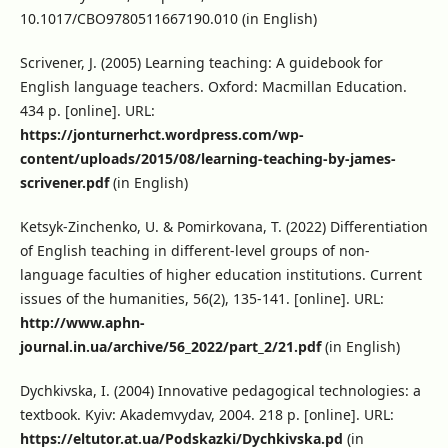
10.1017/CBO9780511667190.010 (in English)
Scrivener, J. (2005) Learning teaching: A guidebook for
English language teachers. Oxford: Macmillan Education.
434 p. [online]. URL:
https://jonturnerhct.wordpress.com/wp-
content/uploads/2015/08/learning-teaching-by-james-
scrivener.pdf
(in English)
Ketsyk-Zinchenko, U. & Pomirkovana, T. (2022) Differentiation
of English teaching in different-level groups of non-
language faculties of higher education institutions. Current
issues of the humanities, 56(2), 135-141. [online]. URL:
http://www.aphn-
journal.in.ua/archive/56_2022/part_2/21.pdf
(in English)
Dychkivska, I. (2004) Innovative pedagogical technologies: a
textbook. Kyiv: Akademvydav, 2004. 218 p. [online]. URL:
https://eltutor.at.ua/Podskazki/Dychkivska.pd
(in