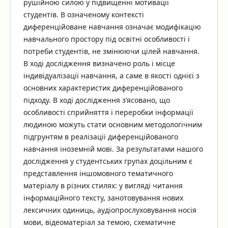
рушійною силою у підвищенні мотивації
студентів. В означеному контексті
диференційоване навчання означає модифікацію
навчального простору під освітні особливості і
потреби студентів, не змінюючи цілей навчання.
В ході дослідження визначено роль і місце
індивідуалізації навчання, а саме в якості однієї з
основних характеристик диференційованого
підходу. В ході дослідження з’ясовано, що
особливості сприйняття і переробки інформації
людиною можуть стати основним методологічним
підгрунтям в реалізації диференційованого
навчання іноземній мові. За результатами нашого
дослідження у студентських групах доцільним є
представлення іншомовного тематичного
матеріалу в різних стилях: у вигляді читання
інформаційного тексту, занотовування нових
лексичних одиниць, аудіопрослуховування носія
мови, відеоматеріал за темою, схематичне