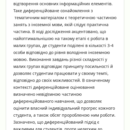
відтворення основних інформаційних елементів.
Таке диференційоване ознайомлення з
тематичним матеріалом є теоретичною частиною
занять з іноземної мови, якій слідує практична
частина. В ході дослідження акцентовано, що
найоптимальнішою на такому етапі є робота в
малих групах, де студенти поділені в кількості 3-4
особи відповідно до рівня володіння іноземною
мовою. Виконання завдань різної складності у
малих групах відповідає принципу посильності й
дозволяє студентам працювати у своєму темпі,
відповідно до своїх можливостей. В означеному
контексті диференційоване оцінювання
визначено невід’ємною частиною
диференційованого навчання, що дозволяє
оцінити власний індивідуальний прогрес кожного
студента, а також обсяг проробленою ним роботи.
Зазначено, що диференційований підхід є
важливим для студентів, проте нелегким до