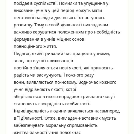
посідає в суспільстві. Помилки та упущення у
вихованні учнів у цей період можуть мати
негативні наслідки для всього їх наступного
розвитку. Тому в своїй діяльності викладачам
важливо керуватися положенням про необхідність
формування в учнів міцних основ
повноцінного життя.
Педагог, який тривалий час працює з учнями,
знає, що в усіх їх вихованців
постійно з’являються нові якості, які приносять
радість чи засмучують, і кожного разу
вони, виявляються по-новому. Водночас кожного
учня відрізняють якості, котрі
зберігаються в нього впродовж тривалого часу і
становлять своєрідність особистості.
Індивідуальність людини виявляється насамперед
в її діяльності. Отже, викладач-наставник мусить
забезпечувати моральну спрямованість
життєдіяльності учня повсякчас