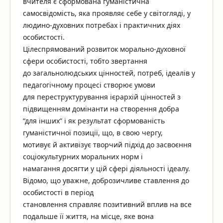
вчителя є сформована гуманістична
самосвідомість, яка проявляє себе у світогляді, у
людино-духовних потребах і практичних діях
особистості.
Цілеспрямований розвиток морально-духовної
сфери особистості, тобто звертання
до загальнолюдських цінностей, потреб, ідеалів у
педагогічному процесі створює умови
для переструктурування ієрархій цінностей з
підвищенням домінанти на створення добра
“для інших” і як результат сформованість
гуманістичної позиції, що, в свою чергу,
мотивує й активізує творчий підхід до засвоєння
соціокультурних моральних норм і
намагання досягти у цій сфері діяльності ідеалу.
Відомо, що уважне, доброзичливе ставлення до
особистості в період
становлення справляє позитивний вплив на все
подальше її життя, на місце, яке вона