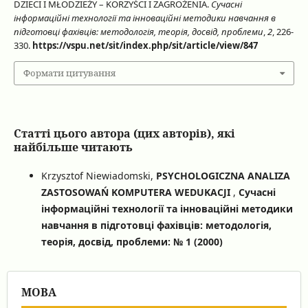
DZIECI I MŁODZIEŻY – KORZYŚCI I ZAGROŻENIA.
Сучасні
інформаційні технології та інноваційні методики навчання в
підготовці фахівців: методологія, теорія, досвід, проблеми
,
2
, 226-
330.
https://vspu.net/sit/index.php/sit/article/view/847
Формати цитування
Статті цього автора (цих авторів), які
найбільше читають
Krzysztof Niewiadomski,
PSYCHOLOGICZNA ANALIZA
ZASTOSOWAŃ KOMPUTERA WEDUKACJI
,
Сучасні
інформаційні технології та інноваційні методики
навчання в підготовці фахівців: методологія,
теорія, досвід, проблеми: № 1 (2000)
МОВА