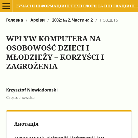
СУЧАСНІ ІНФОРМАЦІЙНІ ТЕХНОЛОГІЇ ТА ІННОВАЦІЙНІ МЕТОДИКИ НАВЧАННЯ В ПІДГОТОВЦІ ФАХІВЦІВ: МЕТОДОЛОГІЯ, ТЕОРІЯ, ДОСВІД, ПРОБЛЕМИ
Головна
/
Архіви
/
2002: № 2. Частина 2
/
РОЗДІЛ 5
WPŁYW KOMPUTERA NA
OSOBOWOŚĆ DZIECI I
MŁODZIEŻY – KORZYŚCI I
ZAGROŻENIA
Krzysztof Niewiadomski
Częstochowska
Анотація