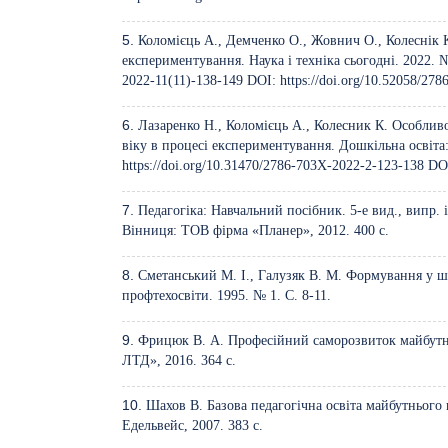
Коломієць А., Демченко О., Жовнич О., Колеснік К
експериментування. Наука і техніка сьогодні. 2022. №
2022-11(11)-138-149
DOI:
https://doi.org/10.52058/27
Лазаренко Н., Коломієць А., Колесник К. Особливо
віку в процесі експериментування. Дошкільна освіта: 
https://doi.org/10.31470/2786-703X-2022-2-123-138
DO
Педагогіка: Навчальний посібник. 5-е вид., випр. і
Вінниця: ТОВ фірма «Планер», 2012. 400 с.
Сметанський М. І., Галузяк В. М. Формування у ш
профтехосвіти. 1995. № 1. С. 8-11.
Фрицюк В. А. Професійний саморозвиток майбутнь
ЛТД», 2016. 364 с.
Шахов В. Базова педагогічна освіта майбутнього 
Едельвейс, 2007. 383 с.