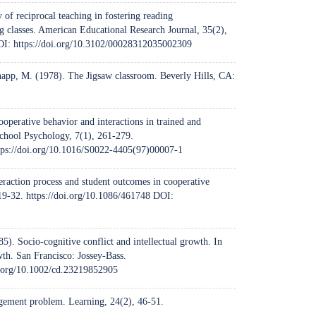
 of reciprocal teaching in fostering reading
g classes. American Educational Research Journal, 35(2),
OI:
https://doi.org/10.3102/00028312035002309
Snapp, M. (1978). The Jigsaw classroom. Beverly Hills, CA:
ooperative behavior and interactions in trained and
School Psychology, 7(1), 261-279.
tps://doi.org/10.1016/S0022-4405(97)00007-1
eraction process and student outcomes in cooperative
 19-32.
https://doi.org/10.1086/461748
DOI:
5). Socio-cognitive conflict and intellectual growth. In
th. San Francisco: Jossey-Bass.
i.org/10.1002/cd.23219852905
gement problem. Learning, 24(2), 46-51.