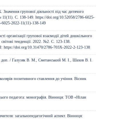
. Значення групової діяльності під час дитячого
 11(11). С. 138-149.
https://doi.org/10.52058/2786-6025-
86-6025-2022-11(11)-138-149
сті організації групової взаємодії дітей дошкільного
світові тенденції. 2022. №2. С. 123-138.
I:
https://doi.org/10.31470/2786-703X-2022-2-123-138
 доп. / Галузяк В. М., Сметанський М. І., Шахов В. І.
колярів позитивного ставлення до учіння. Вісник
ого педагога: монографія. Вінниця: ТОВ «Нілан
вчителя: загальнопедагогічний аспект. Вінниця: