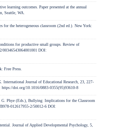
ve learning outcomes. Paper presented at the annual
n, Seattle, WA.
es for the heterogeneous classroom (2nd ed.). New York:
onditions for productive small groups. Review of
102/00346543064001001
DOI:
k: Free Press.
 International Journal of Educational Research, 23, 227-
:
https://doi.org/10.1016/0883-0355(95)93610-8
 G. Phye (Eds.), Bullying: Implications for the Classroom
16/B978-012617955-2/50012-6
DOI:
ential. Journal of Applied Developmental Psychology, 5,