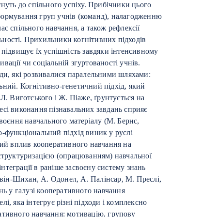
гнуть до спільного успіху. Прибічники цього
формування груп учнів (команд), налагодженню
ас спільного навчання, а також рефлексії
яльності. Прихильники когнітивних підходів
 підвищує їх успішність завдяки інтенсивному
вації чи соціальній згуртованості учнів.
оди, які розвивалися паралельними шляхами:
ьний. Когнітивно-генетичний підхід, який
Л. Виготського і Ж. Піаже, ґрунтується на
есі виконання пізнавальних завдань сприяє
своєння навчального матеріалу (М. Бернс,
о-функціональний підхід виник у руслі
вний вплив кооперативного навчання на
еструктуризацією (опрацюванням) навчальної
 інтеграції в раніше засвоєну систему знань
евін-Шихан, А. Одонел, А. Палінсар, М. Преслі,
ень у галузі кооперативного навчання
і, яка інтегрує різні підходи і комплексно
ативного навчання: мотивацію, групову