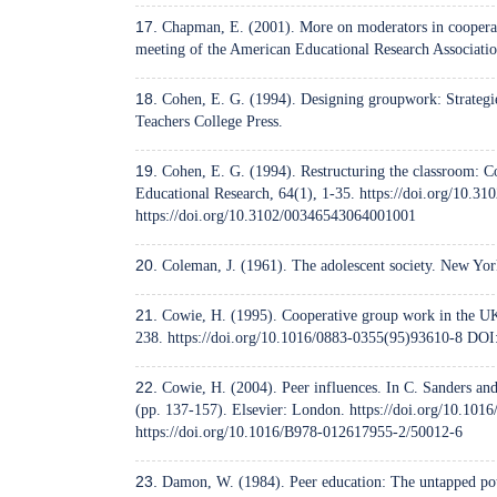
Chapman, E. (2001). More on moderators in cooperati
meeting of the American Educational Research Associatio
Cohen, E. G. (1994). Designing groupwork: Strategi
Teachers College Press.
Cohen, E. G. (1994). Restructuring the classroom: C
Educational Research, 64(1), 1-35.
https://doi.org/10.3
https://doi.org/10.3102/00346543064001001
Coleman, J. (1961). The adolescent society. New Yor
Cowie, H. (1995). Cooperative group work in the UK.
238.
https://doi.org/10.1016/0883-0355(95)93610-8
DOI
Cowie, H. (2004). Peer influences. In C. Sanders and
(pp. 137-157). Elsevier: London.
https://doi.org/10.10
https://doi.org/10.1016/B978-012617955-2/50012-6
Damon, W. (1984). Peer education: The untapped pot