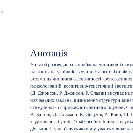
ай
Анотація
У статті розглядається проблема чинників і пси
навчання на успішність учнів. На основі порівн
розуміння чинників ефективності кооперативног
психологічний, когнітивно-генетичний і когніт
(Д. Джонсон, Р. Джонсон, Р. Славін) висуває н
навчальних завдань, визначення структури винаг
стимулюють і спрямовують активність учнів. Со
В. Баттіш, Д. Соломон, К. Делуччі, А. Коен, Ш.
згуртованості учнів, їх міжособистісних стосунк
діяльності: учні беруть активну участь у викона