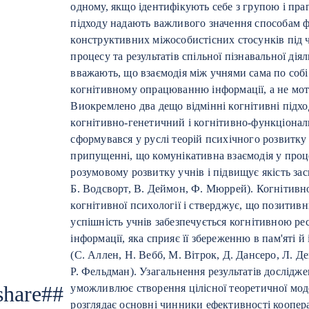
одному, якщо ідентифікують себе з групою і пра
підходу надають важливого значення способам 
конструктивних міжособистісних стосунків під ч
процесу та результатів спільної пізнавальної ді
вважають, що взаємодія між учнями сама по собі
когнітивному опрацюванню інформації, а не моти
Виокремлено два дещо відмінні когнітивні підх
когнітивно-генетичний і когнітивно-функціонал
сформувався у руслі теорій психічного розвитку 
припущенні, що комунікативна взаємодія у проц
розумовому розвитку учнів і підвищує якість за
Б. Водсворт, В. Деймон, Ф. Мюррей). Когнітивн
когнітивної психології і стверджує, що позити
успішність учнів забезпечується когнітивною р
інформації, яка сприяє її збереженню в пам'яті й
(C. Аллен, Н. Вебб, М. Вітрок, Д. Дансеро, Л. Д
Р. Фельдман). Узагальнення результатів дослідж
.share##
уможливлює створення цілісної теоретичної модел
розглядає основні чинники ефективності коопер