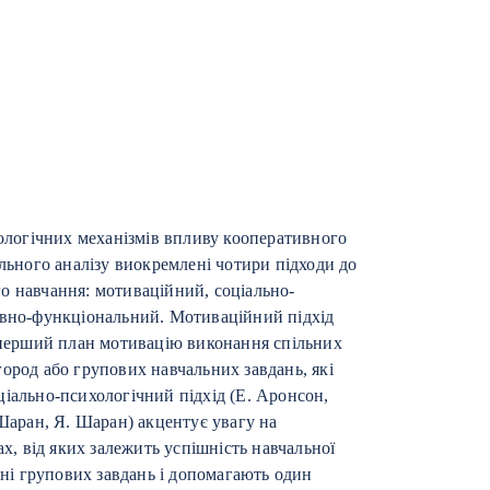
хологічних механізмів впливу кооперативного
яльного аналізу виокремлені чотири підходи до
о навчання: мотиваційний, соціально-
ивно-функціональний. Мотиваційний підхід
а перший план мотивацію виконання спільних
ород або групових навчальних завдань, які
ціально-психологічний підхід (Е. Аронсон,
 Шаран, Я. Шаран) акцентує увагу на
ах, від яких залежить успішність навчальної
нні групових завдань і допомагають один