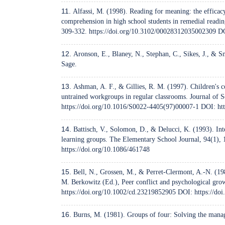
Alfassi, M. (1998). Reading for meaning: the efficacy
comprehension in high school students in remedial readin
309-332.
https://doi.org/10.3102/00028312035002309
D
Aronson, E., Blaney, N., Stephan, C., Sikes, J., & 
Sage.
Ashman, A. F., & Gillies, R. M. (1997). Children's c
untrained workgroups in regular classrooms. Journal of 
https://doi.org/10.1016/S0022-4405(97)00007-1
DOI:
ht
Battisch, V., Solomon, D., & Delucci, K. (1993). Int
learning groups. The Elementary School Journal, 94(1),
https://doi.org/10.1086/461748
Bell, N., Grossen, M., & Perret-Clermont, A.-N. (198
M. Berkowitz (Ed.), Peer conflict and psychological grow
https://doi.org/10.1002/cd.23219852905
DOI:
https://do
Burns, M. (1981). Groups of four: Solving the mana