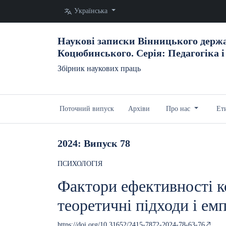
Змінити мову. Поточна мова:
Українська
Наукові записки Вінницького держа
Коцюбинського. Серія: Педагогіка і
Збірник наукових праць
Поточний випуск
Архіви
Про нас
Ет
2024: Випуск 78
ПСИХОЛОГІЯ
Фактори ефективності к
теоретичні підходи і ем
https://doi.org/10.31652/2415-7872-2024-78-63-76